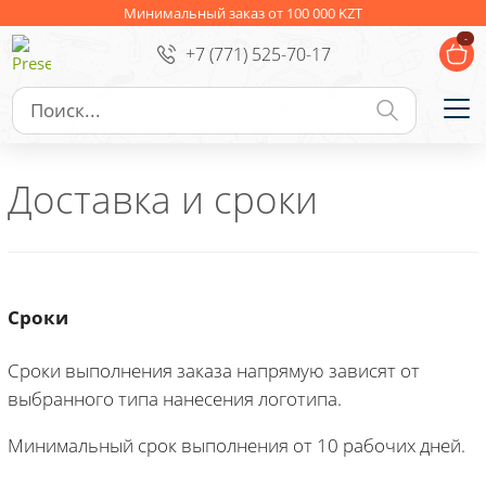
Ежедневники
Новогодние подарки
Минимальный заказ от 100 000 KZT
-
+7 (771) 525-70-17
Сувениры к праздникам
Упаковка
Подарочные наборы
Личные аксессуары
Доставка и сроки
Деловые подарки
Съедобные подарки с логотипом
Сроки
Сроки выполнения заказа напрямую зависят от
выбранного типа нанесения логотипа.
Минимальный срок выполнения от 10 рабочих дней.