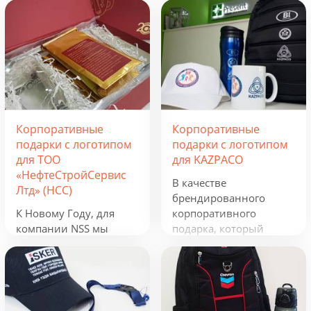
Корпоративные
Корпоративные
подарки с логотипом
подарки с логотипом
для ТОО
для KAZPACO
«НефтеСтройСервис
В качестве
Лтд» (НСС)
брендированного
К Новому Году, для
корпоративного
компании NSS мы
подарка, который
разработали
можно использовать в
креативную подборку
течение всего года, мы
из наборов «Кофеист»,
предложили набор из
«Christmas Sky» и
рюкзака, фонарика,
«Adora». Вглядываться
термокружки и