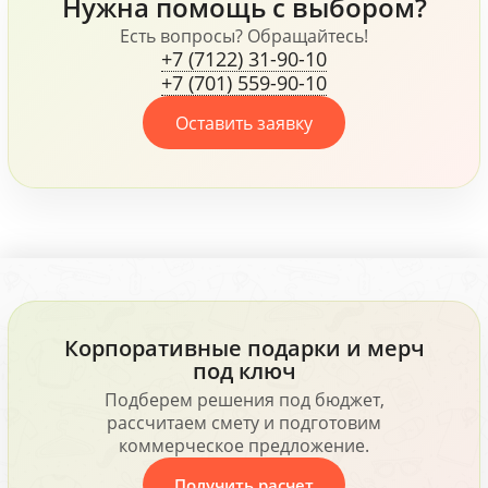
Нужна помощь с выбором?
все это говорит о том,
что компания, не
Есть вопросы? Обращайтесь!
+7 (7122) 31-90-10
жалеет средств для
+7 (701) 559-90-10
своих сотрудников.
Оставить заявку
Корпоративные подарки и мерч
под ключ
Подберем решения под бюджет,
рассчитаем смету и подготовим
коммерческое предложение.
Получить расчет