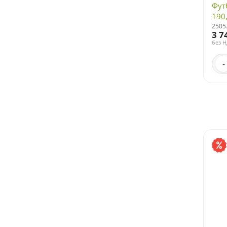
Футб
190
2505
3 7
без 
-