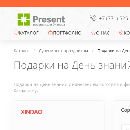
Сумки
Офисные сувениры
+7 (771) 525
Зонты
КАТАЛОГ
ПОРТФОЛИО
О НАС
КО
Промо-сувениры
Каталог
Сувениры к праздникам
Подарки на Ден
Подарки на День знани
Электроника
Ежедневники
Подарки на День знаний с нанесением логотипа и фи
Казахстану.
Новогодние подарки
Сор
Сувениры к
праздникам