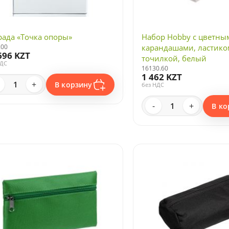
рада «Точка опоры»
Набор Hobby с цветны
.00
карандашами, ластико
696 KZT
точилкой, белый
НДС
16130.60
1 462 KZT
+
В корзину
без НДС
-
+
В ко