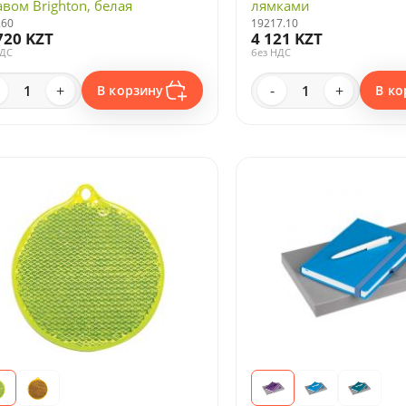
авом Brighton, белая
лямками
.60
19217.10
720 KZT
4 121 KZT
НДС
без НДС
+
-
+
В корзину
В ко