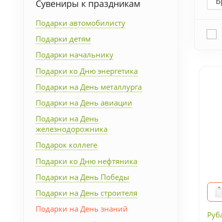
Сувениры к праздникам
Упаковка
Подарки автомобилисту
Подарки детям
Подарочные наборы
Подарки начальнику
Личные аксессуары
Подарки ко Дню энергетика
Подарки на День металлурга
Деловые подарки
Подарки на День авиации
Подарки на День
Съедобные подарки с
железнодорожника
логотипом
Подарок коллеге
Подарки ко Дню нефтяника
Подарки на День Победы
Подарки на День строителя
Подарки на День знаний
Руб