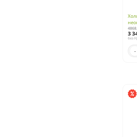
Хол
нео
4868
3 3
без 
-