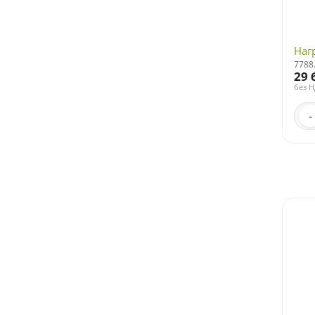
Наг
7788
29 
без 
-