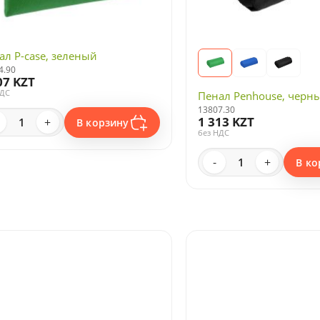
ал P-case, зеленый
4.90
07 KZT
НДС
Пенал Penhouse, черн
13807.30
1 313 KZT
+
В корзину
без НДС
-
+
В ко