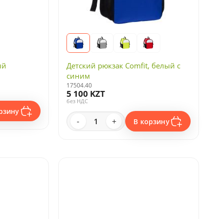
ый
Детский рюкзак Comfit, белый с
синим
17504.40
5 100 KZT
без НДС
рзину
-
+
В корзину