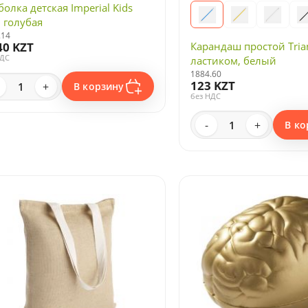
олка детская Imperial Kids
, голубая
.14
Карандаш простой Trian
40 KZT
НДС
ластиком, белый
1884.60
123 KZT
+
В корзину
без НДС
-
+
В ко