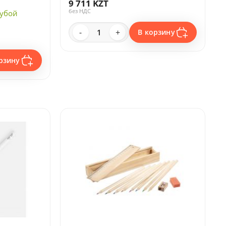
9 711 KZT
без НДС
лубой
-
+
В корзину
рзину