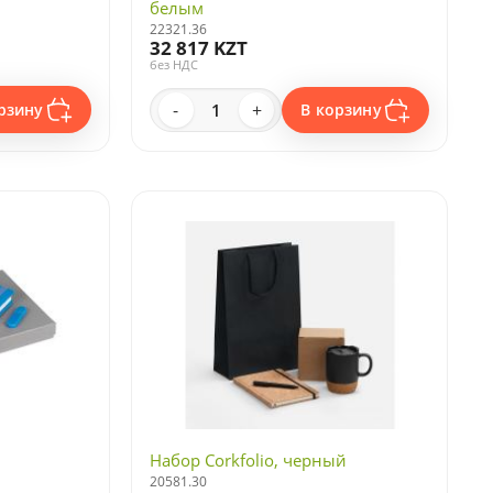
белым
22321.36
32 817 KZT
без НДС
-
+
рзину
В корзину
Набор Corkfolio, черный
20581.30