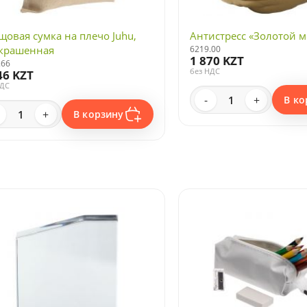
щовая сумка на плечо Juhu,
Антистресс «Золотой м
крашенная
6219.00
1 870 KZT
.66
без НДС
46 KZT
НДС
-
+
В ко
+
В корзину