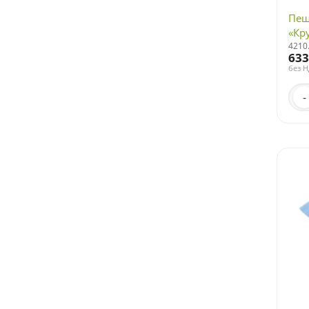
Пеш
«Кр
4210
633
без 
-