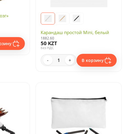
озг»
Карандаш простой Mini, белый
1882.60
50 KZT
рзину
без НДС
-
+
В корзину