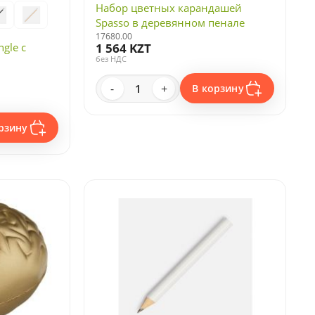
Набор цветных карандашей
Spasso в деревянном пенале
17680.00
gle с
1 564 KZT
без НДС
-
+
В корзину
рзину