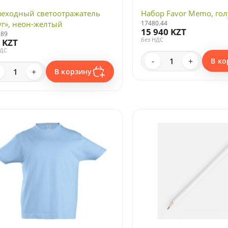
еходный светоотражатель
Набор Favor Memo, го
уг», неон-желтый
17480.44
15 940 KZT
.89
без НДС
 KZT
НДС
-
+
В ко
+
В корзину