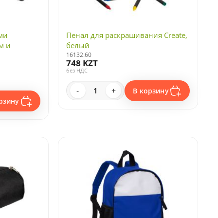
ми
Пенал для раскрашивания Create,
м и
белый
16132.60
748 KZT
без НДС
-
+
В корзину
рзину