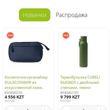
Новинки
Распродажа
Косметичка-органайзер
Термобутылка CUBEL/
DULAC/ЛАВИЯ из
КЬЮБЕЛ с двойными
искусственной кожи,
стенками, темно-
синий нейви
зеленый
EO1856S155
BI1834S1107
4 556 KZT
9 799 KZT
без НДС
без НДС