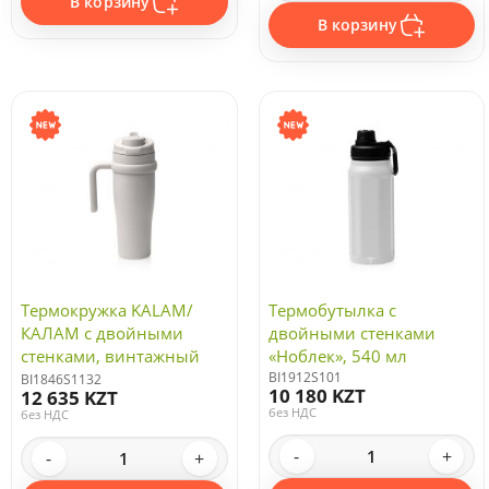
В корзину
В корзину
Термокружка KALAM/
Термобутылка с
КАЛАМ с двойными
двойными стенками
стенками, винтажный
«Ноблек», 540 мл
белый
BI1912S101
BI1846S1132
10 180 KZT
12 635 KZT
без НДС
без НДС
-
+
-
+