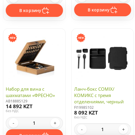
В корзину
В корзину
Набор для вина с
Ланч-бокс COMIX/
шахматами «ФРЕСНО»
КОМИКС с тремя
AB1888S129
отделениями, черный
14 892 KZT
FI1998S102
без НДС
8 092 KZT
без НДС
-
+
-
+