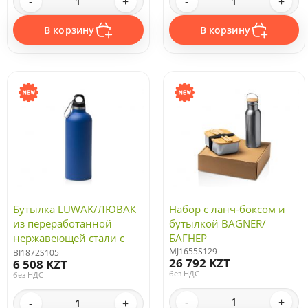
-
+
-
+
В корзину
В корзину
Бутылка LUWAK/ЛЮВАК
Набор с ланч-боксом и
из переработанной
бутылкой BAGNER/
нержавеющей стали с
БАГНЕР
карабином, королевский
MJ1655S129
BI1872S105
26 792 KZT
6 508 KZT
синий
без НДС
без НДС
-
+
-
+