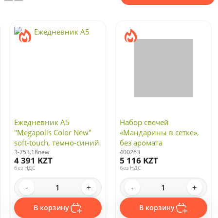
Ежедневник А5
Набор свечей
"Megapolis Color New"
«Мандарины в сетке»,
soft-touch, темно-синий
без аромата
3-753.18new
400263
4 391 KZT
5 116 KZT
без НДС
без НДС
-
+
-
+
В корзину
В корзину