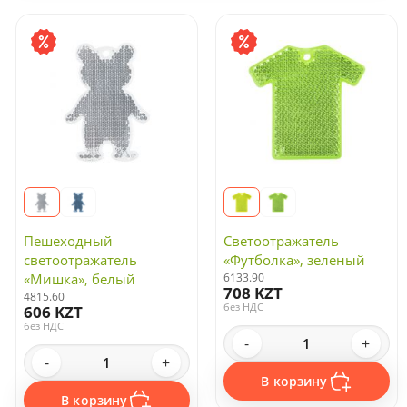
по дате обновления
20
Сортировать:
по дате появления
по цене
Промо-сувениры
Зеркала
Светоотражатели
Антистрессы
Брелки
Распродажа
Пешеходный
Светоотражатель
светоотражатель
«Футболка», зеленый
«Мишка», белый
6133.90
708 KZT
4815.60
без НДС
606 KZT
без НДС
-
+
-
+
В корзину
В корзину