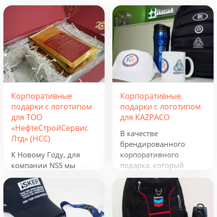
Корпоративные
Корпоративные
подарки с логотипом
подарки с логотипом
для ТОО
для KAZPACO
«НефтеСтройСервис
В качестве
Лтд» (НСС)
брендированного
К Новому Году, для
корпоративного
компании NSS мы
подарка, который
разработали
можно использовать в
креативную подборку
течение всего года, мы
из наборов «Кофеист»,
предложили набор из
«Christmas Sky» и
рюкзака, фонарика,