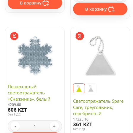
В корзину
В корзину
Пешеходный
светоотражатель
«Снежинка», белый
Светоотражатель Spare
4209.60
Care, треугольник,
606 KZT
серебристый
без НДС
17325.10
361 KZT
-
+
без НДС