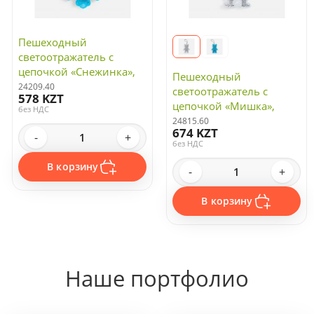
Пешеходный
светоотражатель с
цепочкой «Снежинка»,
Пешеходный
синий
24209.40
светоотражатель с
578 KZT
цепочкой «Мишка»,
без НДС
белый
24815.60
674 KZT
-
+
без НДС
В корзину
-
+
В корзину
Наше портфолио