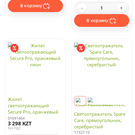
В корзину
-
+
В корзину
Жилет
светоотражающий
Secure Pro, оранжевый
Светоотражатель Spare
неон
01691404
Care, прямоугольник,
3 298 KZT
серебристый
без НДС
17327.10