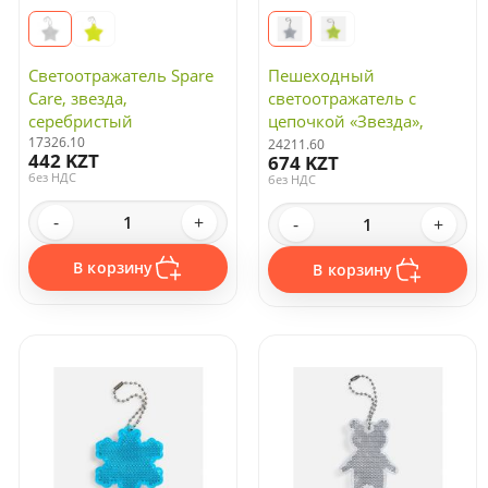
Светоотражатель Spare
Пешеходный
Care, звезда,
светоотражатель с
серебристый
цепочкой «Звезда»,
17326.10
белый
24211.60
442 KZT
674 KZT
без НДС
без НДС
-
+
-
+
В корзину
В корзину