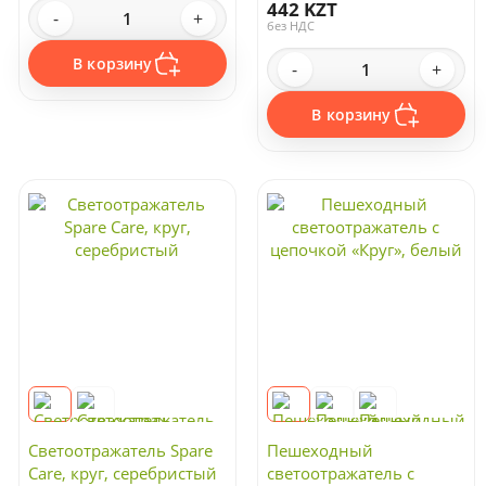
442 KZT
-
+
без НДС
В корзину
-
+
В корзину
Светоотражатель Spare
Пешеходный
Care, круг, серебристый
светоотражатель с