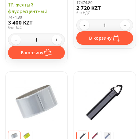
желтый неон
17474.80
ТР, желтый
2 720 KZT
флуоресцентный
без НДС
7474.80
3 400 KZT
-
+
без НДС
В корзину
-
+
В корзину