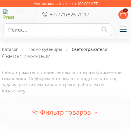
Ежедневники
Новогодние подарки
Минимальный заказ от 100 000 KZT
-
+7 (771) 525-70-17
Сувениры к праздникам
Упаковка
Подарочные наборы
Личные аксессуары
Каталог
Промо-сувениры
Светоотражатели
Деловые подарки
Светоотражатели
Съедобные подарки с логотипом
Светоотражатели с нанесением логотипа и фирменной
символики. Подберем материалы и виды печати под
задачу, рассчитаем тираж и сроки, работаем по
Казахстану.
Фильтр товаров