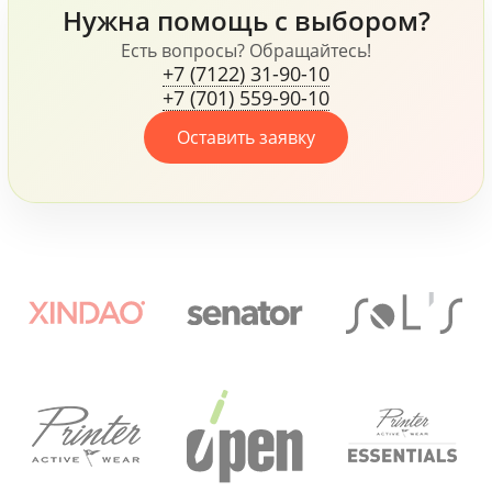
Нужна помощь с выбором?
все это говорит о том,
что компания, не
Есть вопросы? Обращайтесь!
+7 (7122) 31-90-10
жалеет средств для
+7 (701) 559-90-10
своих сотрудников.
Оставить заявку