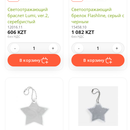
Светоотражающий
Светоотражающий
браслет Lumi, ver.2,
брелок Flashline, серый с
серебристый
черным
12016.11
15458.10
606 KZT
1 082 KZT
без НДС
без НДС
-
+
-
+
В корзину
В корзину