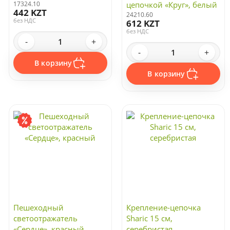
17324.10
цепочкой «Круг», белый
442 KZT
24210.60
без НДС
612 KZT
без НДС
-
+
-
+
В корзину
В корзину
Пешеходный
Крепление-цепочка
светоотражатель
Sharic 15 см,
«Сердце», красный
серебристая