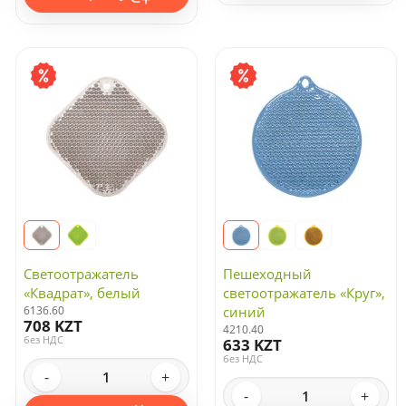
Светоотражатель
Пешеходный
«Квадрат», белый
светоотражатель «Круг»,
6136.60
синий
708 KZT
4210.40
без НДС
633 KZT
без НДС
-
+
-
+