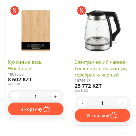
Смарт-часы
Умные гаджеты
Устройства для беспроводной зарядки
Устройства хранения
Кухонные весы
Электрический чайник
Woodmore
Lumimore, стеклянный,
18096.00
серебристо-черный
8 602 KZT
16744.13
без НДС
25 772 KZT
без НДС
-
+
-
+
В корзину
В корзину