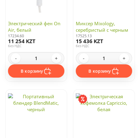
Электрический фен On
Миксер Mixology,
Air, белый
серебристый с черным
17234.60
17525.13
11 254 KZT
15 436 KZT
без НДС
без НДС
-
+
-
+
В корзину
В корзину