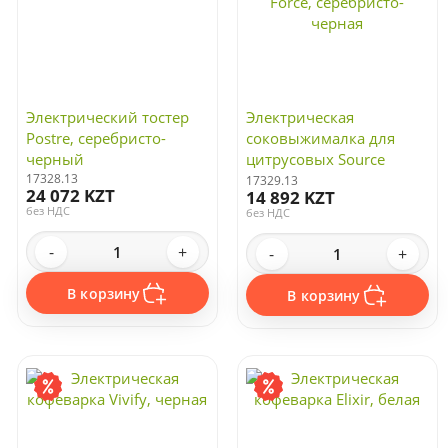
Электрический тостер
Электрическая
Postre, серебристо-
соковыжималка для
черный
цитрусовых Source
17328.13
Force, серебристо-
17329.13
24 072 KZT
14 892 KZT
черная
без НДС
без НДС
-
+
-
+
В корзину
В корзину