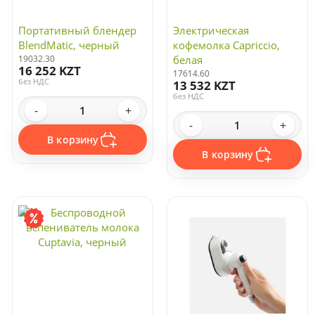
Портативный блендер
Электрическая
BlendMatic, черный
кофемолка Capriccio,
19032.30
белая
16 252 KZT
17614.60
без НДС
13 532 KZT
без НДС
-
+
-
+
В корзину
В корзину