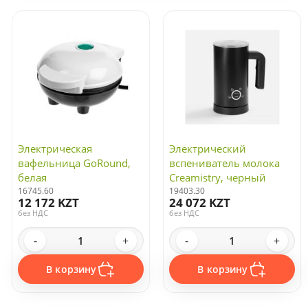
по дате обновления
22
Сортировать:
по дате появления
по цене
Электроника
Зарядные устройства и адаптеры
Компьютерные и мобильные аксессуары
Портативные колонки
Электрическая
Электрический
Универсальные аккумуляторы
вафельница GoRound,
вспениватель молока
Флешки
белая
Creamistry, черный
Распродажа
16745.60
19403.30
Фонари
12 172 KZT
24 072 KZT
без НДС
без НДС
Колонки
Часы
-
+
-
+
Камеры
В корзину
В корзину
Бытовая техника
Проекторы