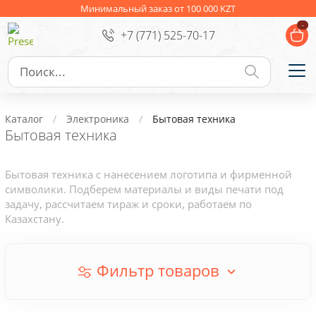
Ежедневники
Новогодние подарки
Минимальный заказ от 100 000 KZT
-
+7 (771) 525-70-17
Сувениры к праздникам
Упаковка
Подарочные наборы
Личные аксессуары
Каталог
Электроника
Бытовая техника
Деловые подарки
Бытовая техника
Съедобные подарки с логотипом
Бытовая техника с нанесением логотипа и фирменной
символики. Подберем материалы и виды печати под
задачу, рассчитаем тираж и сроки, работаем по
Казахстану.
Фильтр товаров