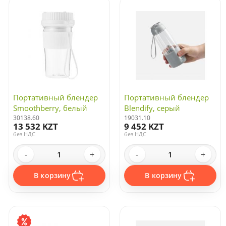
Портативный блендер
Портативный блендер
Smoothberry, белый
Blendify, серый
30138.60
19031.10
13 532 KZT
9 452 KZT
без НДС
без НДС
-
+
-
+
В корзину
В корзину