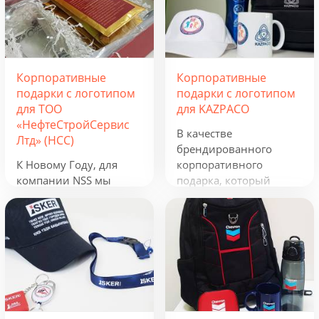
Корпоративные
Корпоративные
подарки с логотипом
подарки с логотипом
для ТОО
для KAZPACO
«НефтеСтройСервис
В качестве
Лтд» (НСС)
брендированного
К Новому Году, для
корпоративного
компании NSS мы
подарка, который
разработали
можно использовать в
креативную подборку
течение всего года, мы
из наборов «Кофеист»,
предложили набор из
«Christmas Sky» и
рюкзака, фонарика,
«Adora». Вглядываться
термокружки и
в черное, как смоль,
беспроводного
зимнее небо и
зарядного устройства.
подмигивать в ответ
Эти сувениры с