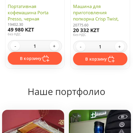
Портативная
Машина для
кофемашина Porta
приготовления
Presso, черная
попкорна Crisp Twist,
19402.30
белая
20775.60
49 980 KZT
20 332 KZT
без НДС
без НДС
-
+
-
+
В корзину
В корзину
Наше портфолио