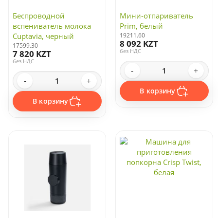
Беспроводной
Мини-отпариватель
вспениватель молока
Prim, белый
Cuptavia, черный
19211.60
8 092 KZT
17599.30
без НДС
7 820 KZT
без НДС
-
+
-
+
В корзину
В корзину