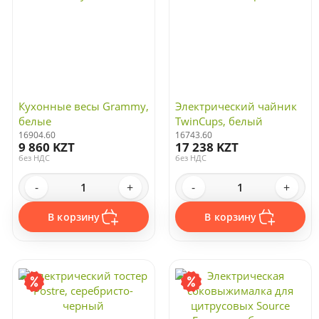
Кухонные весы Grammy,
Электрический чайник
белые
TwinCups, белый
16904.60
16743.60
9 860 KZT
17 238 KZT
без НДС
без НДС
-
+
-
+
В корзину
В корзину