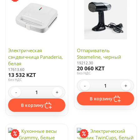
Электрическая
Отпариватель
сэндвичница Panaderia,
Steameline, черный
белая
19212.30
20 060 KZT
17613.60
без НДС
13 532 KZT
без НДС
-
+
-
+
В корзину
В корзину