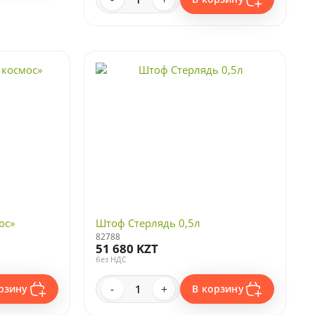
ос»
Штоф Стерлядь 0,5л
82788
51 680 KZT
без НДС
-
+
рзину
В корзину