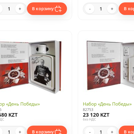
+
-
+
В корзину
В ко
ор «День Победы»
Набор «День Победы»
6
82753
680 KZT
23 120 KZT
НДС
без НДС
+
-
+
В корзину
В ко