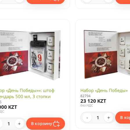
ор «День Победы»»: штоф
Набор «День Победы»
ендарь 500 мл, 3 стопки
82794
23 120 KZT
6
без НДС
000 KZT
НДС
-
+
В ко
+
В корзину