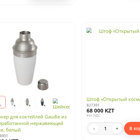
Штоф «Открытый косм
827391
68 000 KZT
без НДС
кер для коктейлей Gaudie из
еработанной нержавеющей
-
+
В ко
ли, белый
4901