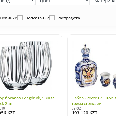
Новинки
Популярные
Распродажа
ор бокалов Longdrink, 580мл.
Набор «Россия»: штоф 
el, 2шт
тремя стопками
590
82732
056 KZT
193 120 KZT