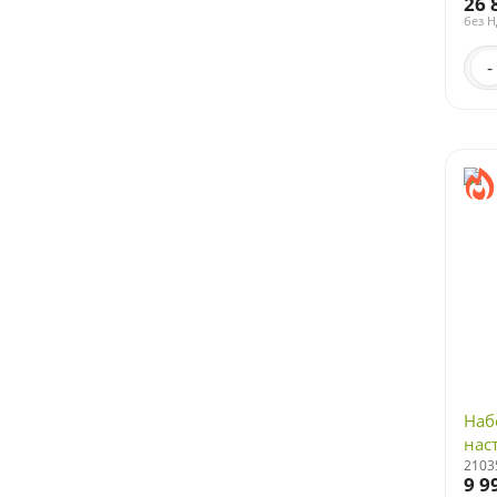
26 
без 
-
Наб
наст
2103
9 9