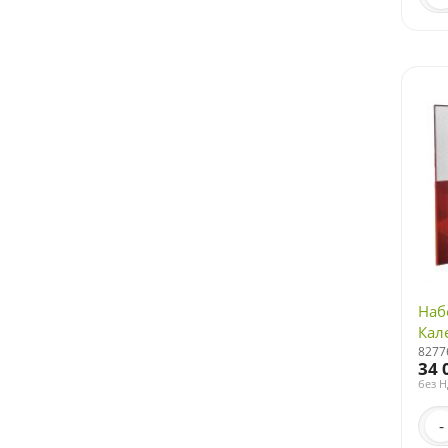
Наб
Кал
8277
34 
без 
-