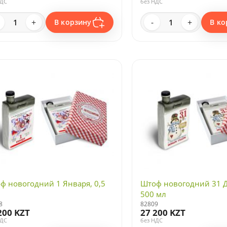
НДС
без НДС
+
-
+
В корзину
В ко
ф новогодний 1 Января, 0,5
Штоф новогодний 31 Д
500 мл
8
82809
200 KZT
27 200 KZT
НДС
без НДС