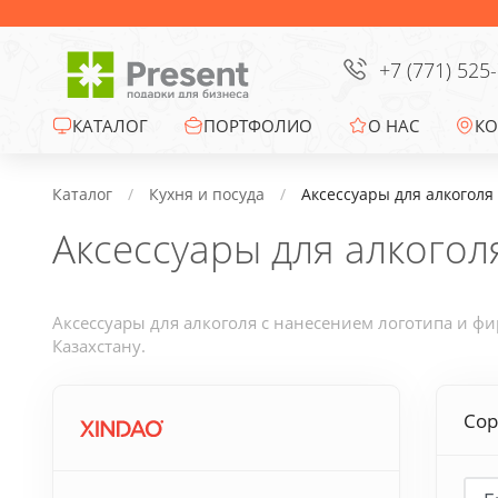
Сумки
Офисные сувениры
+7 (771) 525
Зонты
КАТАЛОГ
ПОРТФОЛИО
О НАС
КО
Промо-сувениры
Каталог
Кухня и посуда
Аксессуары для алкоголя
Аксессуары для алкогол
Электроника
Ежедневники
Аксессуары для алкоголя с нанесением логотипа и ф
Казахстану.
Новогодние подарки
Сор
Сувениры к
праздникам