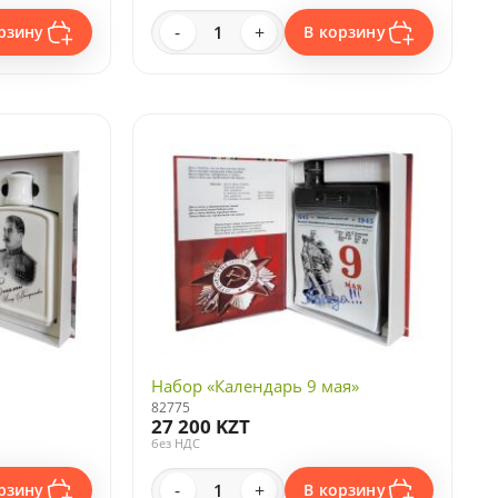
-
+
рзину
В корзину
Набор «Календарь 9 мая»
82775
27 200 KZT
без НДС
-
+
рзину
В корзину