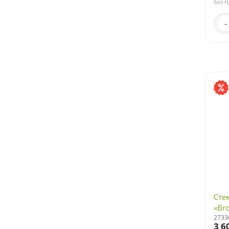
без 
-
Сте
«Br
2733
3 6