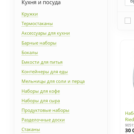
Кухня и посуда
Упаковка
Кружки
Термостаканы
Подарочные наборы
Аксессуары для кухни
Личные аксессуары
Барные наборы
Бокалы
Деловые подарки
Емкости для питья
Контейнеры для еды
Съедобные подарки с
логотипом
Мельницы для соли и перца
Наборы для кофе
Наборы для сыра
Продуктовые наборы
Наб
Ried
Разделочные доски
9051
Стаканы
30 