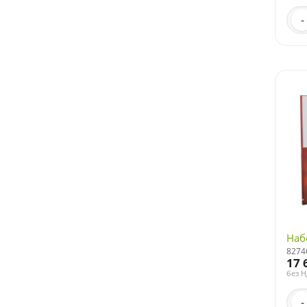
-
Наб
8274
17 
без 
-