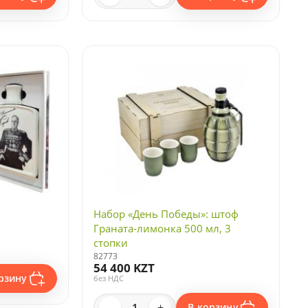
Набор «День Победы»: штоф
Граната-лимонка 500 мл, 3
стопки
82773
54 400 KZT
рзину
без НДС
-
+
В корзину