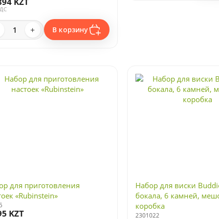
894 KZT
НДС
+
В корзину
ор для приготовления
Набор для виски Buddie
оек «Rubinstein»
бокала, 6 камней, меш
5
коробка
95 KZT
2301022