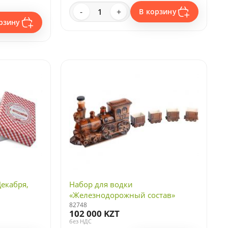
-
+
В корзину
рзину
екабря,
Набор для водки
«Железнодорожный состав»
82748
102 000 KZT
без НДС