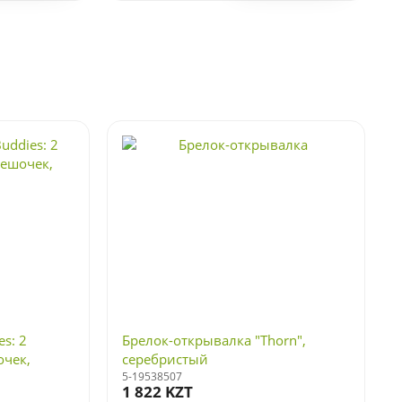
s: 2
Брелок-открывалка "Thorn",
очек,
серебристый
5-19538507
1 822 KZT