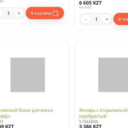
НДС
6 605 KZT
без НДС
+
В корзину
-
+
В ко
клянный бокал для виски
Фонарь с открывалкой 
oddy»
серебристый
01
5-10424000
09 KZT
3 386 KZT