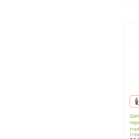
Шей
пер
ста
1133