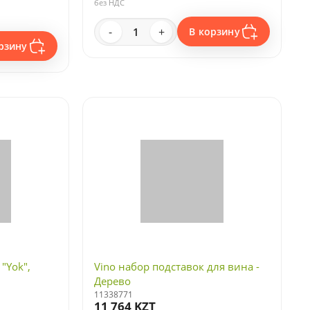
без НДС
-
+
В корзину
рзину
"Yok",
Vino набор подставок для вина -
Дерево
11338771
11 764 KZT