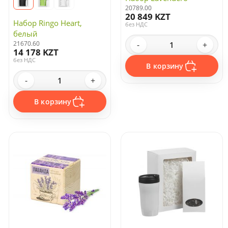
20789.00
20 849 KZT
Набор Ringo Heart,
без НДС
белый
21670.60
-
+
14 178 KZT
без НДС
В корзину
-
+
В корзину