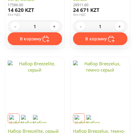
17586.00
28911.60
14 620 KZT
24 671 KZT
без НДС
без НДС
-
+
-
+
В корзину
В корзину
Набор Breezelite, серый
Набор Breezelux, темно-