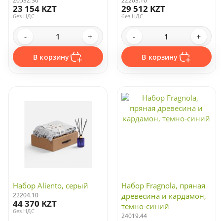
20532.30
22203.10
23 154 KZT
29 512 KZT
без НДС
без НДС
-
+
-
+
В корзину
В корзину
Набор Aliento, серый
Набор Fragnola, пряная
22204.10
древесина и кардамон,
44 370 KZT
темно-синий
без НДС
24019.44