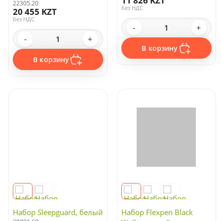
22305.20
19433.01
20 455 KZT
11 826 KZT
без НДС
без НДС
-
+
-
+
В корзину
В корзину
Набор Sleepguard, белый
Набор Flexpen Black