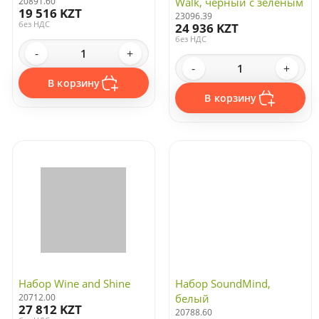
20891.60
Walk, черный с зеленым
19 516 KZT
23096.39
без НДС
24 936 KZT
без НДС
-
+
-
+
В корзину
В корзину
Набор Wine and Shine
Набор SoundMind,
20712.00
белый
27 812 KZT
20788.60