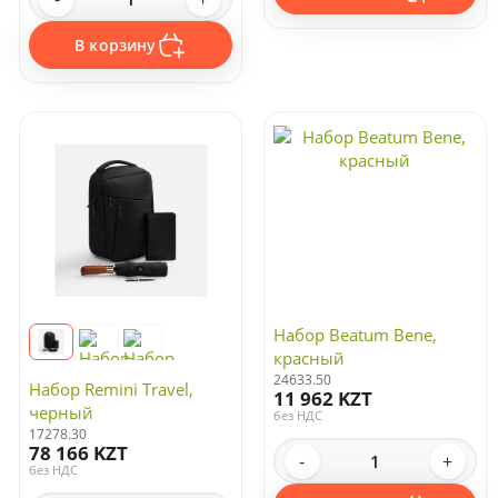
В корзину
Набор Beatum Bene,
красный
24633.50
Набор Remini Travel,
11 962 KZT
черный
без НДС
17278.30
78 166 KZT
-
+
без НДС