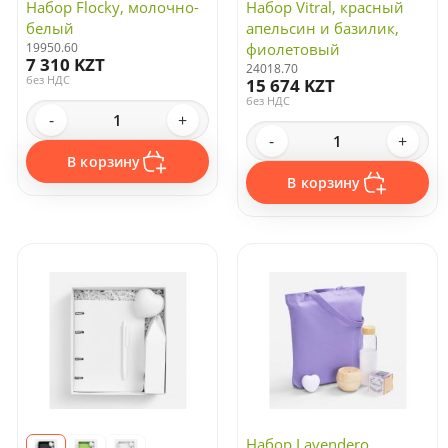
Набор Flocky, молочно-
Набор Vitral, красный
белый
апельсин и базилик,
19950.60
фиолетовый
7 310 KZT
24018.70
без НДС
15 674 KZT
без НДС
-
+
-
+
В корзину
В корзину
Набор Lavendero