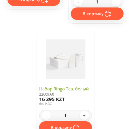
-
+
В корзину
Набор Ringo Tea, белый
22609.60
16 395 KZT
без НДС
-
+
В корзину