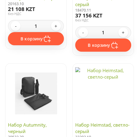
20163.10
серый
21 108 KZT
18470.11
без НДС
37 156 KZT
без НДС
-
+
-
+
В корзину
В корзину
Набор Autumnity,
Набор Heimstad, светло-
черный
серый