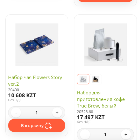
Набор чая Flowers Story
ver.2
20400
Набор для
10 608 KZT
приготовления кофе
без НДС
True Brew, белый
20528.60
-
+
17 497 KZT
без НДС
В корзину
-
+