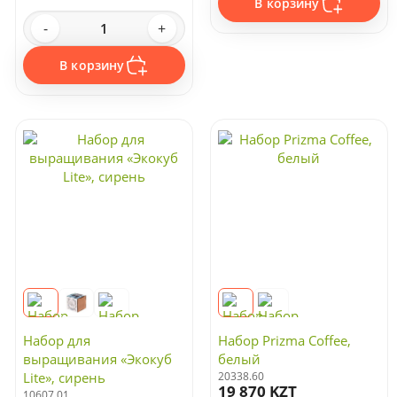
В корзину
-
+
В корзину
Набор для
Набор Prizma Coffee,
выращивания «Экокуб
белый
Lite», сирень
20338.60
19 870 KZT
10607.01