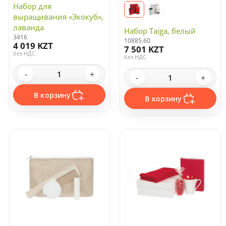
Набор для
выращивания «Экокуб»,
лаванда
Набор Taiga, белый
3416
10885.60
4 019 KZT
7 501 KZT
без НДС
без НДС
-
+
-
+
В корзину
В корзину