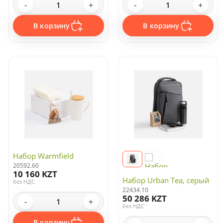
-
+
-
+
В корзину
В корзину
Набор Warmfield
20592.60
10 160 KZT
Набор Urban Tea, серый
без НДС
22434.10
50 286 KZT
-
+
без НДС
В корзину