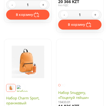
20 366 KZT
-
+
без НДС
-
+
В корзину
В корзину
Набор Charm Sport,
Набор Snuggery,
оранжевый
«Поцелуй гейши»