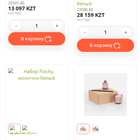
20591.40
белый
13 097 KZT
23506.60
без НДС
28 159 KZT
без НДС
-
+
-
+
В корзину
В корзину