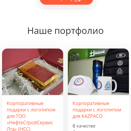
Наше портфолио
Корпоративные
Корпоративные
подарки с логотипом
подарки с логотипом
для ТОО
для KAZPACO
«НефтеСтройСервис
В качестве
Лтд» (НСС)