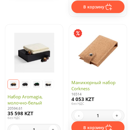
В корзину
Маникюрный набор
Corkness
16514
Набор Aromagia,
4 053 KZT
молочно-белый
без НДС
20594.61
35 598 KZT
-
+
без НДС
В корзину
-
+