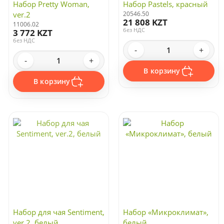
Набор Pretty Woman,
Набор Pastels, красный
ver.2
20546.50
21 808 KZT
11006.02
без НДС
3 772 KZT
без НДС
-
+
-
+
В корзину
В корзину
Набор для чая Sentiment,
Набор «Микроклимат»,
ver.2, белый
белый