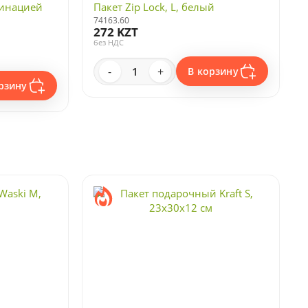
минацией
Пакет Zip Lock, L, белый
74163.60
272 KZT
без НДС
-
+
В корзину
рзину