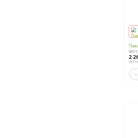
Пак
9911
2 2
без 
-