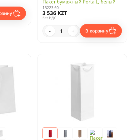
Пакет бумажный Porta L, белый
13223.60
3 536 KZT
рзину
без НДС
-
+
В корзину