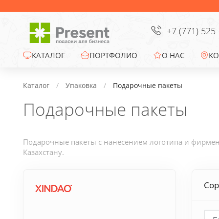
Сумки
Офисные сувениры
+7 (771) 525
Зонты
КАТАЛОГ
ПОРТФОЛИО
О НАС
КО
Промо-сувениры
Каталог
Упаковка
Подарочные пакеты
Подарочные пакеты
Электроника
Ежедневники
Подарочные пакеты с нанесением логотипа и фирменн
Казахстану.
Новогодние подарки
Сор
Сувениры к
праздникам