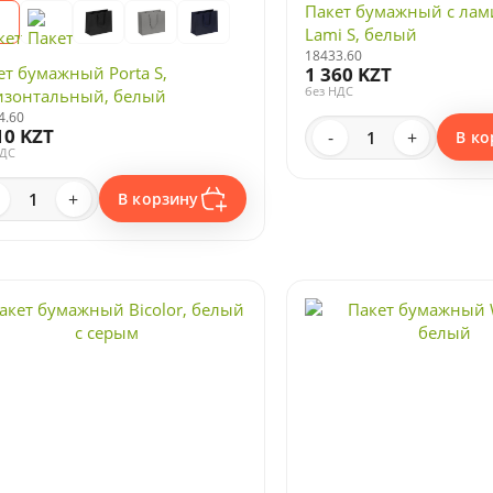
Пакет бумажный с ла
Lami S, белый
18433.60
ет бумажный Porta S,
1 360 KZT
без НДС
изонтальный, белый
4.60
10 KZT
-
+
В ко
НДС
+
В корзину