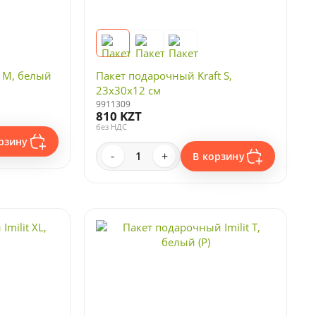
 M, белый
Пакет подарочный Kraft S,
23x30x12 см
9911309
810 KZT
без НДС
рзину
-
+
В корзину