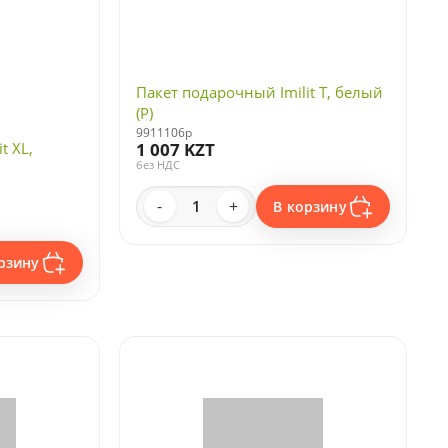
Пакет подарочный Imilit T, белый
(P)
9911106p
t XL,
1 007 KZT
без НДС
-
+
В корзину
рзину