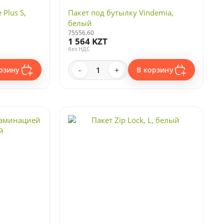
Plus S,
Пакет под бутылку Vindemia,
белый
75556.60
1 564 KZT
без НДС
-
+
рзину
В корзину