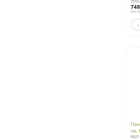
7555
748
без 
-
Пак
см, 
9921