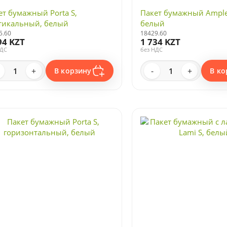
ет бумажный Porta S,
Пакет бумажный Ample 
тикальный, белый
белый
5.60
18429.60
94 KZT
1 734 KZT
НДС
без НДС
+
-
+
В корзину
В ко