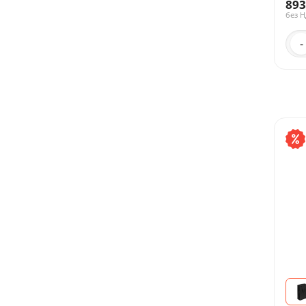
893
без 
-