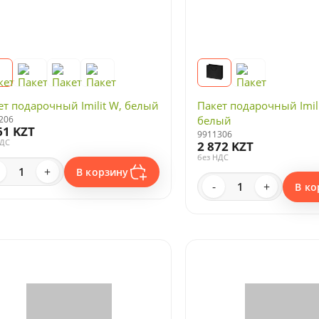
ет подарочный Imilit W, белый
Пакет подарочный Imili
206
белый
61 KZT
9911306
НДС
2 872 KZT
без НДС
+
В корзину
-
+
В ко