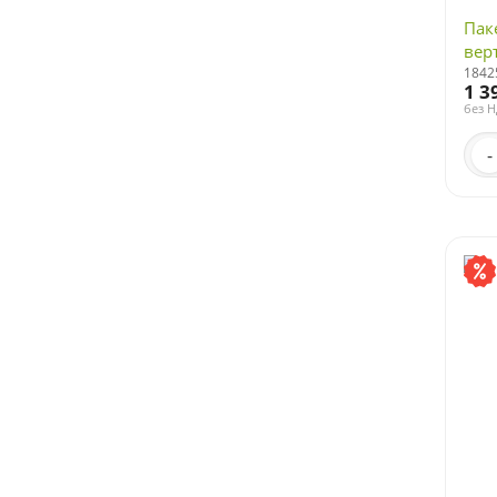
Пак
вер
1842
1 3
без 
-