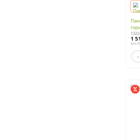
Пак
гор
1322
1 5
без 
-