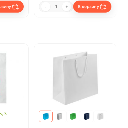
-
+
рзину
В корзину
, S