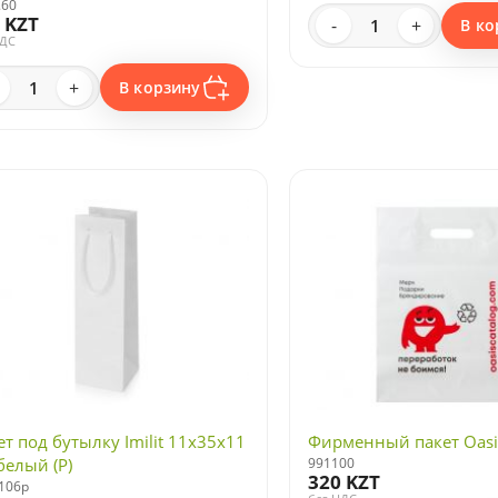
.60
 KZT
-
+
В ко
НДС
+
В корзину
ет под бутылку Imilit 11х35х11
Фирменный пакет Oasis
белый (P)
991100
320 KZT
106p