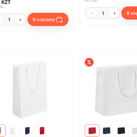
без НДС
 KZT
НДС
-
+
В ко
+
В корзину