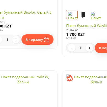
ет бумажный Bicolor, белый с
ым
5.10
Пакет бумажный Waski
00 KZT
НДС
20969.61
1 700 KZT
без НДС
+
В корзину
-
+
В ко