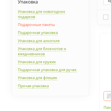
Упаковка
Упаковка
Упаковка для новогодних
подарков
Подарочные наборы
Подарочные пакеты
Подарочная упаковка
Личные аксессуары
Упаковка для алкоголя
Деловые подарки
Упаковка для блокнотов и
ежедневников
Съедобные подарки с
Упаковка для кружек
логотипом
Подарочная упаковка для ручек
Упаковка для флешек
Прочая упаковка
Пак