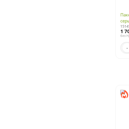
Пак
сер
1514
1 7
без 
-