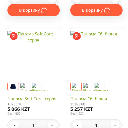
В корзину
В корзину
Панама Soft Core, серая
Панама C6, белая
16935.10
15183.60
5 066 KZT
5 257 KZT
без НДС
без НДС
-
+
-
+