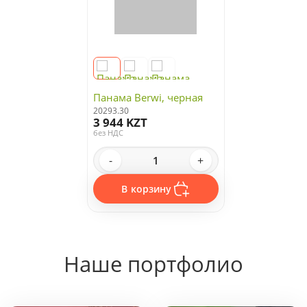
Панама Berwi, черная
20293.30
3 944 KZT
без НДС
-
+
В корзину
Наше портфолио