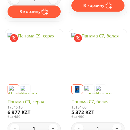
В корзину
В корзину
Панама C9, серая
Панама C7, белая
17346.10
15184.60
6 977 KZT
5 372 KZT
без НДС
без НДС
-
+
-
+