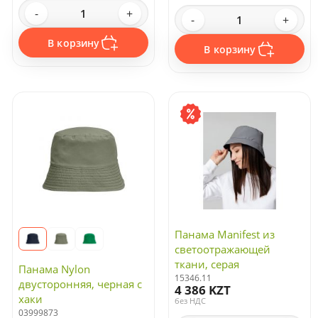
-
+
-
+
В корзину
В корзину
Панама Manifest из
светоотражающей
ткани, серая
Панама Nylon
15346.11
двусторонняя, черная с
4 386 KZT
хаки
без НДС
03999873