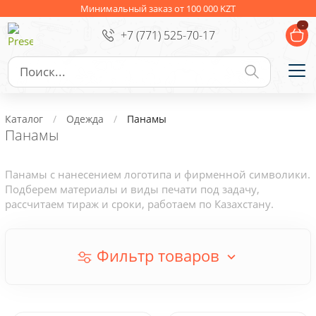
Ежедневники
Новогодние подарки
Минимальный заказ от 100 000 KZT
-
+7 (771) 525-70-17
Сувениры к праздникам
Упаковка
Подарочные наборы
Личные аксессуары
Каталог
Одежда
Панамы
Деловые подарки
Панамы
Съедобные подарки с логотипом
Панамы с нанесением логотипа и фирменной символики.
Подберем материалы и виды печати под задачу,
рассчитаем тираж и сроки, работаем по Казахстану.
Фильтр товаров