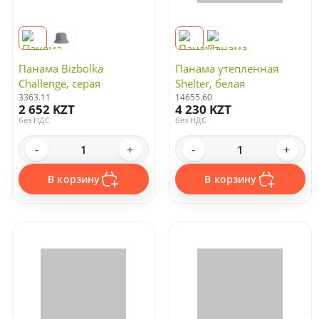
Панама Bizbolka
Панама утепленная
Challenge, серая
Shelter, белая
3363.11
14655.60
2 652 KZT
4 230 KZT
без НДС
без НДС
-
+
-
+
В корзину
В корзину