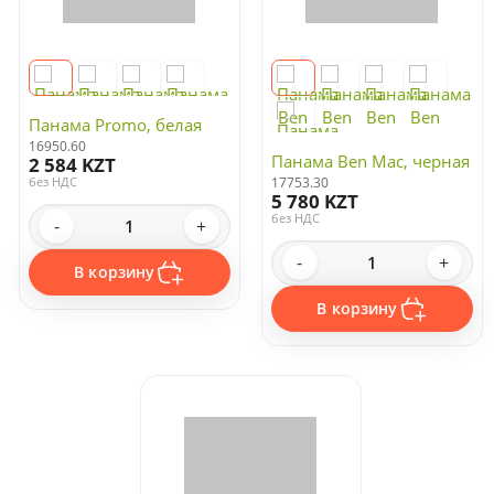
Панама Promo, белая
16950.60
Панама Ben Mac, черная
2 584 KZT
без НДС
17753.30
5 780 KZT
без НДС
-
+
-
+
В корзину
В корзину