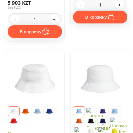
5 903 KZT
-
+
без НДС
В корзину
-
+
В корзину