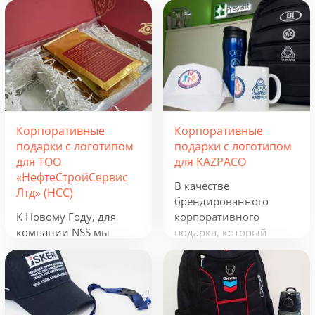
Корпоративные
Корпоративные
подарки с логотипом
подарки с логотипом
для ТОО
для KAZPACO
«НефтеСтройСервис
В качестве
Лтд» (НСС)
брендированного
К Новому Году, для
корпоративного
компании NSS мы
подарка, который
разработали
можно использовать в
креативную подборку
течение всего года, мы
из наборов «Кофеист»,
предложили набор из
«Christmas Sky» и
рюкзака, фонарика,
«Adora». Вглядываться
термокружки и