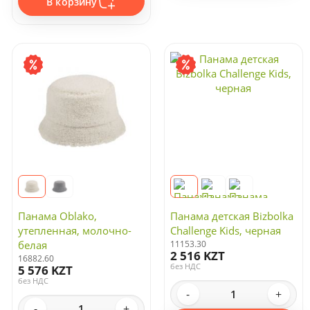
В корзину
Панама Oblako,
Панама детская Bizbolka
утепленная, молочно-
Challenge Kids, черная
белая
11153.30
2 516 KZT
16882.60
без НДС
5 576 KZT
без НДС
-
+
-
+