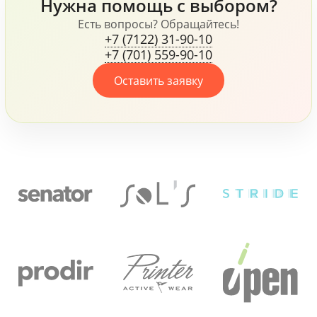
Нужна помощь с выбором?
все это говорит о том,
что компания, не
Есть вопросы? Обращайтесь!
+7 (7122) 31-90-10
жалеет средств для
+7 (701) 559-90-10
своих сотрудников.
Оставить заявку