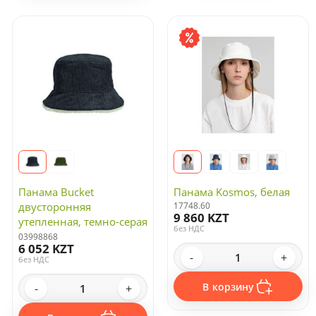
Ветровки
Безрукавки
Брюки
Панамы
Перчатки
Шарфы
Шорты
Вязаные комплекты
Фартуки с логотипом
Панама Bucket
Панама Kosmos, белая
двусторонняя
17748.60
Головные уборы
9 860 KZT
утепленная, темно-серая
без НДС
Зимние аксессуары
с бежевым
03998868
6 052 KZT
Флисовые куртки и кофты
-
+
без НДС
Обувь
В корзину
-
+