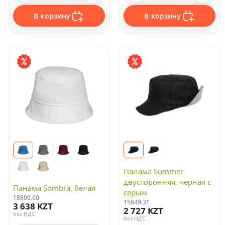
В корзину
В корзину
Панама Summer
двусторонняя, черная с
Панама Sombra, белая
серым
18899.60
15849.31
3 638 KZT
2 727 KZT
без НДС
без НДС