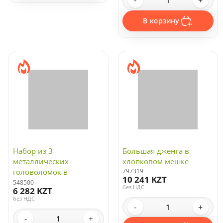
-
+
В корзину
Набор из 3
Большая дженга в
металлических
хлопковом мешке
головоломок в
797319
10 241 KZT
мешочках «Enigma»
548500
без НДС
6 282 KZT
без НДС
-
+
-
+