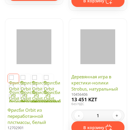
В корзину
Деревянная игра в
крестики-нолики
Strobus, натуральный
10456406
13 451 KZT
без НДС
Фрисби Orbit из
-
+
переработанной
плстмассы, белый
В корзину
12702901