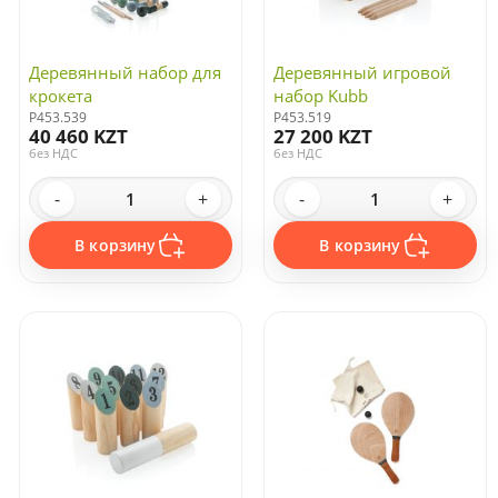
Деревянный набор для
Деревянный игровой
крокета
набор Kubb
P453.539
P453.519
40 460 KZT
27 200 KZT
без НДС
без НДС
-
+
-
+
В корзину
В корзину