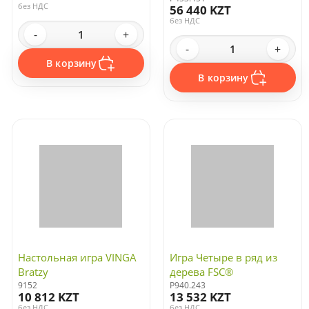
без НДС
56 440 KZT
без НДС
-
+
-
+
В корзину
В корзину
Настольная игра VINGA
Игра Четыре в ряд из
Bratzy
дерева FSC®
9152
P940.243
10 812 KZT
13 532 KZT
без НДС
без НДС