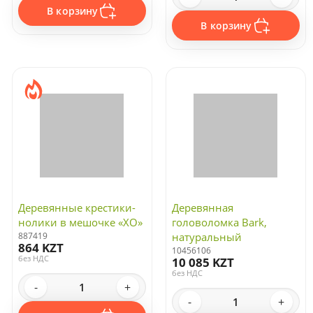
В корзину
В корзину
Деревянные крестики-
Деревянная
нолики в мешочке «XO»
головоломка Bark,
887419
натуральный
864 KZT
10456106
без НДС
10 085 KZT
без НДС
-
+
-
+