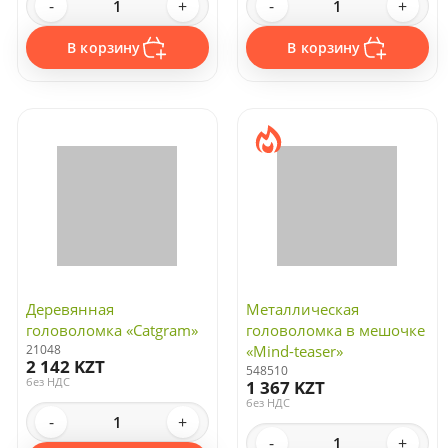
-
+
-
+
В корзину
В корзину
Деревянная
Металлическая
головоломка «Catgram»
головоломка в мешочке
21048
«Mind-teaser»
2 142 KZT
548510
без НДС
1 367 KZT
без НДС
-
+
-
+