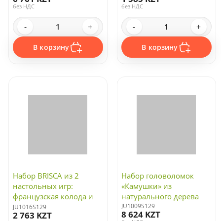
без НДС
без НДС
-
+
-
+
В корзину
В корзину
Набор BRISCA из 2
Набор головоломок
настольных игр:
«Камушки» из
французская колода и
натурального дерева
кости
JU1009S129
JU1016S129
8 624 KZT
2 763 KZT