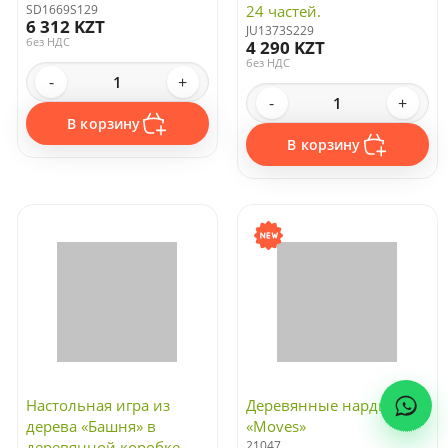
SD1669S129
24 частей.
6 312 KZT
JU1373S229
без НДС
4 290 KZT
без НДС
-
+
-
+
В корзину
В корзину
Настольная игра из
Деревянные нарды
дерева «Башня» в
«Moves»
деревянной коробке
21047