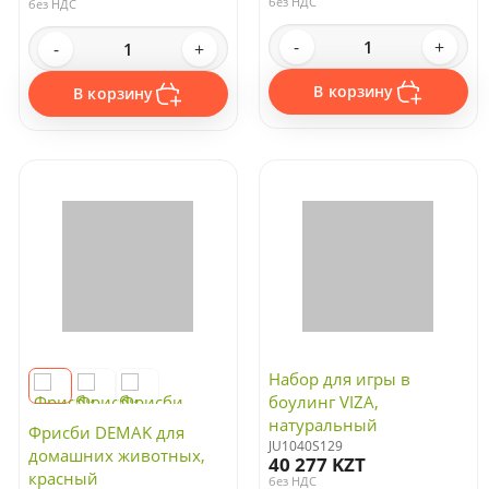
без НДС
без НДС
-
+
-
+
В корзину
В корзину
Набор для игры в
боулинг VIZA,
натуральный
Фрисби DEMAK для
JU1040S129
домашних животных,
40 277 KZT
красный
без НДС