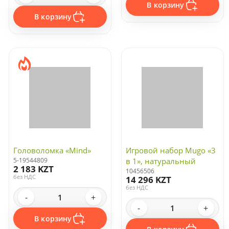
В корзину
В корзину
Головоломка «Mind»
Игровой набор Mugo «3
5-19544809
в 1», натуральный
2 183 KZT
10456506
без НДС
14 296 KZT
без НДС
-
+
-
+
В корзину