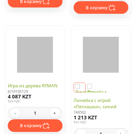
В корзину
В корзину
Игра из дерева RYMAN
JU1010S129
4 087 KZT
Линейка с игрой
без НДС
«Пятнашки», синий
749502
-
+
1 213 KZT
без НДС
В корзину