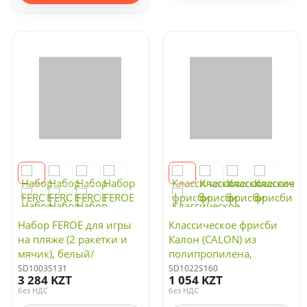
Набор FEROE для игры
Классическое фрисби
на пляже (2 ракетки и
Калон (CALON) из
мячик), белый/
полипропилена,
оранжевый
красный
SD1003S131
SD1022S160
3 284 KZT
1 054 KZT
без НДС
без НДС