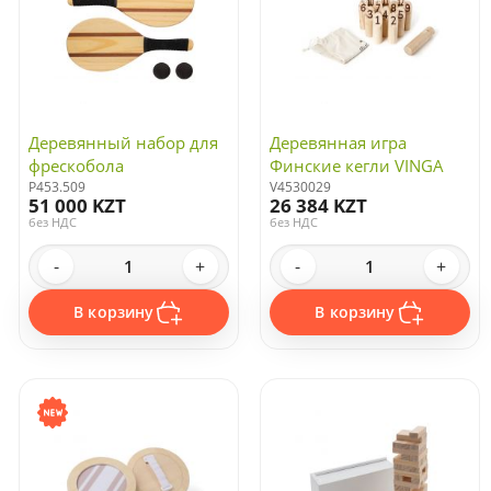
Деревянный набор для
Деревянная игра
фрескобола
Финские кегли VINGA
P453.509
V4530029
51 000 KZT
26 384 KZT
без НДС
без НДС
-
+
-
+
В корзину
В корзину