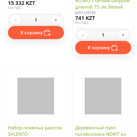
ROSKO с белым шнуром
15 332 KZT
длиной 75 см, белый
без НДС
JU0112S101
741 KZT
-
+
без НДС
В корзину
-
+
В корзину
Набор пляжных ракеток
Деревянный пазл-
SALENTO
головоломка NOKIT из