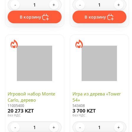
-
+
-
+
В корзину
В корзину
Игровой набор Monte
Игра из дерева «Tower
Carlo, дерево
54»
11005400
543408
20 273 KZT
3 700 KZT
без НДС
без НДС
-
+
-
+