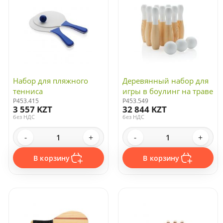
Отдых на природе
Банные наборы
Дача и сад
Для релаксации
Для творчества и хобби
Набор для пляжного
Деревянный набор для
тенниса
игры в боулинг на траве
P453.415
P453.549
3 557 KZT
32 844 KZT
без НДС
без НДС
-
+
-
+
В корзину
В корзину