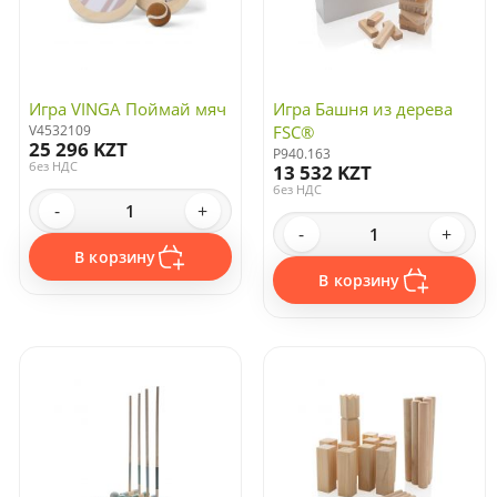
Игра VINGA Поймай мяч
Игра Башня из дерева
V4532109
FSC®
25 296 KZT
P940.163
без НДС
13 532 KZT
без НДС
-
+
-
+
В корзину
В корзину