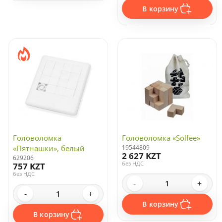
В корзину
Головоломка
Головоломка «Solfee»
«Пятнашки», белый
19544809
2 627 KZT
629206
без НДС
757 KZT
без НДС
-
+
-
+
В корзину
В корзину