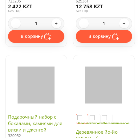
723205
625361
2 422 KZT
12 758 KZT
без НДС
без НДС
-
+
-
+
В корзину
В корзину
Подарочный набор с
бокалами, камнями для
виски и дженгой
Деревянное йо-йо
320052