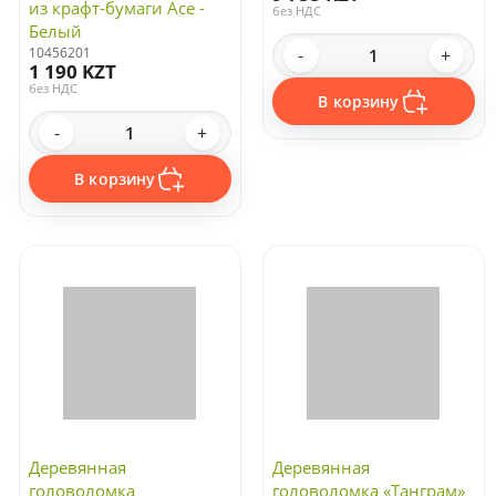
из крафт-бумаги Ace -
без НДС
Белый
10456201
-
+
1 190 KZT
без НДС
В корзину
-
+
В корзину
Деревянная
Деревянная
головоломка
головоломка «Танграм»