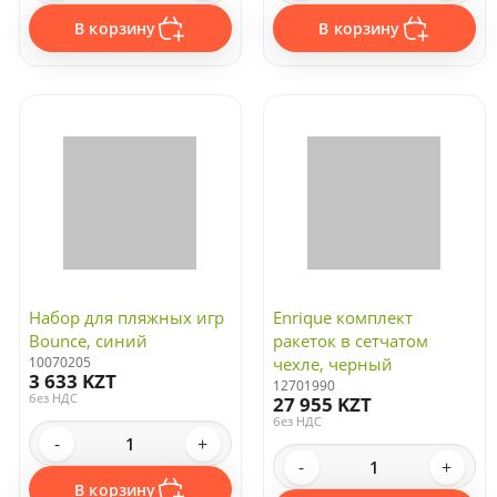
В корзину
В корзину
Набор для пляжных игр
Enrique комплект
Bounce, синий
ракеток в сетчатом
10070205
чехле, черный
3 633 KZT
12701990
без НДС
27 955 KZT
без НДС
-
+
-
+
В корзину