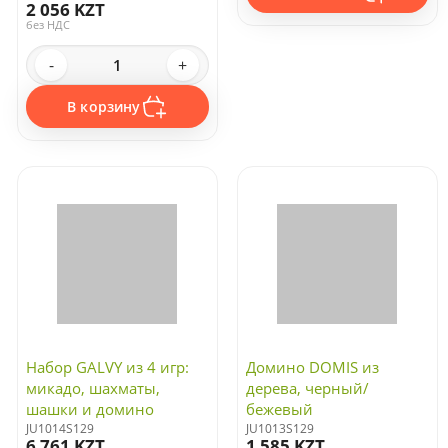
2 056 KZT
без НДС
-
+
В корзину
Набор GALVY из 4 игр:
Домино DOMIS из
микадо, шахматы,
дерева, черный/
шашки и домино
бежевый
JU1014S129
JU1013S129
6 761 KZT
1 585 KZT