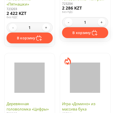
«Пятнашки»
723204
2 286 KZT
723203
без НДС
2 422 KZT
без НДС
-
+
-
+
В корзину
В корзину
Деревянная
Игра «Домино» из
головоломка «Цифры»
массива бука