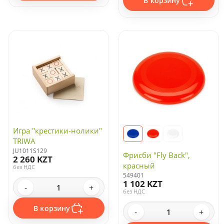
В корзину
Игра "крестики-нолики"
TRIWA
JU1011S129
Фрисби "Fly Back",
2 260 KZT
красный
без НДС
549401
1 102 KZT
-
+
без НДС
В корзину
-
+