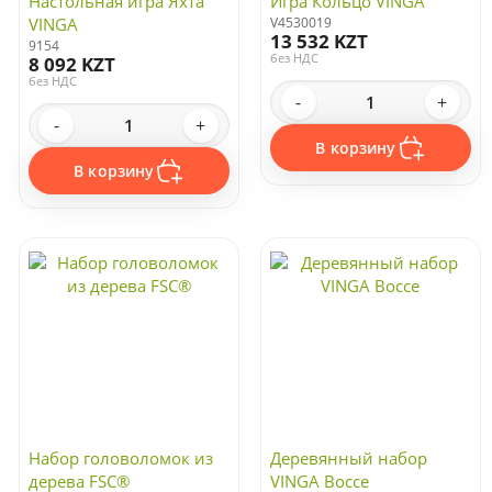
Настольная игра Яхта
Игра Кольцо VINGA
VINGA
V4530019
13 532 KZT
9154
без НДС
8 092 KZT
без НДС
-
+
-
+
В корзину
В корзину
Набор головоломок из
Деревянный набор
дерева FSC®
VINGA Bocce