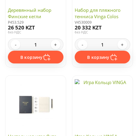
Деревянный набор
Набор для пляжного
Финские кегли
тенниса Vinga Colos
P453.529
V4530009
26 520 KZT
20 332 KZT
без НДС
без НДС
-
+
-
+
В корзину
В корзину