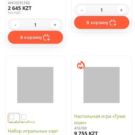
AN1025S160
2 645 KZT
-
+
без НДС
В корзину
-
+
В корзину
Настольная игра «Туми
иши»
416700
Набор игральных карт
9 755 KZT