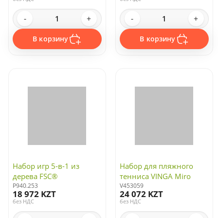
-
+
-
+
В корзину
В корзину
Набор игр 5-в-1 из
Набор для пляжного
дерева FSC®
тенниса VINGA Miro
P940.253
V453059
18 972 KZT
24 072 KZT
без НДС
без НДС