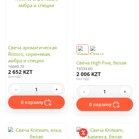
Свеча ароматическая
Ristoro, сиреневая,
амбра и специи
Свеча High Five, белая
16640.70
19334.60
2 652 KZT
2 006 KZT
без НДС
без НДС
-
+
-
+
В корзину
В корзину