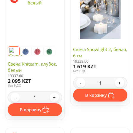
Свеча Snowlight 2, белая,
6 см
19339.60
Свеча Kniteam, клубок,
1 619 KZT
белый
без НДС
19337.60
2 095 KZT
-
+
без НДС
В корзину
-
+
В корзину