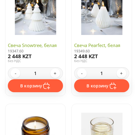
Свеча Snowtree, белая
Свеча Pearfect, белая
19347.60
19349.60
2 448 KZT
2 448 KZT
без НДС
без НДС
-
+
-
+
В корзину
В корзину