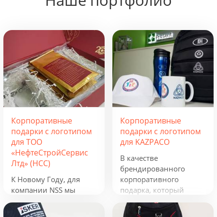
Наше портфолио
Корпоративные
Корпоративные
подарки с логотипом
подарки с логотипом
для ТОО
для KAZPACO
«НефтеСтройСервис
В качестве
Лтд» (НСС)
брендированного
К Новому Году, для
корпоративного
компании NSS мы
подарка, который
разработали
можно использовать в