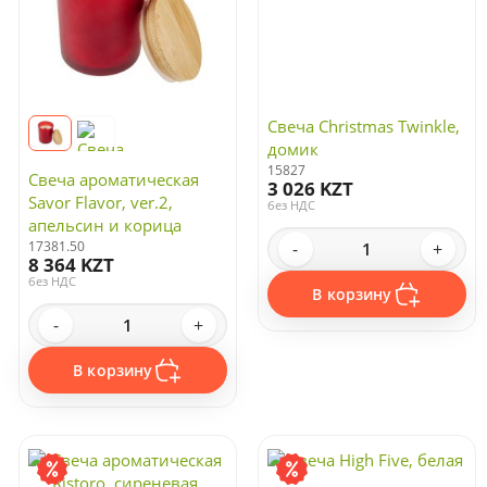
Свеча Christmas Twinkle,
домик
15827
Свеча ароматическая
3 026 KZT
Savor Flavor, ver.2,
без НДС
апельсин и корица
17381.50
-
+
8 364 KZT
без НДС
В корзину
-
+
В корзину