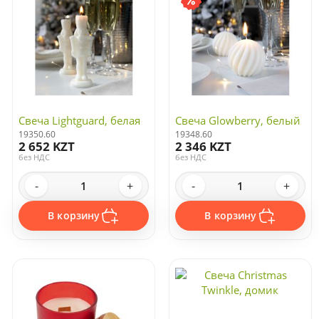
Свеча Lightguard, белая
Свеча Glowberry, белый
19350.60
19348.60
2 652 KZT
2 346 KZT
без НДС
без НДС
-
+
-
+
В корзину
В корзину