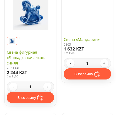
Свеча «Мандарин»
5863
1 632 KZT
Свеча фигурная
без НДС
«Лошадка-качалка»,
синяя
-
+
20333.40
2 244 KZT
В корзину
без НДС
-
+
В корзину