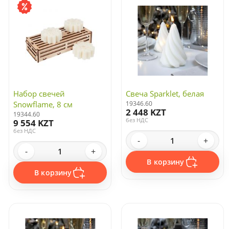
Набор свечей
Свеча Sparklet, белая
Snowflame, 8 см
19346.60
2 448 KZT
19344.60
без НДС
9 554 KZT
без НДС
-
+
-
+
В корзину
В корзину