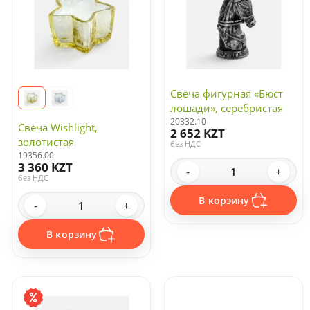
Свеча фигурная «Бюст
лошади», серебристая
20332.10
Свеча Wishlight,
2 652 KZT
золотистая
без НДС
19356.00
3 360 KZT
-
+
без НДС
В корзину
-
+
В корзину