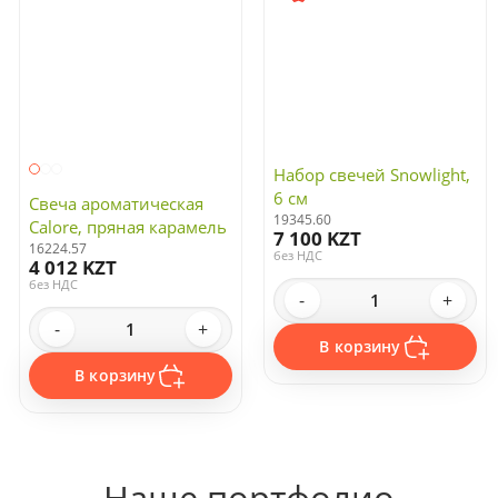
Набор свечей Snowlight,
6 см
19345.60
Свеча ароматическая
7 100 KZT
Calore, пряная карамель
без НДС
16224.57
4 012 KZT
-
+
без НДС
В корзину
-
+
В корзину