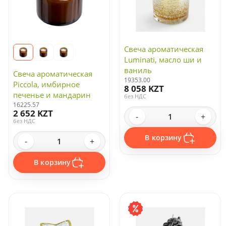
Свеча ароматическая
Luminati, масло ши и
ваниль
Свеча ароматическая
19353.00
Piccola, имбирное
8 058 KZT
печенье и мандарин
без НДС
16225.57
2 652 KZT
-
+
без НДС
В корзину
-
+
В корзину