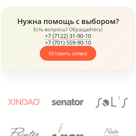
блокнот и многое
Samsonite и Wenger,
другое.
флисовая куртка James
Harvest, ручки Senator и
Prodir и многое другое,
Нужна помощь с выбором?
все это говорит о том,
что компания, не
Есть вопросы? Обращайтесь!
+7 (7122) 31-90-10
жалеет средств для
+7 (701) 559-90-10
своих сотрудников.
Оставить заявку