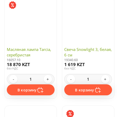
Масляная лампа Tarcia,
Свеча Snowlight 3, белая,
серебристая
6 см
16057.10
19340.60
18 870 KZT
1 619 KZT
без НДС
без НДС
-
+
-
+
В корзину
В корзину