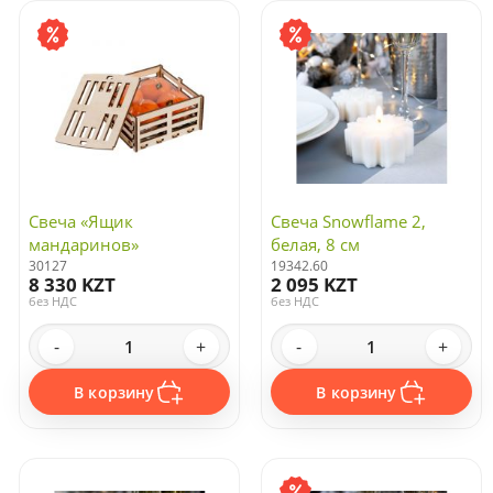
Новогодние гирлянды и светильники
Сувениры с новогодней символикой
Свеча «Ящик
Свеча Snowflame 2,
мандаринов»
белая, 8 см
30127
19342.60
8 330 KZT
2 095 KZT
без НДС
без НДС
-
+
-
+
В корзину
В корзину