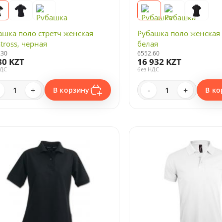
ашка поло стретч женская
Рубашка поло женская A
tross, черная
белая
.30
6552.60
80 KZT
16 932 KZT
НДС
без НДС
+
-
+
В корзину
В ко