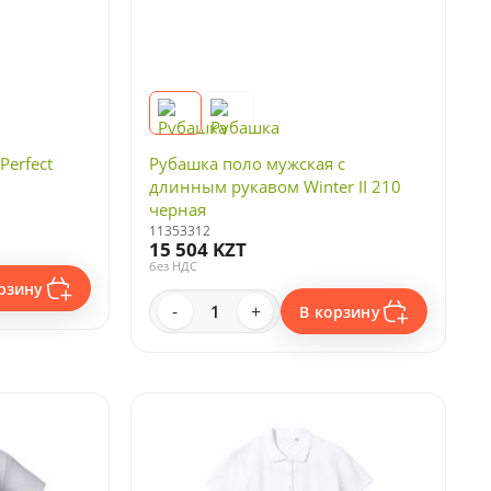
Perfect
Рубашка поло мужская с
длинным рукавом Winter II 210
черная
11353312
15 504 KZT
без НДС
рзину
-
+
В корзину