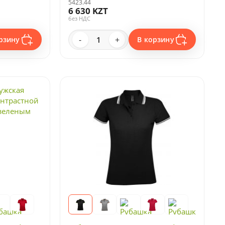
5423.44
6 630 KZT
без НДС
-
+
рзину
В корзину