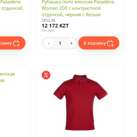
 Pasadena
Рубашка поло женская Pasadena
 отделкой,
Women 200 с контрастной
отделкой, черная с белым
5852.36
12 172 KZT
без НДС
-
+
рзину
В корзину