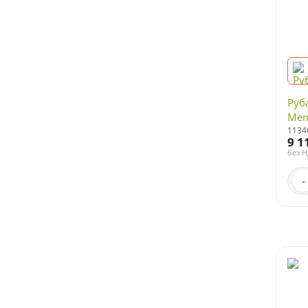
Руб
Men
1134
9 1
без 
-