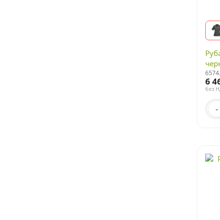
Руб
чер
6574
6 4
без 
-