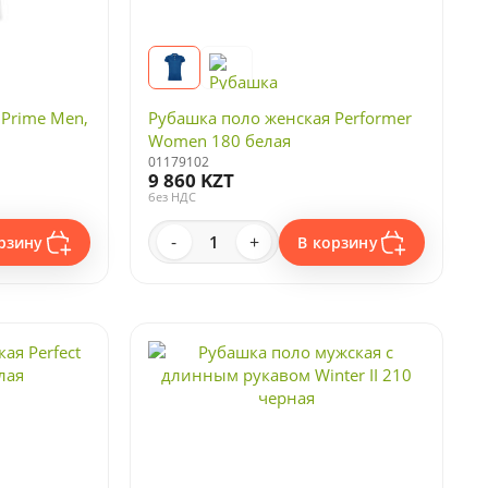
Prime Men,
Рубашка поло женская Performer
Women 180 белая
01179102
9 860 KZT
без НДС
-
+
рзину
В корзину