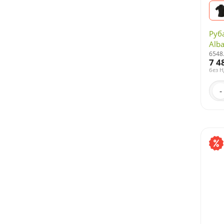
Руб
Alba
6548
7 4
без 
-