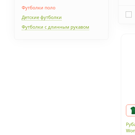
Упаковка
Футболки поло
Детские футболки
Подарочные наборы
Футболки с длинным рукавом
Личные аксессуары
Деловые подарки
Съедобные подарки с
логотипом
Руб
Wom