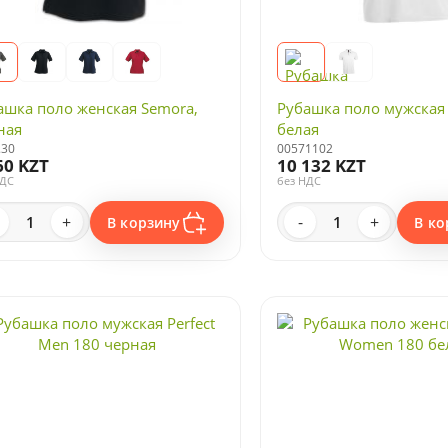
ашка поло женская Semora,
Рубашка поло мужская 
ная
белая
.30
00571102
60 KZT
10 132 KZT
НДС
без НДС
+
-
+
В корзину
В ко