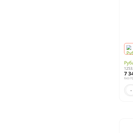
Руб
1253
7 3
без 
-