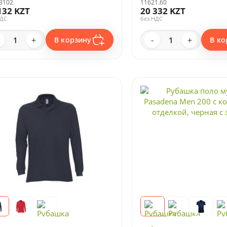
3102
11621.60
132 KZT
20 332 KZT
НДС
без НДС
+
-
+
В корзину
В ко