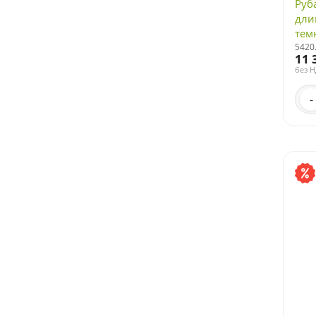
Руб
дли
тем
5420
11 
без 
-