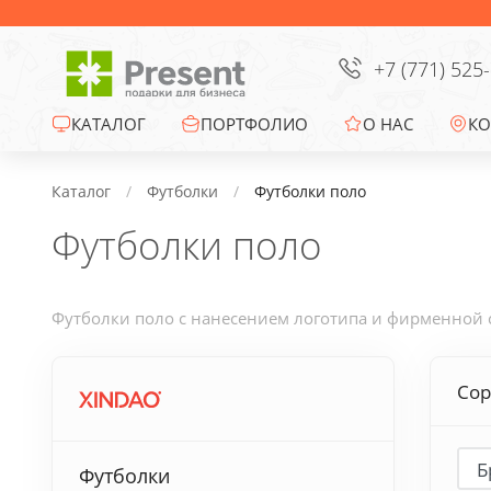
Сумки
Офисные сувениры
+7 (771) 525
Зонты
КАТАЛОГ
ПОРТФОЛИО
О НАС
КО
Промо-сувениры
Каталог
Футболки
Футболки поло
Футболки поло
Электроника
Ежедневники
Футболки поло с нанесением логотипа и фирменной с
Новогодние подарки
Сор
Сувениры к
праздникам
Футболки