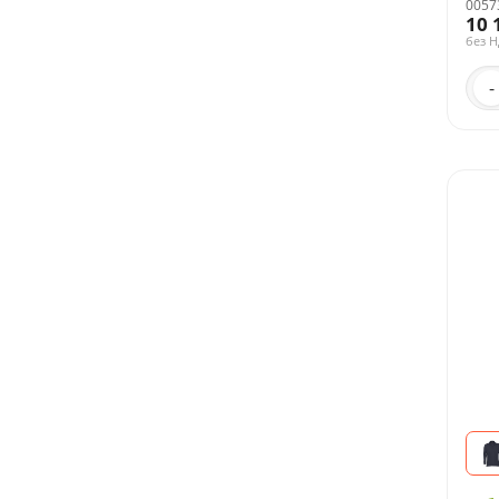
0057
10 
без 
-