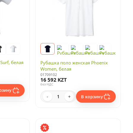
Surf, белая
Рубашка поло женская Phoenix
Women, белая
01709102
16 592 KZT
без НДС
рзину
-
+
В корзину