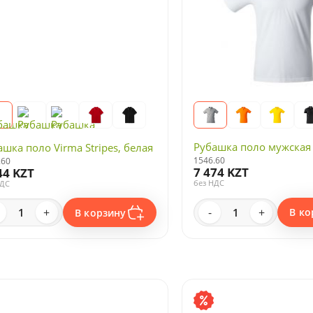
Рубашка поло мужская 
ашка поло Virma Stripes, белая
1546.60
.60
7 474 KZT
44 KZT
без НДС
НДС
-
+
+
В ко
В корзину