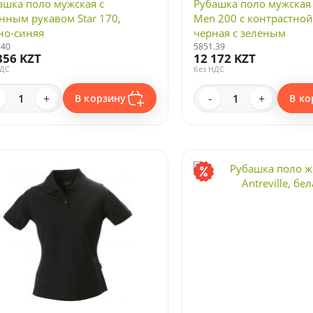
ашка поло мужская с
Рубашка поло мужская
нным рукавом Star 170,
Men 200 с контрастной
но-синяя
черная с зеленым
.40
5851.39
356 KZT
12 172 KZT
НДС
без НДС
+
-
+
В корзину
В ко