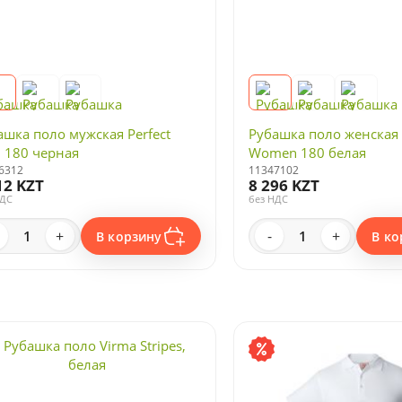
ашка поло мужская Perfect
Рубашка поло женская 
 180 черная
Women 180 белая
6312
11347102
12 KZT
8 296 KZT
НДС
без НДС
+
-
+
В корзину
В ко