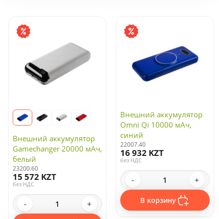
по дате обновления
31
Сортировать:
по дате появления
по цене
Электроника
Зарядные устройства и адаптеры
Компьютерные и мобильные аксессуары
Портативные колонки
Внешний аккумулятор
Универсальные аккумуляторы
Omni Qi 10000 мАч,
Флешки
синий
Распродажа
Внешний аккумулятор
22007.40
Фонари
Gamechanger 20000 мАч,
16 932 KZT
белый
без НДС
Колонки
23200.60
15 572 KZT
Часы
-
+
без НДС
Камеры
В корзину
-
+
Бытовая техника