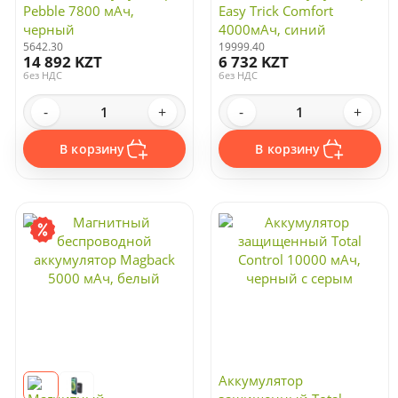
Pebble 7800 мАч,
Easy Trick Comfort
черный
4000мАч, синий
5642.30
19999.40
14 892 KZT
6 732 KZT
без НДС
без НДС
-
+
-
+
В корзину
В корзину
Аккумулятор