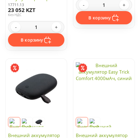
Prime 10000 мАч, темно-
-
+
17711.13
23 052 KZT
серый
без НДС
В корзину
-
+
В корзину
Внешний аккумулятор
Внешний аккумулятор