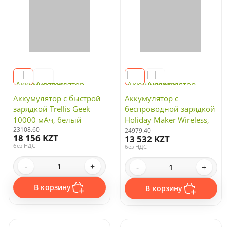
Аккумулятор с быстрой
Аккумулятор с
зарядкой Trellis Geek
беспроводной зарядкой
10000 мАч, белый
Holiday Maker Wireless,
23108.60
10000 мАч, синий
24979.40
18 156 KZT
13 532 KZT
без НДС
без НДС
-
+
-
+
В корзину
В корзину