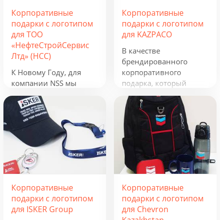
Корпоративные
Корпоративные
подарки с логотипом
подарки с логотипом
для ТОО
для KAZPACO
«НефтеСтройСервис
В качестве
Лтд» (НСС)
брендированного
К Новому Году, для
корпоративного
компании NSS мы
подарка, который
разработали
можно использовать в
креативную подборку
течение всего года, мы
из наборов «Кофеист»,
предложили набор из
«Christmas Sky» и
рюкзака, фонарика,
«Adora». Вглядываться
термокружки и
в черное, как смоль,
беспроводного
зимнее небо и
зарядного устройства.
подмигивать в ответ
Эти сувениры с
серебристым звездам.
логотипом отражают
Корпоративные
Корпоративные
Вдыхать ягодный
сферу деятельности
подарки с логотипом
подарки с логотипом
аромат чая и ощущать
группы компаний и
для ISKER Group
для Chevron
кислинку варенья на
будут полезны всем,