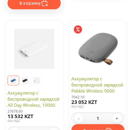
В корзину
Проекторы
Смарт-часы
Умные гаджеты
Устройства для беспроводной зарядки
Устройства хранения
Аккумулятор с
беспроводной зарядкой
Pebble Wireless 9000
Аккумулятор с
мАч, серый
7042.10
беспроводной зарядкой
23 052 KZT
All Day Wireless, 10000
без НДС
мАч, белый
27678.60
13 532 KZT
-
+
без НДС