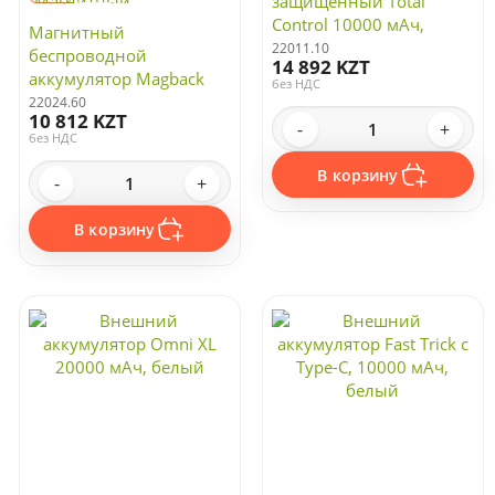
защищенный Total
Control 10000 мАч,
Магнитный
черный с серым
22011.10
беспроводной
14 892 KZT
аккумулятор Magback
без НДС
5000 мАч, белый
22024.60
10 812 KZT
-
+
без НДС
В корзину
-
+
В корзину