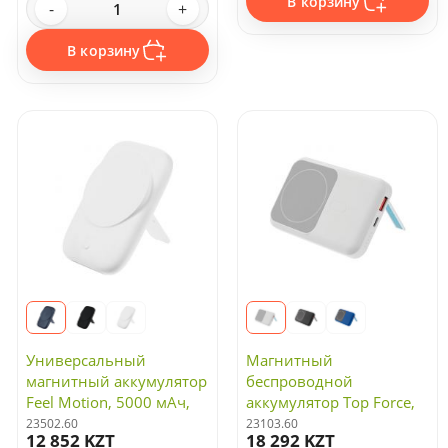
В корзину
-
+
В корзину
Универсальный
Магнитный
магнитный аккумулятор
беспроводной
Feel Motion, 5000 мАч,
аккумулятор Top Force,
белый
10 000 мАч, белый
23502.60
23103.60
12 852 KZT
18 292 KZT