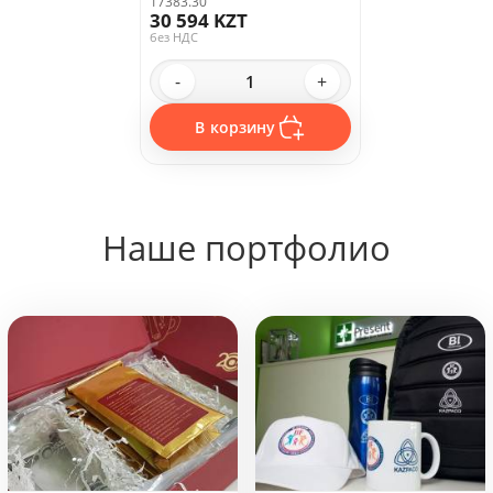
черный
17383.30
30 594 KZT
без НДС
-
+
В корзину
Наше портфолио