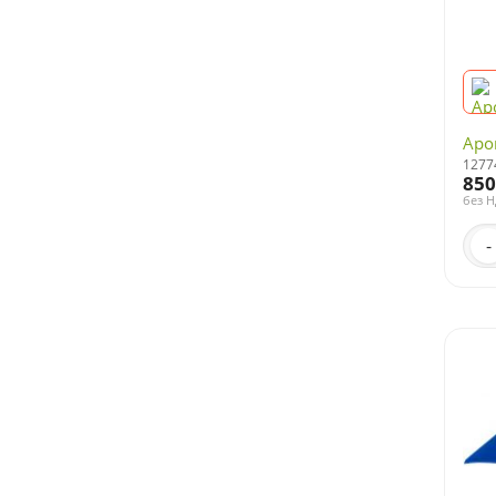
Аро
1277
850
без 
-