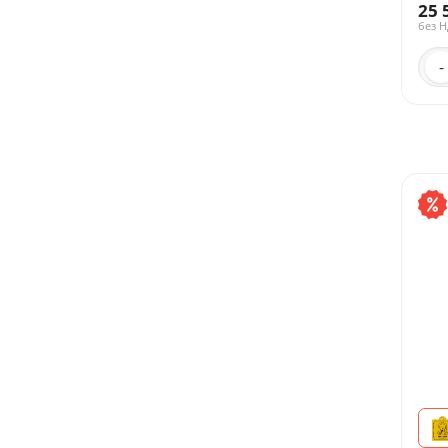
25 
без 
-