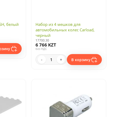
SH, белый
Набор из 4 мешков для
автомобильных колес Carload,
черный
17700.30
6 766 KZT
рзину
без НДС
-
+
В корзину