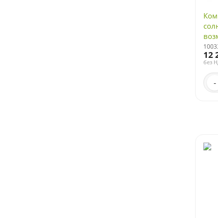
Ком
сол
воз
печ
1003
12 
без 
-