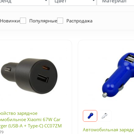
Новинки
Популярные
Распродажа
ройство зарядное
омобильное Xiaomi 67W Car
rger (USB-A + Type-C) CC07ZM
Автомобильная зарядка
R6814GL)
79