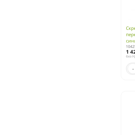
Скре
пер
син
1042
1 4
без 
-