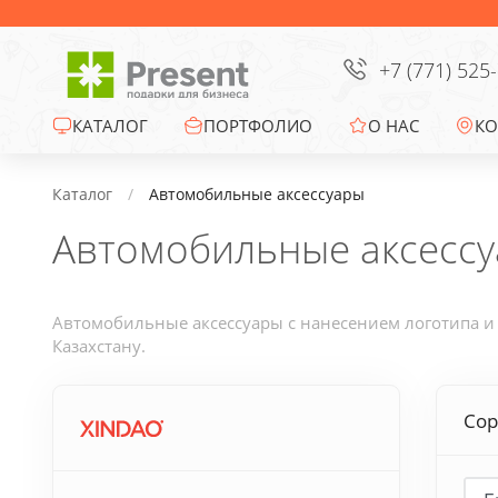
Сумки
Офисные сувениры
+7 (771) 525
Зонты
КАТАЛОГ
ПОРТФОЛИО
О НАС
КО
Промо-сувениры
Каталог
Автомобильные аксессуары
Автомобильные аксесс
Электроника
Ежедневники
Автомобильные аксессуары с нанесением логотипа и 
Казахстану.
Новогодние подарки
Сор
Сувениры к
праздникам