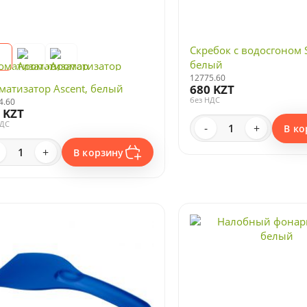
Скребок с водосгоном 
белый
12775.60
матизатор Ascent, белый
680 KZT
без НДС
4.60
 KZT
НДС
-
+
В ко
+
В корзину