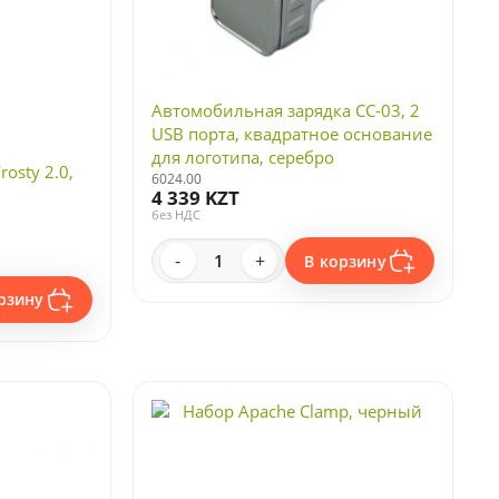
Автомобильная зарядка CC-03, 2
USB порта, квадратное основание
для логотипа, серебро
osty 2.0,
6024.00
4 339 KZT
без НДС
-
+
В корзину
рзину