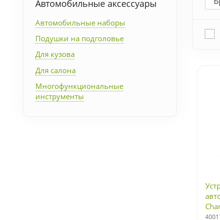
Автомобильные аксессуары
Упаковка
Автомобильные наборы
Подушки на подголовье
Подарочные наборы
Для кузова
Личные аксессуары
Для салона
Многофункциональные
Деловые подарки
инструменты
Съедобные подарки с
логотипом
Уст
авт
Cha
(BH
4001