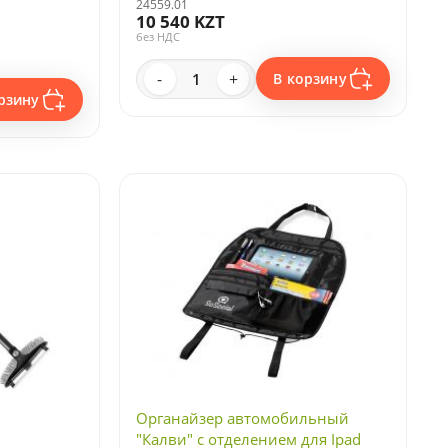
.
24559.01
10 540 KZT
без НДС
-
+
В корзину
рзину
Органайзер автомобильный
"Калви" с отделением для Ipad