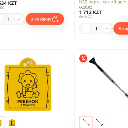
USB порта, синий цвет
534 KZT
6620.02
НДС
1 713 KZT
без НДС
+
В корзину
-
+
В ко