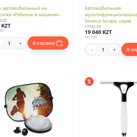
к автомобильный на
Автомобильная
соске «Ребенок в машине»
мультифункциональна
6.02
Severus Scrape, серая
 KZT
17735.10
НДС
19 040 KZT
без НДС
+
В корзину
-
+
В ко