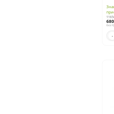
Зна
при
1165
680
без 
-