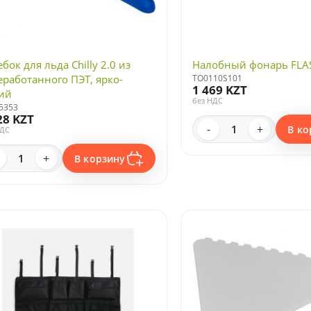
бок для льда Chilly 2.0 из
Налобный фонарь FLA
еработанного ПЭТ, ярко-
TO0110S101
1 469 KZT
ий
без НДС
5353
28 KZT
-
+
В ко
НДС
+
В корзину