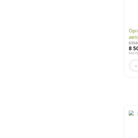
Орг
авт
6304
8 5
без 
-