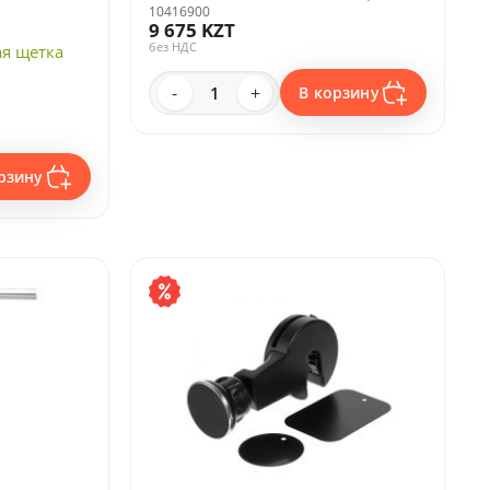
10416900
9 675 KZT
без НДС
я щетка
-
+
В корзину
рзину