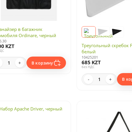
анайзер в багажник
омобиля Ordinare, черный
6.30
Треугольный скребок Fr
00 KZT
НДС
белый
10425201
685 KZT
+
В корзину
без НДС
-
+
В ко