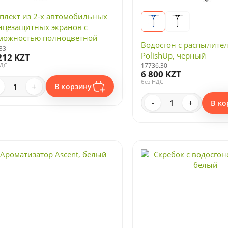
плект из 2-х автомобильных
нцезащитных экранов с
можностью полноцветной
Водосгон с распылите
ати
33
PolishUp, черный
212 KZT
17736.30
НДС
6 800 KZT
без НДС
+
В корзину
-
+
В ко