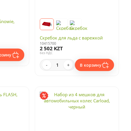
Snowie,
Скребок для льда с варежкой
10415700
2 502 KZT
без НДС
рзину
-
+
В корзину