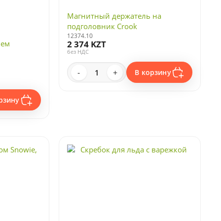
Магнитный держатель на
подголовник Crook
12374.10
лем
2 374 KZT
без НДС
-
+
В корзину
рзину