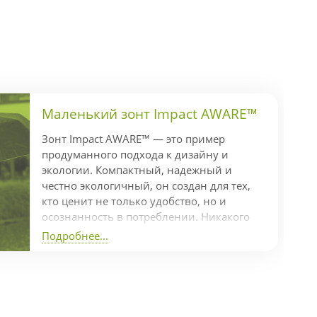
Маленький зонт Impact AWARE™
Зонт Impact AWARE™ — это пример
продуманного подхода к дизайну и
экологии. Компактный, надежный и
честно экологичный, он создан для тех,
кто ценит не только удобство, но и
осознанность в потреблении. Никакого
гринвошинга — только реальные
Подробнее...
действия Коллекция Impact включает
индикатор AWARE™, который
подтверждает использование
переработанных материалов и
отслеживает экономию ресурсов в