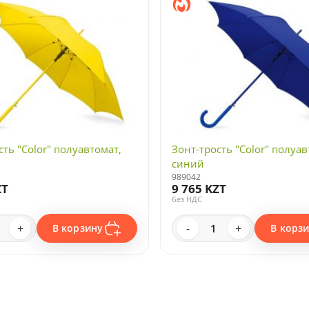
сть "Color" полуавтомат,
Зонт-трость "Color" полуав
синий
989042
ZT
9 765 KZT
без НДС
+
-
+
В корзину
В корз