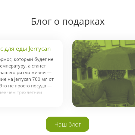
Блог о подарках
 для еды Jerrycan
ермос, который будет не
емпературу, а станет
 вашего ритма жизни —
е на Jerrycan 700 мл от
Это не просто посуда —
лее чем трёхлетней
ндой экспертов,
стижной наградой Red
аконичный и
айн. Держит тепло до 14
Наш блог
о 20 Jerrycan легко
адачей поддержания