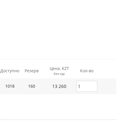
Цена, KZT
Доступно
Резерв
Кол-во
без ндс
13 260
1018
160