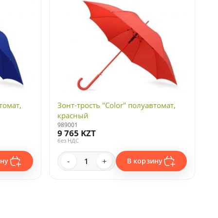
томат,
Зонт-трость "Color" полуавтомат,
красный
989001
9 765 KZT
без НДС
-
+
ину
В корзину