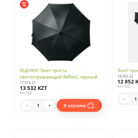
УЦЕНКА! Зонт-трость
Зонт-трос
светоотражающий Reflect, черный
18783.32
12 852 
17319.31
без НДС
13 532 KZT
без НДС
-
-
+
В корзину