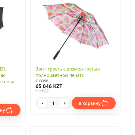
ER,
Зонт-трость с возможностью
кас
полноцветной печати
иковая
100356
65 046 KZT
без НДС
-
+
В корзину
ину