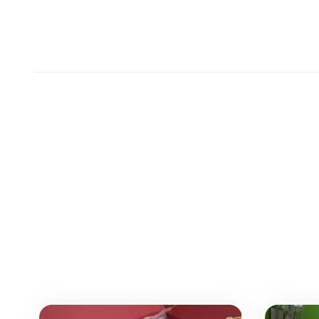
температуры бла
изоляции и проч
нержавеющей стал