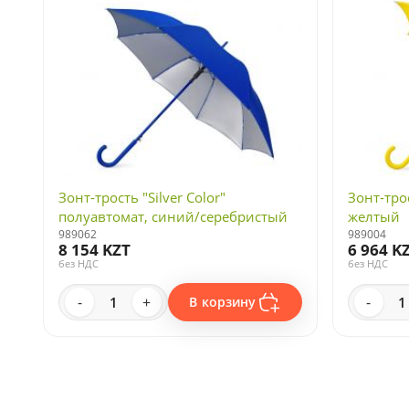
Зонт-трость "Silver Color"
Зонт-тро
полуавтомат, синий/серебристый
желтый
989062
989004
8 154 KZT
6 964 K
без НДС
без НДС
-
+
-
В корзину