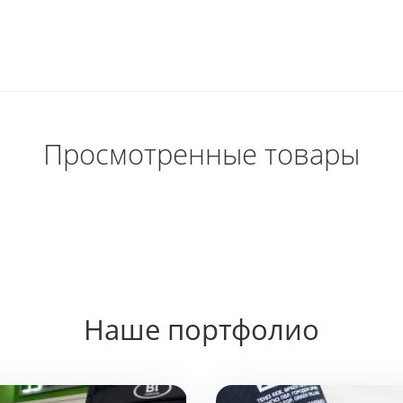
годаря вакуумной
ной колбе из
и 18/8. Это...
Просмотренные товары
Наше портфолио