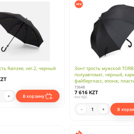
ть Rainzee, ver.2, черный
Зонт трость мужской TORB
полуавтомат, черный, кар
KZT
файбергласс, эпонж, пласт
ручка, диаметр 120 см
73648
7 616 KZT
+
В корзину
без НДС
-
+
В корз