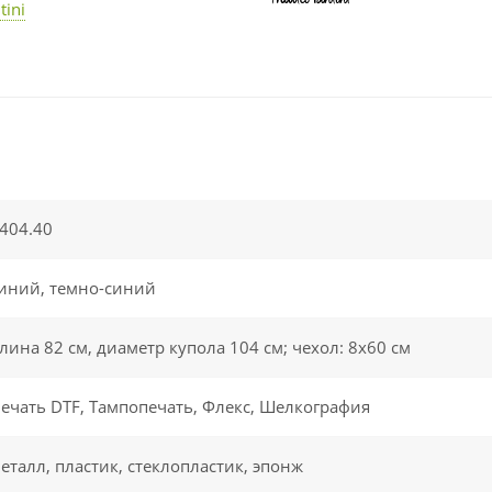
tini
404.40
иний, темно-синий
лина 82 см, диаметр купола 104 см; чехол: 8х60 см
ечать DTF, Тампопечать, Флекс, Шелкография
еталл, пластик, стеклопластик, эпонж