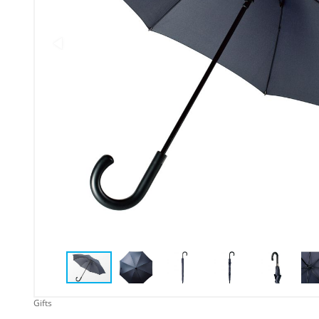
Упаковка
Подарочные наборы
Личные аксессуары
Деловые подарки
Съедобные подарки с
логотипом
Gifts