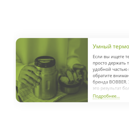
Умный термос
Если вы ищете т
просто держать т
удобной частью
обратите внимани
бренда BOBBER. 
это результат бо
разработки кома
Подробнее...
отмеченный пре
Dot Awards за л
продуманный диз
часов, холод — д
справляется с з