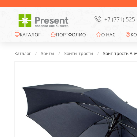
Сумки
Офисные сувениры
+7 (771) 525
Зонты
КАТАЛОГ
ПОРТФОЛИО
О НАС
КО
Промо-сувениры
Каталог
Зонты
Зонты трости
Зонт-трость Ale
Электроника
Ежедневники
Новогодние подарки
Сувениры к
праздникам