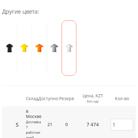
Другие цвета:
Цена, KZT
Склад
Доступно
Резерв
Кол-во
без ндс
в
Москве
Доставка
S
7 474
21
0
7
рабочих
дней