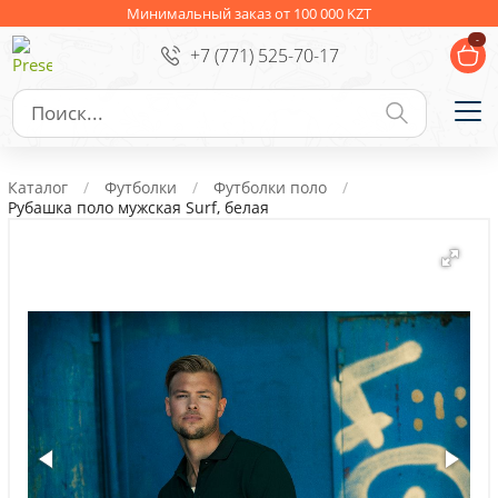
Ежедневники
Новогодние подарки
Минимальный заказ от 100 000 KZT
-
+7 (771) 525-70-17
Сувениры к праздникам
Упаковка
Подарочные наборы
Личные аксессуары
Каталог
Футболки
Футболки поло
Деловые подарки
Рубашка поло мужская Surf, белая
Съедобные подарки с логотипом