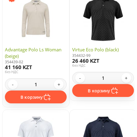
Advantage Polo Ls Woman
Virtue Eco Polo (black)
(beige)
354432-99
26 460 KZT
354439-02
без НДС
41 160 KZT
без НДС
-
+
-
+
В корзину
В корзину