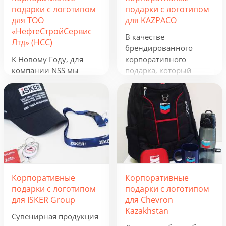
подарки с логотипом
подарки с логотипом
для ТОО
для KAZPACO
«НефтеСтройСервис
В качестве
Лтд» (НСС)
брендированного
К Новому Году, для
корпоративного
компании NSS мы
подарка, который
разработали
можно использовать в
креативную подборку
течение всего года, мы
из наборов «Кофеист»,
предложили набор из
«Christmas Sky» и
рюкзака, фонарика,
«Adora». Вглядываться
термокружки и
в черное, как смоль,
беспроводного
зимнее небо и
зарядного устройства.
подмигивать в ответ
Эти сувениры с
серебристым звездам.
логотипом отражают
Корпоративные
Корпоративные
Вдыхать ягодный
сферу деятельности
подарки с логотипом
подарки с логотипом
аромат чая и ощущать
группы компаний и
для ISKER Group
для Chevron
кислинку варенья на
будут полезны всем,
Kazakhstan
языке. Остановись,
кто ведет активную
Сувенирная продукция
мгновение! В
бизнес-деятельность.