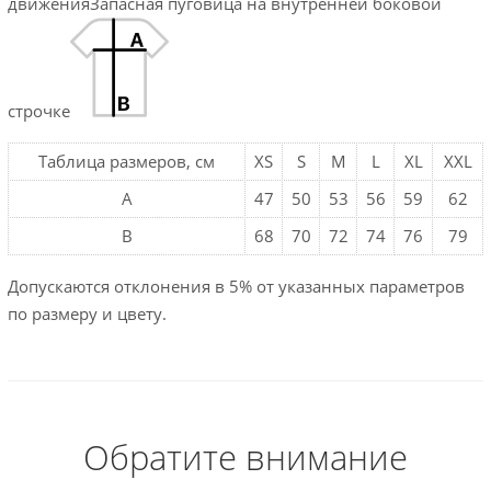
движенияЗапасная пуговица на внутренней боковой
строчке
Таблица размеров, см
XS
S
M
L
XL
XXL
A
47
50
53
56
59
62
B
68
70
72
74
76
79
Допускаются отклонения в 5% от указанных параметров
по размеру и цвету.
Обратите внимание