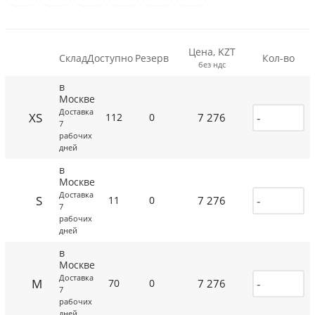
Цена, KZT
Склад
Доступно
Резерв
Кол-во
без ндс
в
Москве
Доставка
XS
7 276
112
0
7
рабочих
дней
в
Москве
Доставка
S
7 276
11
0
7
рабочих
дней
в
Москве
Доставка
M
7 276
70
0
7
рабочих
дней