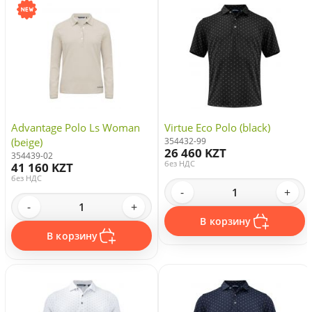
Advantage Polo Ls Woman
Virtue Eco Polo (black)
(beige)
354432-99
26 460 KZT
354439-02
без НДС
41 160 KZT
без НДС
-
+
-
+
В корзину
В корзину