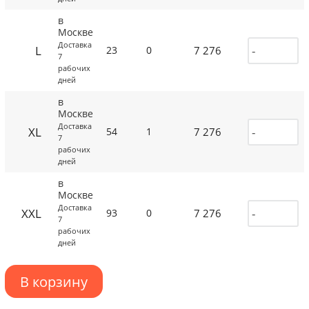
в
Москве
Доставка
L
7 276
23
0
7
рабочих
дней
в
Москве
Доставка
XL
7 276
54
1
7
рабочих
дней
в
Москве
Доставка
XXL
7 276
93
0
7
рабочих
дней
В корзину