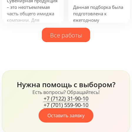
Сувенирная продукция
мгновение! В
бизнес-деятельность.
– это неотъемлемая
Данная подборка была
предпраздничной
часть общего имиджа
подготовлена к
городской суете
компании. Для
ежегодному
моменты покоя
компании ISKER Group
обновлению промо
становятся еще ценнее!
нами были
продукции для
Все работы
разработаны
сотрудников
фирменный
компании. Рюкзаки
ежедневник, кружка и
таких фирм как
блокнот и многое
Samsonite и Wenger,
другое.
флисовая куртка James
Harvest, ручки Senator и
Prodir и многое другое,
Нужна помощь с выбором?
все это говорит о том,
что компания, не
Есть вопросы? Обращайтесь!
+7 (7122) 31-90-10
жалеет средств для
+7 (701) 559-90-10
своих сотрудников.
Оставить заявку