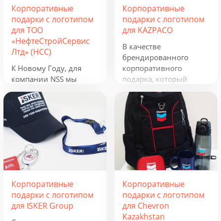
Корпоративные
Корпоративные
подарки с логотипом
подарки с логотипом
для ТОО
для KAZPACO
«НефтеСтройСервис
В качестве
Лтд» (НСС)
брендированного
К Новому Году, для
корпоративного
компании NSS мы
подарка, который
разработали
можно использовать в
креативную подборку
течение всего года, мы
из наборов «Кофеист»,
предложили набор из
«Christmas Sky» и
рюкзака, фонарика,
«Adora». Вглядываться
термокружки и
в черное, как смоль,
беспроводного
зимнее небо и
зарядного устройства.
подмигивать в ответ
Эти сувениры с
серебристым звездам.
логотипом отражают
Корпоративные
Корпоративные
Вдыхать ягодный
сферу деятельности
подарки с логотипом
подарки с логотипом
аромат чая и ощущать
группы компаний и
для ISKER Group
для Chevron
кислинку варенья на
будут полезны всем,
Kazakhstan
языке. Остановись,
кто ведет активную