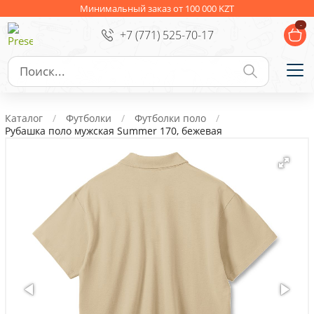
Ежедневники
Новогодние подарки
Минимальный заказ от 100 000 KZT
-
+7 (771) 525-70-17
Сувениры к праздникам
Упаковка
Подарочные наборы
Личные аксессуары
Каталог
Футболки
Футболки поло
Деловые подарки
Рубашка поло мужская Summer 170, бежевая
Съедобные подарки с логотипом