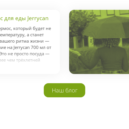
 для еды Jerrycan
ермос, который будет не
емпературу, а станет
 вашего ритма жизни —
е на Jerrycan 700 мл от
Это не просто посуда —
лее чем трёхлетней
ндой экспертов,
стижной наградой Red
аконичный и
айн. Держит тепло до 14
Наш блог
о 20 Jerrycan легко
адачей поддержания
годаря вакуумной
ной колбе из
и 18/8. Это...