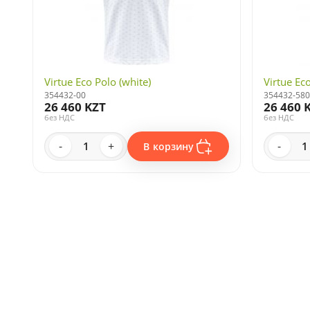
Virtue Eco Polo (white)
Virtue Ec
354432-00
354432-580
26 460 KZT
26 460 
без НДС
без НДС
-
+
-
В корзину