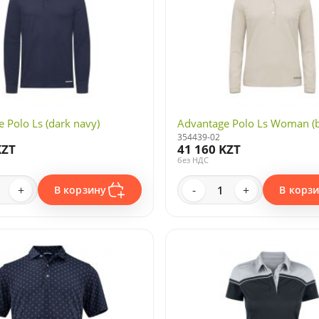
 Polo Ls (dark navy)
Advantage Polo Ls Woman (b
354439-02
KZT
41 160 KZT
без НДС
+
-
+
В корзину
В корз