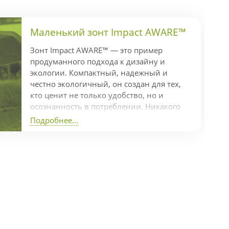
Маленький зонт Impact AWARE™
Зонт Impact AWARE™ — это пример
продуманного подхода к дизайну и
экологии. Компактный, надежный и
честно экологичный, он создан для тех,
кто ценит не только удобство, но и
осознанность в потреблении. Никакого
гринвошинга — только реальные
Подробнее...
действия Коллекция Impact включает
индикатор AWARE™, который
подтверждает использование
переработанных материалов и
отслеживает экономию ресурсов в
производстве. В частности, на
изготовление одного зонта пошло 7,7
переработанных пластиковых бутылок
объемом 500 мл, а экономия...