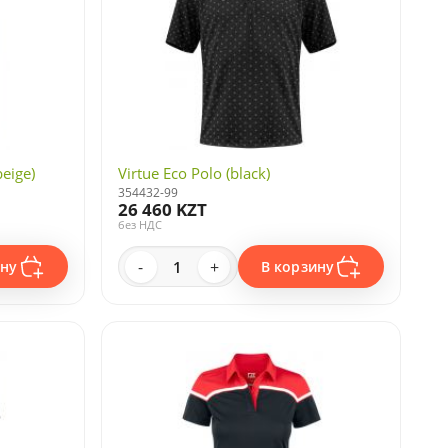
eige)
Virtue Eco Polo (black)
354432-99
26 460 KZT
без НДС
-
+
ину
В корзину