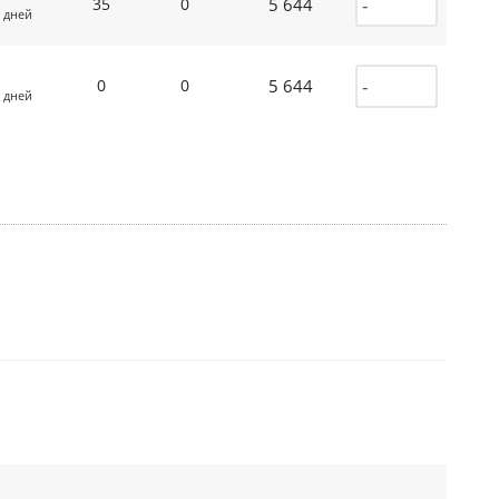
5 644
35
0
 дней
5 644
0
0
 дней