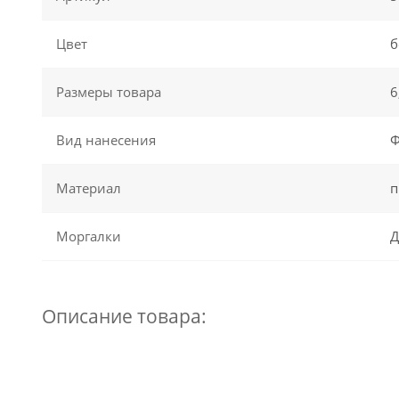
Цвет
б
Размеры товара
6
Вид нанесения
Ф
Материал
п
Моргалки
Д
Описание товара: