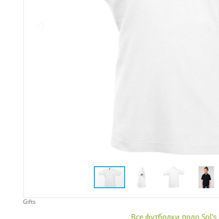
Упаковка
Подарочные наборы
Личные аксессуары
Деловые подарки
Съедобные подарки с
логотипом
Gifts
Все футболки поло Sol's