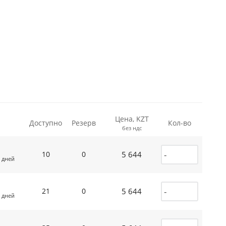
Цена, KZT
Доступно
Резерв
Кол-во
без ндс
5 644
10
0
 дней
5 644
21
0
 дней