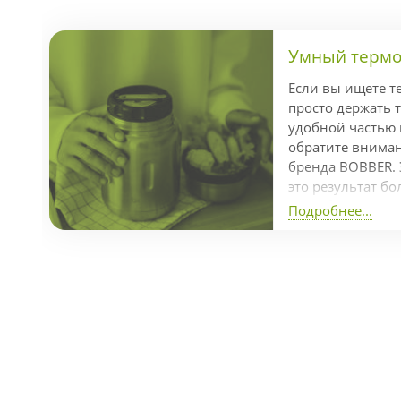
Умный термос
Если вы ищете т
просто держать т
удобной частью
обратите внимани
бренда BOBBER. 
это результат бо
разработки кома
Подробнее...
отмеченный пре
Dot Awards за л
продуманный диз
часов, холод — д
справляется с з
температуры бла
изоляции и проч
нержавеющей стал