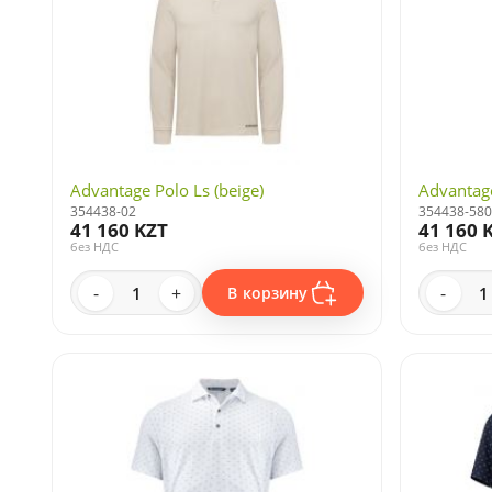
Advantage Polo Ls (beige)
Advantage
354438-02
354438-580
41 160 KZT
41 160 
без НДС
без НДС
-
+
-
В корзину