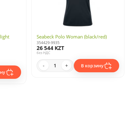
light
Seabeck Polo Woman (black/red)
354429-9935
26 544 KZT
без НДС
-
+
В корзину
ину