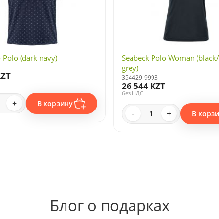
o Polo (dark navy)
Seabeck Polo Woman (black/
grey)
KZT
354429-9993
26 544 KZT
без НДС
+
В корзину
-
+
В корз
Блог о подарках