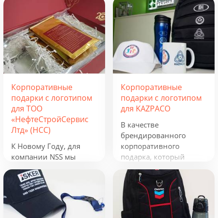
Корпоративные
Корпоративные
подарки с логотипом
подарки с логотипом
для ТОО
для KAZPACO
«НефтеСтройСервис
В качестве
Лтд» (НСС)
брендированного
К Новому Году, для
корпоративного
компании NSS мы
подарка, который
разработали
можно использовать в
креативную подборку
течение всего года, мы
из наборов «Кофеист»,
предложили набор из
«Christmas Sky» и
рюкзака, фонарика,
«Adora». Вглядываться
термокружки и