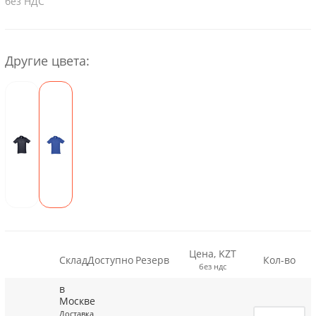
без НДС
Другие цвета:
Цена, KZT
Склад
Доступно
Резерв
Кол-во
без ндс
в
Москве
Доставка