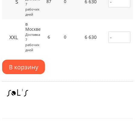
S
6 630
87
0
7
рабочих
дней
в
Москве
Доставка
XXL
6 630
6
0
7
рабочих
дней
В корзину