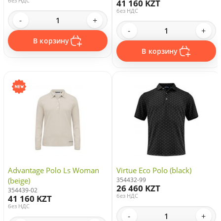
без НДС
41 160 KZT
без НДС
-
+
-
+
В корзину
В корзину
Advantage Polo Ls Woman
Virtue Eco Polo (black)
(beige)
354432-99
26 460 KZT
354439-02
без НДС
41 160 KZT
без НДС
-
+