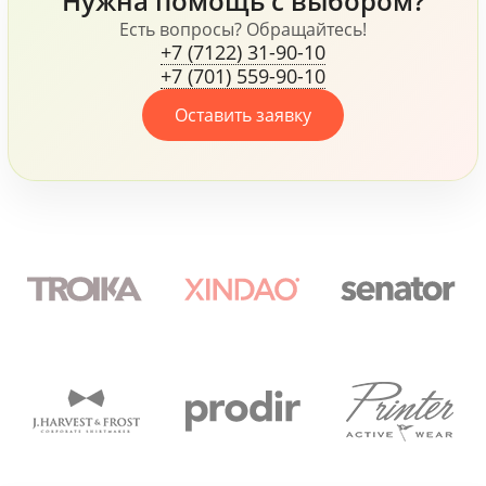
Нужна помощь с выбором?
все это говорит о том,
что компания, не
Есть вопросы? Обращайтесь!
+7 (7122) 31-90-10
жалеет средств для
+7 (701) 559-90-10
своих сотрудников.
Оставить заявку