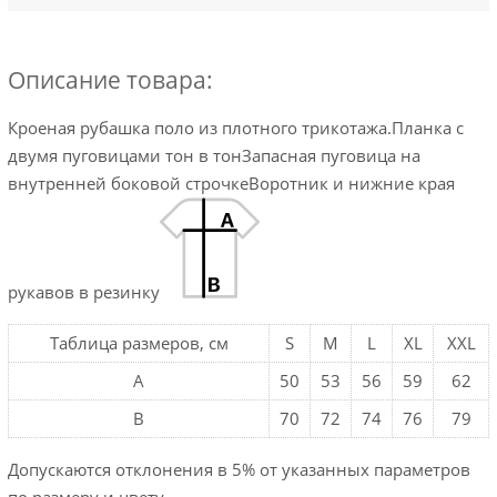
Описание товара:
Кроеная рубашка поло из плотного трикотажа.Планка с
двумя пуговицами тон в тонЗапасная пуговица на
внутренней боковой строчкеВоротник и нижние края
рукавов в резинку
Таблица размеров, см
S
M
L
XL
XXL
A
50
53
56
59
62
B
70
72
74
76
79
Допускаются отклонения в 5% от указанных параметров
по размеру и цвету.