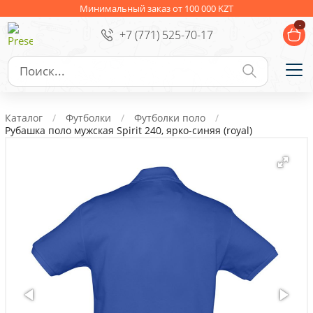
Ежедневники
Новогодние подарки
Минимальный заказ от 100 000 KZT
-
+7 (771) 525-70-17
Сувениры к праздникам
Упаковка
Подарочные наборы
Личные аксессуары
Каталог
Футболки
Футболки поло
Деловые подарки
Рубашка поло мужская Spirit 240, ярко-синяя (royal)
Съедобные подарки с логотипом