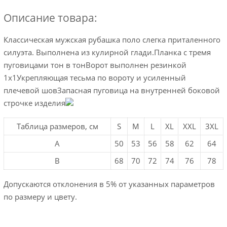
Описание товара:
Классическая мужская рубашка поло слегка приталенного
силуэта. Выполнена из кулирной глади.Планка с тремя
пуговицами тон в тонВорот выполнен резинкой
1х1Укрепляющая тесьма по вороту и усиленный
плечевой шовЗапасная пуговица на внутренней боковой
строчке изделия
Таблица размеров, см
S
M
L
XL
XXL
3XL
A
50
53
56
58
62
64
B
68
70
72
74
76
78
Допускаются отклонения в 5% от указанных параметров
по размеру и цвету.