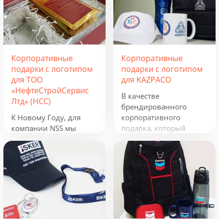
Корпоративные
Корпоративные
подарки с логотипом
подарки с логотипом
для ТОО
для KAZPACO
«НефтеСтройСервис
В качестве
Лтд» (НСС)
брендированного
К Новому Году, для
корпоративного
компании NSS мы
подарка, который
разработали
можно использовать в
креативную подборку
течение всего года, мы
из наборов «Кофеист»,
предложили набор из
«Christmas Sky» и
рюкзака, фонарика,
«Adora». Вглядываться
термокружки и
в черное, как смоль,
беспроводного
зимнее небо и
зарядного устройства.
подмигивать в ответ
Эти сувениры с