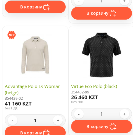
-
+
В корзину
В корзину
Advantage Polo Ls Woman
Virtue Eco Polo (black)
(beige)
354432-99
26 460 KZT
354439-02
без НДС
41 160 KZT
без НДС
-
+
-
+
В корзину
В корзину