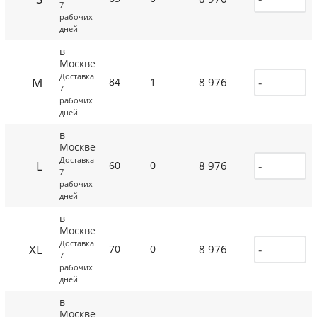
7
рабочих
дней
в
Москве
Доставка
M
8 976
84
1
7
рабочих
дней
в
Москве
Доставка
L
8 976
60
0
7
рабочих
дней
в
Москве
Доставка
XL
8 976
70
0
7
рабочих
дней
в
Москве