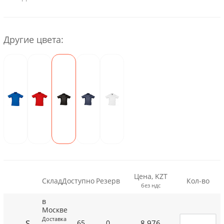
Другие цвета:
Цена, KZT
Склад
Доступно
Резерв
Кол-во
без ндс
в
Москве
Доставка
S
8 976
65
0