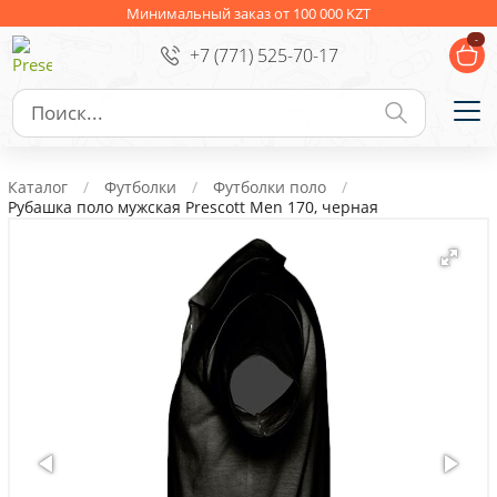
Ежедневники
Новогодние подарки
Минимальный заказ от 100 000 KZT
-
+7 (771) 525-70-17
Сувениры к праздникам
Упаковка
Подарочные наборы
Личные аксессуары
Каталог
Футболки
Футболки поло
Деловые подарки
Рубашка поло мужская Prescott Men 170, черная
Съедобные подарки с логотипом