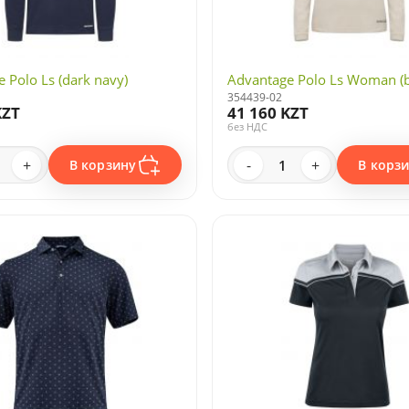
 Polo Ls (dark navy)
Advantage Polo Ls Woman (b
354439-02
KZT
41 160 KZT
без НДС
+
-
+
В корзину
В корз