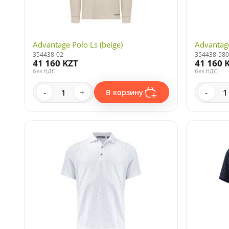
Advantage Polo Ls (beige)
Advantage
354438-02
354438-580
41 160 KZT
41 160 
без НДС
без НДС
-
+
-
В корзину