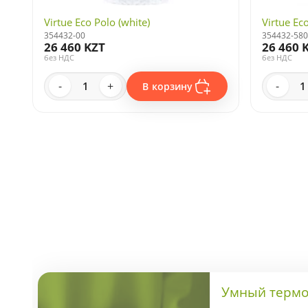
Virtue Eco Polo (white)
Virtue Ec
354432-00
354432-580
26 460 KZT
26 460 
без НДС
без НДС
-
+
-
В корзину
Умный термос