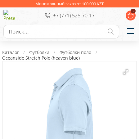
Ежедневники
Новогодние подарки
Минимальный заказ от 100 000 KZT
-
+7 (771) 525-70-17
Сувениры к праздникам
Упаковка
Подарочные наборы
Личные аксессуары
Каталог
Футболки
Футболки поло
Деловые подарки
Oceanside Stretch Polo (heaven blue)
Съедобные подарки с логотипом