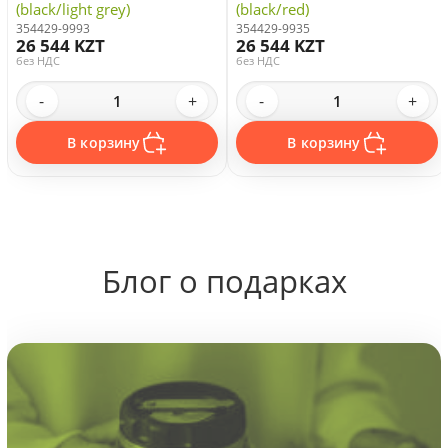
(black/light grey)
(black/red)
354429-9993
354429-9935
26 544 KZT
26 544 KZT
без НДС
без НДС
-
+
-
+
В корзину
В корзину
Блог о подарках