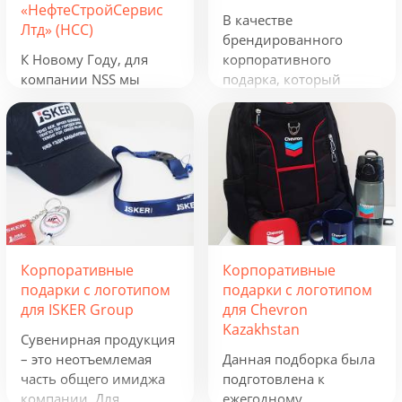
«НефтеСтройСервис
В качестве
Лтд» (НСС)
брендированного
К Новому Году, для
корпоративного
компании NSS мы
подарка, который
разработали
можно использовать в
креативную подборку
течение всего года, мы
из наборов «Кофеист»,
предложили набор из
«Christmas Sky» и
рюкзака, фонарика,
«Adora». Вглядываться
термокружки и
в черное, как смоль,
беспроводного
зимнее небо и
зарядного устройства.
подмигивать в ответ
Эти сувениры с
серебристым звездам.
логотипом отражают
Корпоративные
Корпоративные
Вдыхать ягодный
сферу деятельности
подарки с логотипом
подарки с логотипом
аромат чая и ощущать
группы компаний и
для ISKER Group
для Chevron
кислинку варенья на
будут полезны всем,
Kazakhstan
языке. Остановись,
кто ведет активную
Сувенирная продукция
мгновение! В
бизнес-деятельность.
– это неотъемлемая
Данная подборка была
предпраздничной
часть общего имиджа
подготовлена к
городской суете
компании. Для
ежегодному