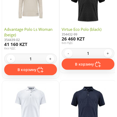
Advantage Polo Ls Woman
Virtue Eco Polo (black)
(beige)
354432-99
26 460 KZT
354439-02
без НДС
41 160 KZT
без НДС
-
+
-
+
В корзину
В корзину