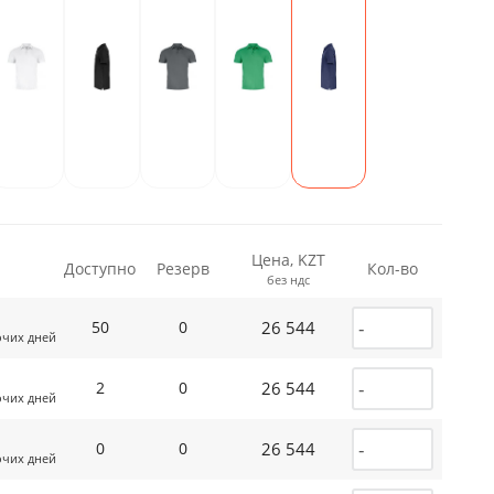
Цена, KZT
Доступно
Резерв
Кол-во
без ндс
26 544
50
0
очих дней
26 544
2
0
очих дней
26 544
0
0
очих дней