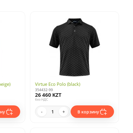
eige)
Virtue Eco Polo (black)
354432-99
26 460 KZT
без НДС
-
+
ину
В корзину