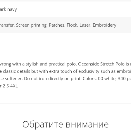
ark navy
ransfer, Screen printing, Patches, Flock, Laser, Embroidery
rong with a stylish and practical polo. Oceanside Stretch Polo is
l the classic details but with extra touch of exclusivity such as emb
use softener. Do not iron directly on print. Colors: 00 white, 340
/m2 S-4XL
Обратите внимание