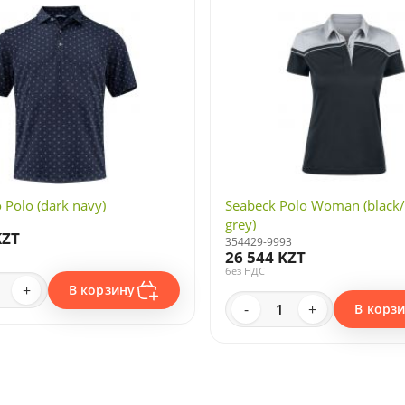
o Polo (dark navy)
Seabeck Polo Woman (black/
grey)
KZT
354429-9993
26 544 KZT
без НДС
+
В корзину
-
+
В корз