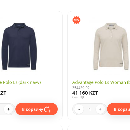
 Polo Ls (dark navy)
Advantage Polo Ls Woman (b
354439-02
KZT
41 160 KZT
без НДС
+
-
+
В корзину
В корз