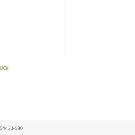
BUCK
54430-580