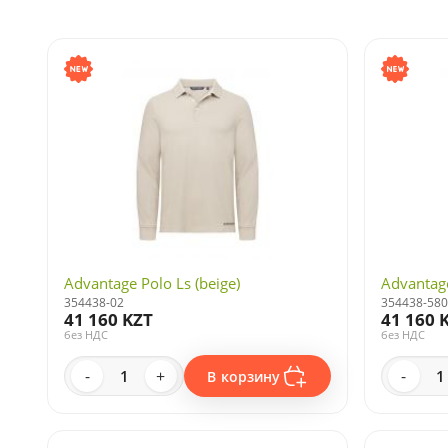
Advantage Polo Ls (beige)
Advantage
354438-02
354438-580
41 160 KZT
41 160 
без НДС
без НДС
-
+
-
В корзину