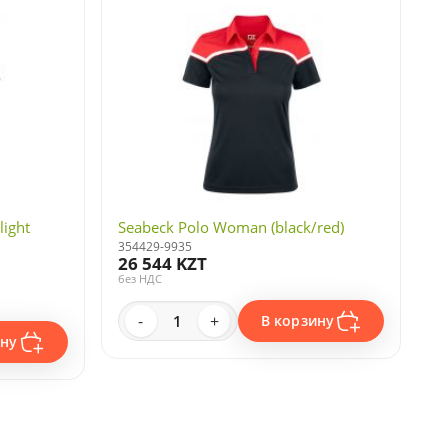
light
Seabeck Polo Woman (black/red)
354429-9935
26 544 KZT
без НДС
-
+
В корзину
ину