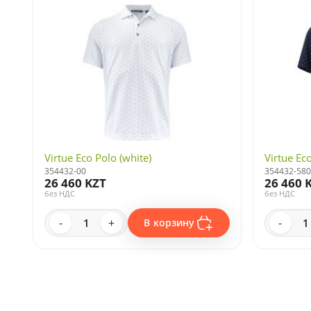
Virtue Eco Polo (white)
Virtue Ec
354432-00
354432-580
26 460 KZT
26 460 
без НДС
без НДС
-
+
-
В корзину