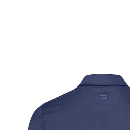
Упаковка
Подарочные наборы
Личные аксессуары
Деловые подарки
Съедобные подарки с
логотипом