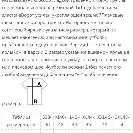
горловина выполнена резинкой 1x1 с добавлением
эластанаВорот усилен укрепляющей тесьмойПлечевые
швы с двойной прострочкойНа горловине только
сатиновый ярлык с указанием размера, который не
мешает нанесению или кастомизацииФутболки
представлены в двух версиях. Версия 1 — с печатным
ярлыком, в версии 2 размер указан на вшивном ярлыке в
горловине, а информация по уходу - на бирке в боковом
или плечевом шве. Футболки версии 2 (без печатного
лейбла) выделены добавлением "v2" к обозначению
размера.
Таблица
S38-
M40-
L42-
XL44-
XXL46-
3XL48-
размеров, см
40
42
44
46
48
50