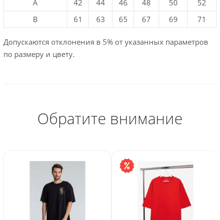
A
42
44
46
48
50
52
B
61
63
65
67
69
71
Допускаются отклонения в 5% от указанных параметров
по размеру и цвету.
Обратите внимание