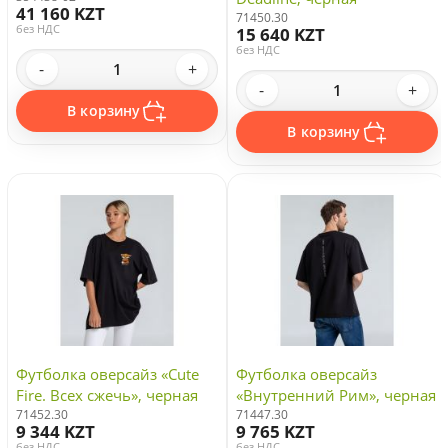
41 160 KZT
71450.30
без НДС
15 640 KZT
без НДС
-
+
-
+
В корзину
В корзину
Футболка оверсайз «Cute
Футболка оверсайз
Fire. Всех сжечь», черная
«Внутренний Рим», черная
71452.30
71447.30
9 344 KZT
9 765 KZT
без НДС
без НДС