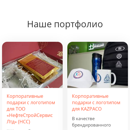
Наше портфолио
Корпоративные
Корпоративные
подарки с логотипом
подарки с логотипом
для ТОО
для KAZPACO
«НефтеСтройСервис
В качестве
Лтд» (НСС)
брендированного