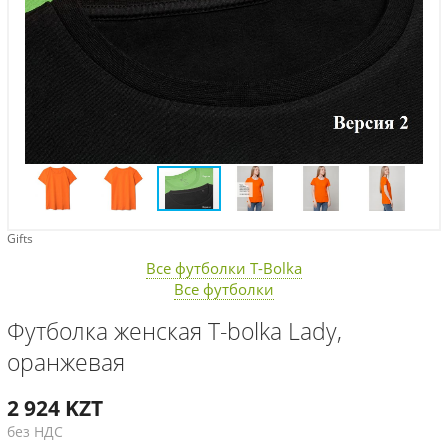
Gifts
Все футболки T-Bolka
Все футболки
Футболка женская T-bolka Lady,
оранжевая
2 924
KZT
без НДС