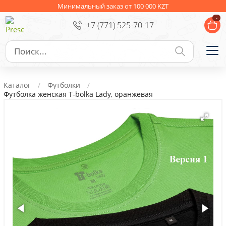
Ежедневники
Новогодние подарки
Минимальный заказ от 100 000 KZT
-
+7 (771) 525-70-17
Сувениры к праздникам
Упаковка
Подарочные наборы
Личные аксессуары
Каталог
Футболки
Деловые подарки
Футболка женская T-bolka Lady, оранжевая
Съедобные подарки с логотипом