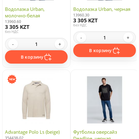
Водолазка Urban,
Водолазка Urban, черная
молочно-белая
13960.30
3 305 KZT
13960.60
без НДС
3 305 KZT
без НДС
-
+
-
+
В корзину
В корзину
Advantage Polo Ls (beige)
Футболка оверсайз
354438-02
Deadline, черная