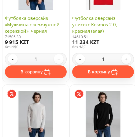
Футболка оверсайз
Футболка оверсайз
«Мужчина с жемчужной
унисекс Kosmos 2.0,
сережкой», черная
красная (алая)
71505.30
14610.51
9 915 KZT
11 234 KZT
без НДС
без НДС
-
+
-
+
В корзину
В корзину