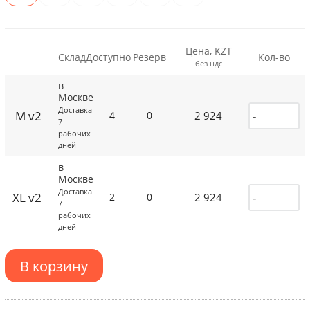
Цена, KZT
Склад
Доступно
Резерв
Кол-во
без ндс
в
Москве
Доставка
M v2
2 924
4
0
7
рабочих
дней
в
Москве
Доставка
XL v2
2 924
2
0
7
рабочих
дней
В корзину