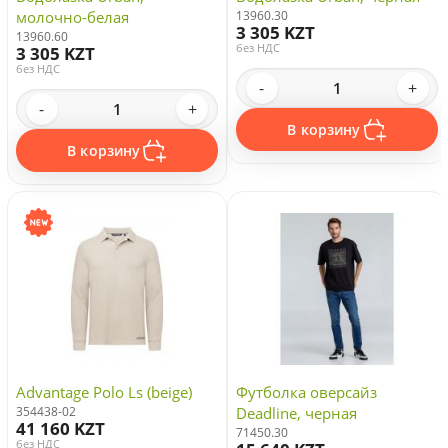
молочно-белая
13960.30
3 305 KZT
13960.60
без НДС
3 305 KZT
без НДС
-
+
-
+
В корзину
В корзину
Advantage Polo Ls (beige)
Футболка оверсайз
354438-02
Deadline, черная
41 160 KZT
71450.30
без НДС