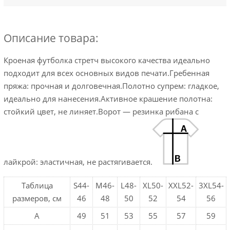
Описание товара:
Кроеная футболка стретч высокого качества идеально
подходит для всех основных видов печати.Гребенная
пряжа: прочная и долговечная.Полотно супрем: гладкое,
идеально для нанесения.Активное крашение полотна:
стойкий цвет, не линяет.Ворот — резинка рибана с
лайкрой: эластичная, не растягивается.
Таблица
S44-
M46-
L48-
XL50-
XXL52-
3XL54-
размеров, см
46
48
50
52
54
56
A
49
51
53
55
57
59