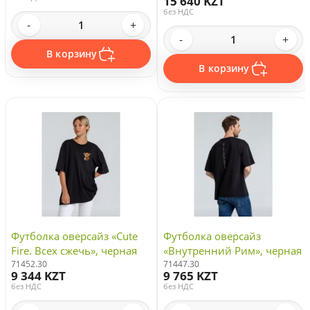
15 640 KZT
без НДС
-
+
-
+
В корзину
В корзину
Футболка оверсайз «Cute
Футболка оверсайз
Fire. Всех сжечь», черная
«Внутренний Рим», черная
71452.30
71447.30
9 344 KZT
9 765 KZT
без НДС
без НДС