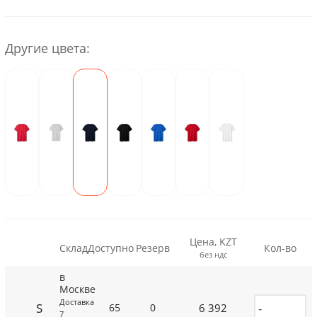
Другие цвета:
Цена, KZT
Склад
Доступно
Резерв
Кол-во
без ндс
в
Москве
Доставка
S
6 392
65
0
7