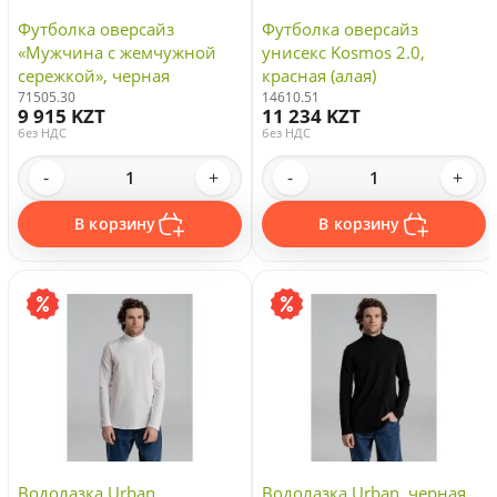
Футболка оверсайз
Футболка оверсайз
«Мужчина с жемчужной
унисекс Kosmos 2.0,
сережкой», черная
красная (алая)
71505.30
14610.51
9 915 KZT
11 234 KZT
без НДС
без НДС
-
+
-
+
В корзину
В корзину
Водолазка Urban,
Водолазка Urban, черная