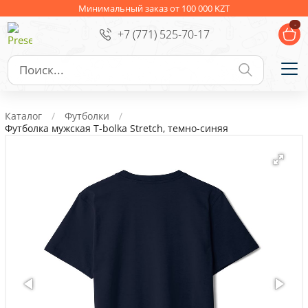
Ежедневники
Новогодние подарки
Минимальный заказ от 100 000 KZT
-
+7 (771) 525-70-17
Сувениры к праздникам
Упаковка
Подарочные наборы
Личные аксессуары
Каталог
Футболки
Деловые подарки
Футболка мужская T-bolka Stretch, темно-синяя
Съедобные подарки с логотипом