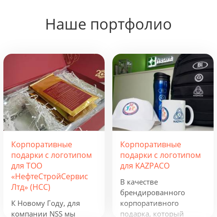
Наше портфолио
Корпоративные
Корпоративные
подарки с логотипом
подарки с логотипом
для ТОО
для KAZPACO
«НефтеСтройСервис
В качестве
Лтд» (НСС)
брендированного
К Новому Году, для
корпоративного
компании NSS мы
подарка, который