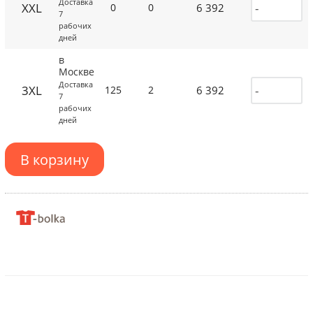
Доставка
XXL
6 392
0
0
7
рабочих
дней
в
Москве
Доставка
3XL
6 392
125
2
7
рабочих
дней
В корзину