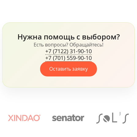
ежедневник, кружка и
таких фирм как
блокнот и многое
Samsonite и Wenger,
другое.
флисовая куртка James
Harvest, ручки Senator и
Prodir и многое другое,
Нужна помощь с выбором?
все это говорит о том,
что компания, не
Есть вопросы? Обращайтесь!
+7 (7122) 31-90-10
жалеет средств для
+7 (701) 559-90-10
своих сотрудников.
Оставить заявку