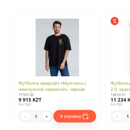
Футболка оверсайз «Мужчина с
Футболка
жемчужной сережкой», черная
2.0, крас
71505.30
14610.51
9 915 KZT
11 234 
без НДС
без НДС
-
+
-
В корзину