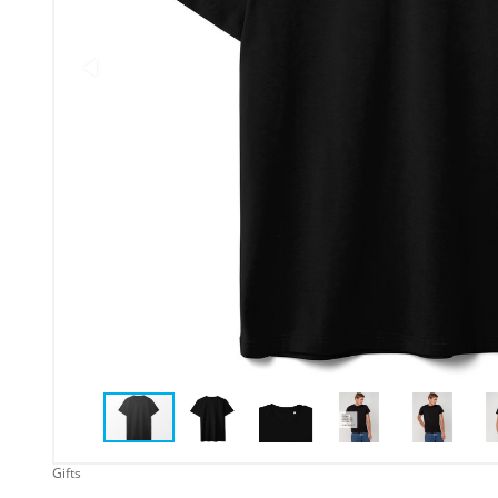
Упаковка
Подарочные наборы
Личные аксессуары
Деловые подарки
Съедобные подарки с
логотипом
Gifts