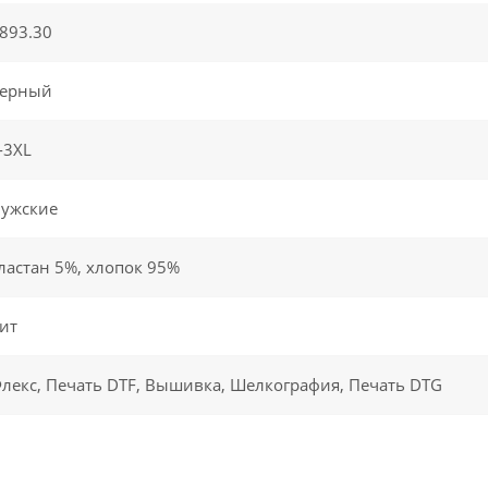
893.30
ерный
-3XL
ужские
ластан 5%, хлопок 95%
ит
лекс, Печать DTF, Вышивка, Шелкография, Печать DTG