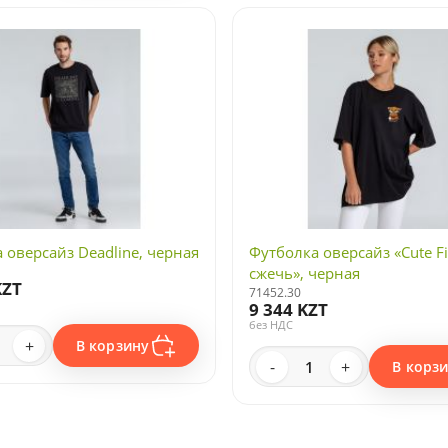
 оверсайз Deadline, черная
Футболка оверсайз «Cute Fi
сжечь», черная
KZT
71452.30
9 344 KZT
без НДС
+
В корзину
-
+
В корз