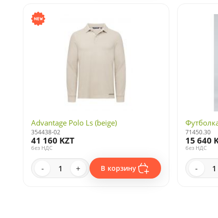
Advantage Polo Ls (beige)
Футболка
354438-02
71450.30
41 160 KZT
15 640 
без НДС
без НДС
-
+
-
В корзину