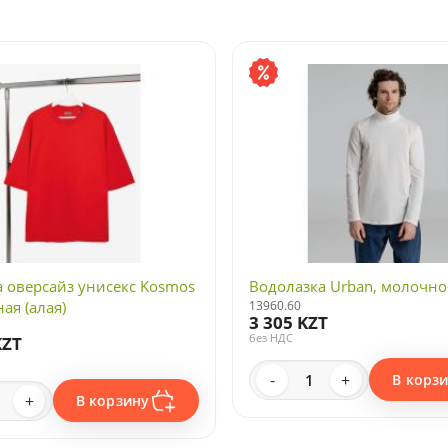
 оверсайз унисекс Kosmos
Водолазка Urban, молочно
ная (алая)
13960.60
3 305 KZT
без НДС
KZT
-
+
В корз
+
В корзину