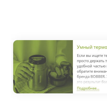
Умный термос
Если вы ищете т
просто держать т
удобной частью
обратите внимани
бренда BOBBER. 
это результат бо
разработки кома
Подробнее...
отмеченный пре
Dot Awards за л
продуманный диз