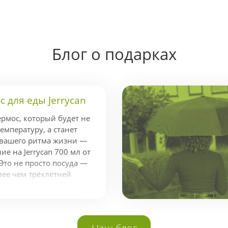
Блог о подарках
 для еды Jerrycan
ермос, который будет не
емпературу, а станет
 вашего ритма жизни —
е на Jerrycan 700 мл от
Это не просто посуда —
лее чем трёхлетней
ндой экспертов,
стижной наградой Red
аконичный и
айн. Держит тепло до 14
Наш блог