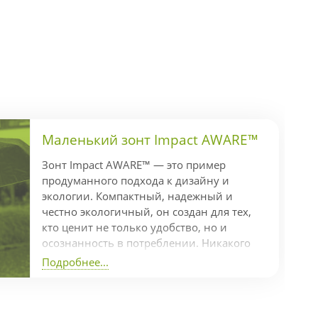
Маленький зонт Impact AWARE™
Зонт Impact AWARE™ — это пример
продуманного подхода к дизайну и
экологии. Компактный, надежный и
честно экологичный, он создан для тех,
кто ценит не только удобство, но и
осознанность в потреблении. Никакого
гринвошинга — только реальные
Подробнее...
действия Коллекция Impact включает
индикатор AWARE™, который
подтверждает использование