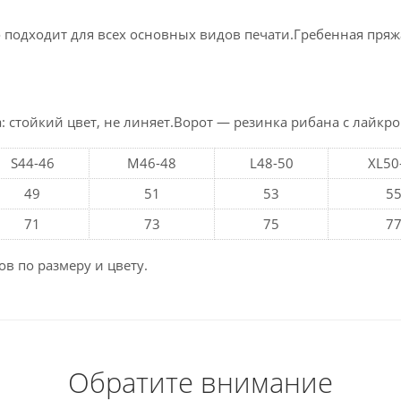
 подходит для всех основных видов печати.Гребенная пряжа
стойкий цвет, не линяет.Ворот — резинка рибана с лайкрой:
S44-46
M46-48
L48-50
XL50
49
51
53
5
71
73
75
7
в по размеру и цвету.
Обратите внимание