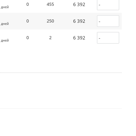
6 392
0
455
 дней
6 392
0
250
 дней
6 392
0
2
 дней