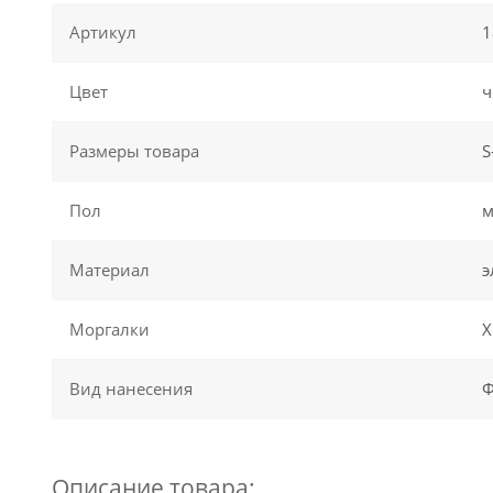
Артикул
1
Цвет
ч
Размеры товара
S
Пол
м
Материал
э
Моргалки
Х
Вид нанесения
Ф
Описание товара: