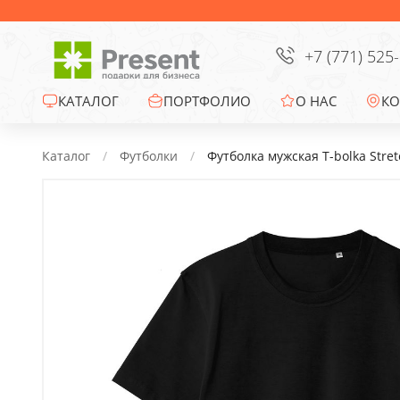
Сумки
Офисные сувениры
+7 (771) 525
Зонты
КАТАЛОГ
ПОРТФОЛИО
О НАС
КО
Промо-сувениры
Каталог
Футболки
Футболка мужская T-bolka Stret
Электроника
Ежедневники
Новогодние подарки
Сувениры к
праздникам