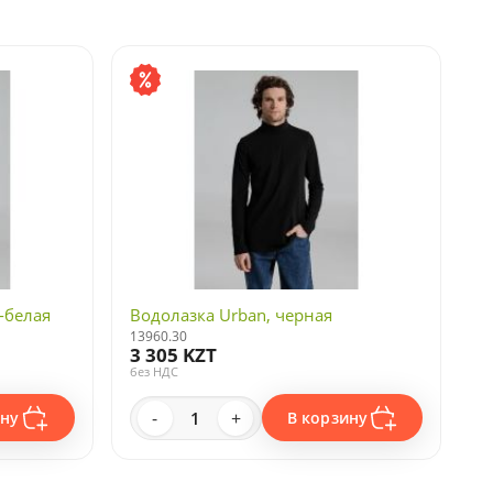
-белая
Водолазка Urban, черная
13960.30
3 305 KZT
без НДС
-
+
ину
В корзину