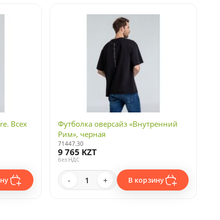
re. Всех
Футболка оверсайз «Внутренний
Рим», черная
71447.30
9 765 KZT
без НДС
-
+
ину
В корзину