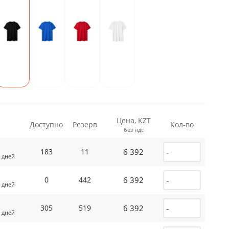
Цена, KZT
Доступно
Резерв
Кол-во
без ндс
6 392
183
11
 дней
6 392
0
442
 дней
6 392
305
519
 дней