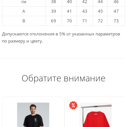
см
38
40
42
44
46
A
39
41
43
45
47
B
69
70
71
72
73
Допускаются отклонения в 5% от указанных параметров
по размеру и цвету.
Обратите внимание