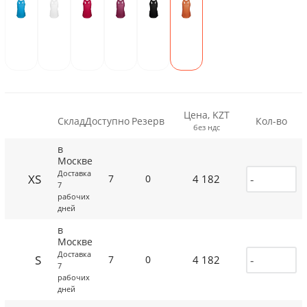
Цена, KZT
Склад
Доступно
Резерв
Кол-во
без ндс
в
Москве
Доставка
XS
4 182
7
0
7
рабочих
дней
в
Москве
Доставка
S
4 182
7
0
7
рабочих
дней