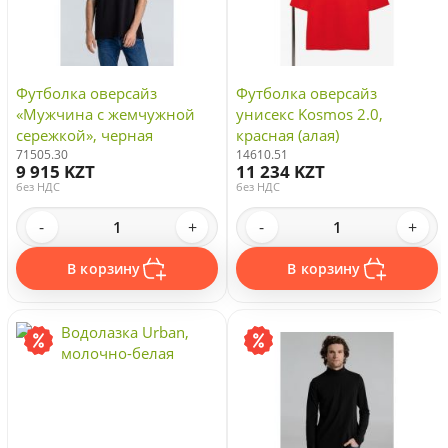
Футболка оверсайз
Футболка оверсайз
«Мужчина с жемчужной
унисекс Kosmos 2.0,
сережкой», черная
красная (алая)
71505.30
14610.51
9 915 KZT
11 234 KZT
без НДС
без НДС
-
+
-
+
В корзину
В корзину