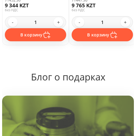
9 344 KZT
9 765 KZT
без НДС
без НДС
-
+
-
+
В корзину
В корзину
Блог о подарках