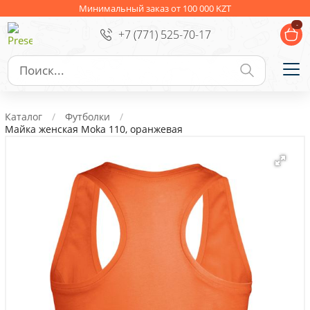
Ежедневники
Новогодние подарки
Минимальный заказ от 100 000 KZT
-
+7 (771) 525-70-17
Сувениры к праздникам
Упаковка
Подарочные наборы
Личные аксессуары
Каталог
Футболки
Деловые подарки
Майка женская Moka 110, оранжевая
Съедобные подарки с логотипом