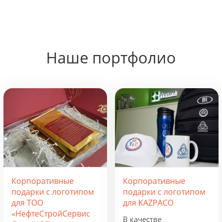
Наше портфолио
Корпоративные
Корпоративные
подарки с логотипом
подарки с логотипом
для ТОО
для KAZPACO
«НефтеСтройСервис
В качестве