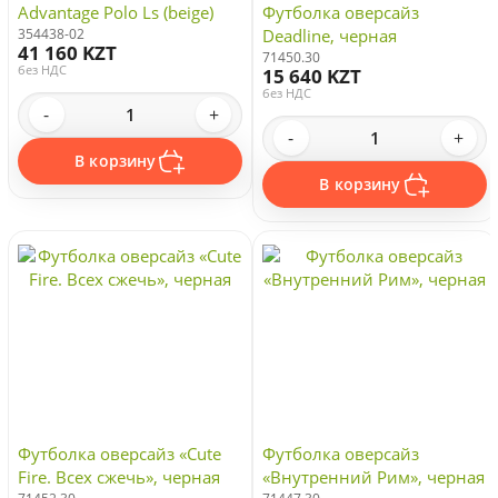
Advantage Polo Ls (beige)
Футболка оверсайз
354438-02
Deadline, черная
41 160 KZT
71450.30
без НДС
15 640 KZT
без НДС
-
+
-
+
В корзину
В корзину
Футболка оверсайз «Cute
Футболка оверсайз
Fire. Всех сжечь», черная
«Внутренний Рим», черная
71452.30
71447.30