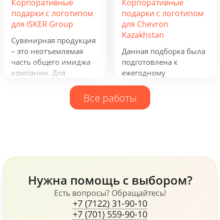
Корпоративные
Корпоративные
Вдыхать ягодный
сферу деятельности
подарки с логотипом
подарки с логотипом
аромат чая и ощущать
группы компаний и
для ISKER Group
для Chevron
кислинку варенья на
будут полезны всем,
Kazakhstan
языке. Остановись,
кто ведет активную
Сувенирная продукция
мгновение! В
бизнес-деятельность.
– это неотъемлемая
Данная подборка была
предпраздничной
часть общего имиджа
подготовлена к
городской суете
компании. Для
ежегодному
моменты покоя
компании ISKER Group
обновлению промо
становятся еще ценнее!
нами были
продукции для
Все работы
разработаны
сотрудников
фирменный
компании. Рюкзаки
ежедневник, кружка и
таких фирм как
блокнот и многое
Samsonite и Wenger,
другое.
флисовая куртка James
Harvest, ручки Senator и
Prodir и многое другое,
Нужна помощь с выбором?
все это говорит о том,
что компания, не
Есть вопросы? Обращайтесь!
+7 (7122) 31-90-10
жалеет средств для
+7 (701) 559-90-10
своих сотрудников.