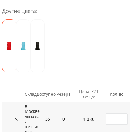
Другие цвета:
Цена, KZT
Склад
Доступно
Резерв
Кол-во
без ндс
в
Москве
Доставка
S
4 080
35
0
7
рабочих
дней