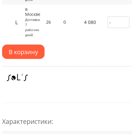
в
Москве
Доставка
L
4 080
26
0
7
рабочих
дней
В корзину
Характеристики: