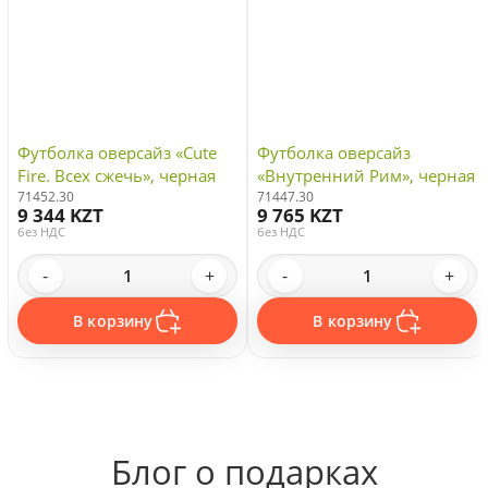
Футболка оверсайз «Cute
Футболка оверсайз
Fire. Всех сжечь», черная
«Внутренний Рим», черная
71452.30
71447.30
9 344 KZT
9 765 KZT
без НДС
без НДС
-
+
-
+
В корзину
В корзину
Блог о подарках