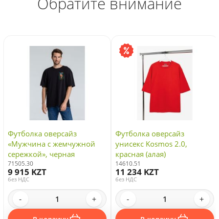
Обратите внимание
Футболка оверсайз
Футболка оверсайз
«Мужчина с жемчужной
унисекс Kosmos 2.0,
сережкой», черная
красная (алая)
71505.30
14610.51
9 915 KZT
11 234 KZT
без НДС
без НДС
-
+
-
+