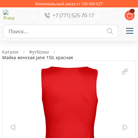
Ежедневники
Новогодние подарки
Минимальный заказ от 100 000 KZT
-
+7 (771) 525-70-17
Сувениры к праздникам
Упаковка
Подарочные наборы
Личные аксессуары
Каталог
Футболки
Деловые подарки
Майка женская Jane 150, красная
Съедобные подарки с логотипом