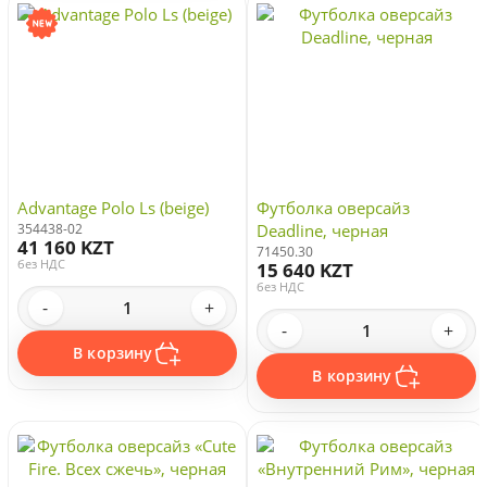
Advantage Polo Ls (beige)
Футболка оверсайз
354438-02
Deadline, черная
41 160 KZT
71450.30
без НДС
15 640 KZT
без НДС
-
+
-
+
В корзину
В корзину