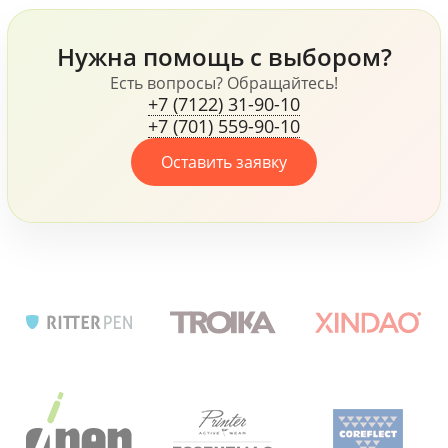
Harvest, ручки Senator и
Prodir и многое другое,
Нужна помощь с выбором?
все это говорит о том,
что компания, не
Есть вопросы? Обращайтесь!
+7 (7122) 31-90-10
жалеет средств для
+7 (701) 559-90-10
своих сотрудников.
Оставить заявку