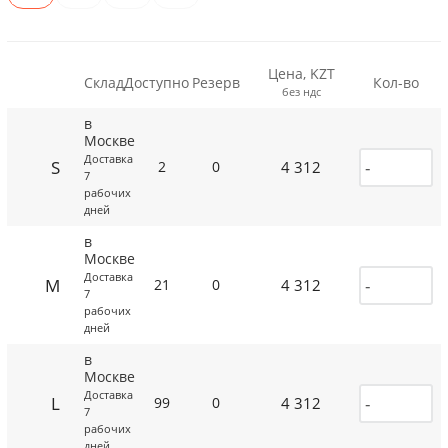
Цена, KZT
Склад
Доступно
Резерв
Кол-во
без ндс
в
Москве
Доставка
S
4 312
2
0
7
рабочих
дней
в
Москве
Доставка
M
4 312
21
0
7
рабочих
дней
в
Москве
Доставка
L
4 312
99
0
7
рабочих
дней