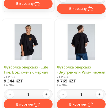
В корзину
В корзину
Футболка оверсайз «Cute
Футболка оверсайз
Fire. Всех сжечь», черная
«Внутренний Рим», черная
71452.30
71447.30
9 344 KZT
9 765 KZT
без НДС
без НДС
-
+
-
+
В корзину
В корзину