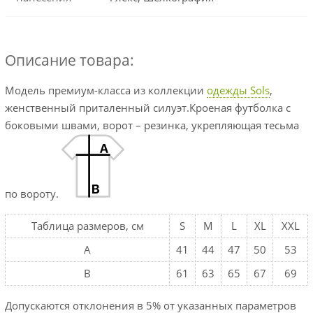
Описание товара:
Модель премиум-класса из коллекции
одежды Sols
,
женственный приталенный силуэт.Кроеная футболка с
боковыми швами, ворот – резинка, укрепляющая тесьма
по вороту.
Таблица размеров, см
S
M
L
XL
XXL
A
41
44
47
50
53
B
61
63
65
67
69
Допускаются отклонения в 5% от указанных параметров