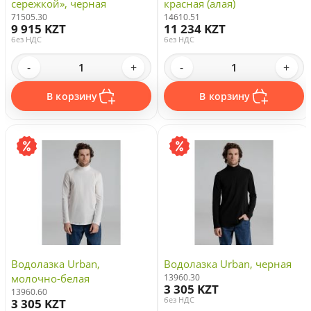
сережкой», черная
красная (алая)
71505.30
14610.51
9 915 KZT
11 234 KZT
без НДС
без НДС
-
+
-
+
В корзину
В корзину
Водолазка Urban,
Водолазка Urban, черная
молочно-белая
13960.30
3 305 KZT
13960.60
без НДС
3 305 KZT