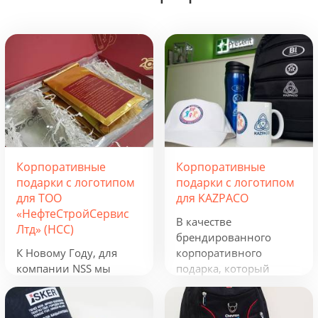
Корпоративные
Корпоративные
подарки с логотипом
подарки с логотипом
для ТОО
для KAZPACO
«НефтеСтройСервис
В качестве
Лтд» (НСС)
брендированного
К Новому Году, для
корпоративного
компании NSS мы
подарка, который
разработали
можно использовать в
креативную подборку
течение всего года, мы
из наборов «Кофеист»,
предложили набор из