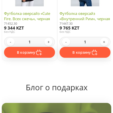
Футболка оверсайз «Cute
Футболка оверсайз
Fire. Всех сжечь», черная
«Внутренний Рим», черная
71452.30
71447.30
9 344 KZT
9 765 KZT
без НДС
без НДС
-
+
-
+
В корзину
В корзину
Блог о подарках