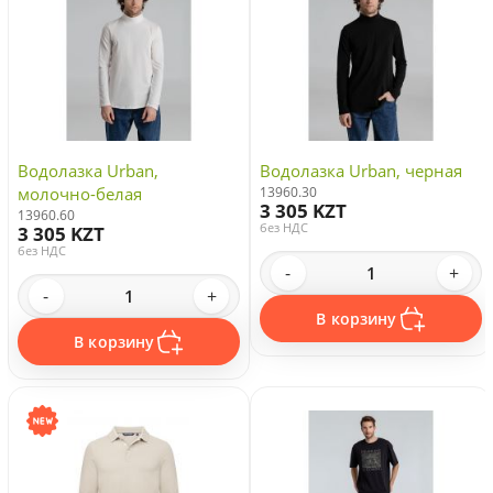
Водолазка Urban,
Водолазка Urban, черная
молочно-белая
13960.30
3 305 KZT
13960.60
без НДС
3 305 KZT
без НДС
-
+
-
+
В корзину
В корзину