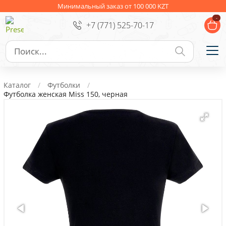
Ежедневники
Новогодние подарки
Минимальный заказ от 100 000 KZT
-
+7 (771) 525-70-17
Сувениры к праздникам
Упаковка
Подарочные наборы
Личные аксессуары
Каталог
Футболки
Деловые подарки
Футболка женская Miss 150, черная
Съедобные подарки с логотипом