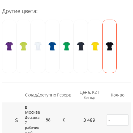
Другие цвета:
Цена, KZT
Склад
Доступно
Резерв
Кол-во
без ндс
в
Москве
Доставка
S
3 489
88
0
7
рабочих
дней