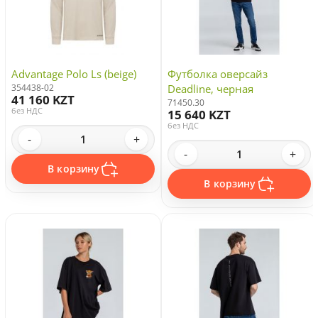
Advantage Polo Ls (beige)
Футболка оверсайз
354438-02
Deadline, черная
41 160 KZT
71450.30
без НДС
15 640 KZT
без НДС
-
+
-
+
В корзину
В корзину