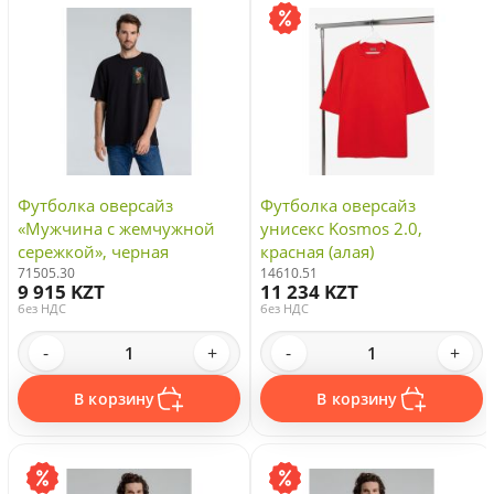
Футболка оверсайз
Футболка оверсайз
«Мужчина с жемчужной
унисекс Kosmos 2.0,
сережкой», черная
красная (алая)
71505.30
14610.51
9 915 KZT
11 234 KZT
без НДС
без НДС
-
+
-
+
В корзину
В корзину