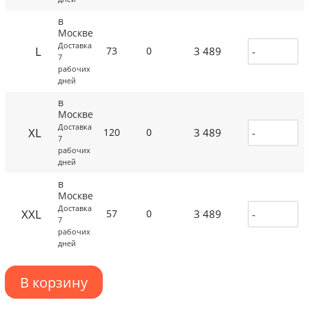
в
Москве
Доставка
L
3 489
73
0
7
рабочих
дней
в
Москве
Доставка
XL
3 489
120
0
7
рабочих
дней
в
Москве
Доставка
XXL
3 489
57
0
7
рабочих
дней
В корзину