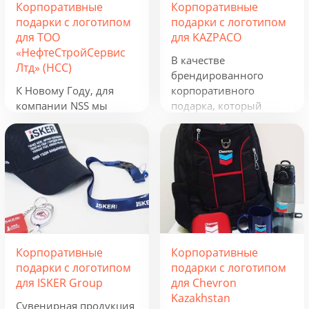
Корпоративные
Корпоративные
подарки с логотипом
подарки с логотипом
для ТОО
для KAZPACO
«НефтеСтройСервис
В качестве
Лтд» (НСС)
брендированного
К Новому Году, для
корпоративного
компании NSS мы
подарка, который
разработали
можно использовать в
креативную подборку
течение всего года, мы
из наборов «Кофеист»,
предложили набор из
«Christmas Sky» и
рюкзака, фонарика,
«Adora». Вглядываться
термокружки и
в черное, как смоль,
беспроводного
зимнее небо и
зарядного устройства.
подмигивать в ответ
Эти сувениры с
серебристым звездам.
логотипом отражают
Корпоративные
Корпоративные
Вдыхать ягодный
сферу деятельности
подарки с логотипом
подарки с логотипом
аромат чая и ощущать
группы компаний и
для ISKER Group
для Chevron
кислинку варенья на
будут полезны всем,
Kazakhstan
языке. Остановись,
кто ведет активную
Сувенирная продукция