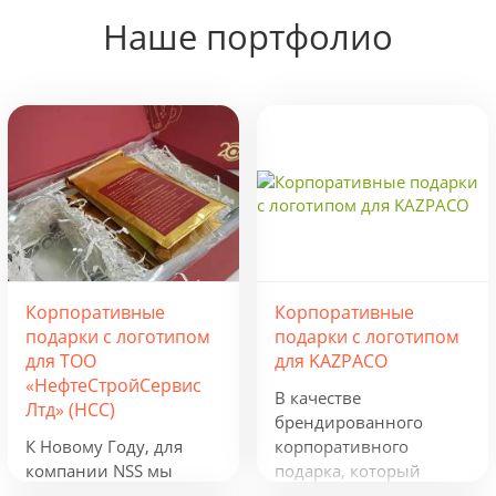
Наше портфолио
Корпоративные
Корпоративные
подарки с логотипом
подарки с логотипом
для ТОО
для KAZPACO
«НефтеСтройСервис
В качестве
Лтд» (НСС)
брендированного
К Новому Году, для
корпоративного
компании NSS мы
подарка, который
разработали
можно использовать в