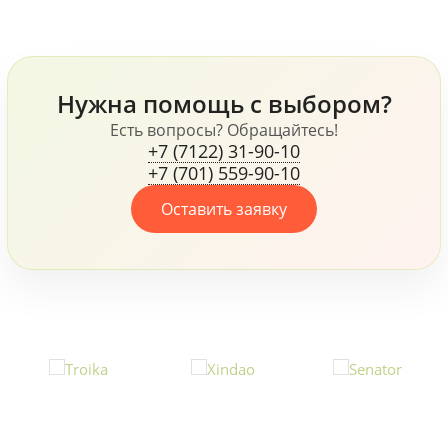
блокнот и многое
Samsonite и Wenger,
другое.
флисовая куртка James
Harvest, ручки Senator и
Prodir и многое другое,
Нужна помощь с выбором?
все это говорит о том,
что компания, не
Есть вопросы? Обращайтесь!
+7 (7122) 31-90-10
жалеет средств для
+7 (701) 559-90-10
своих сотрудников.
Оставить заявку