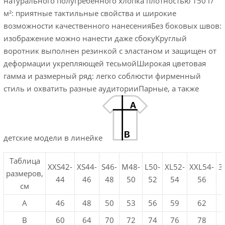
натурального полугребенного хлопка плотностью 150 г/
м²: приятные тактильные свойства и широкие
возможности качественного нанесенияБез боковых швов:
изображение можно нанести даже сбокуКруглый
воротник выполнен резинкой с эластаном и защищен от
деформации укрепляющей тесьмойШирокая цветовая
гамма и размерный ряд: легко соблюсти фирменный
стиль и охватить разные аудиторииПарные, а также
детские модели в линейке
Таблица
XXS42-
XS44-
S46-
M48-
L50-
XL52-
XXL54-
3
размеров,
44
46
48
50
52
54
56
см
A
46
48
50
53
56
59
62
B
60
64
70
72
74
76
78