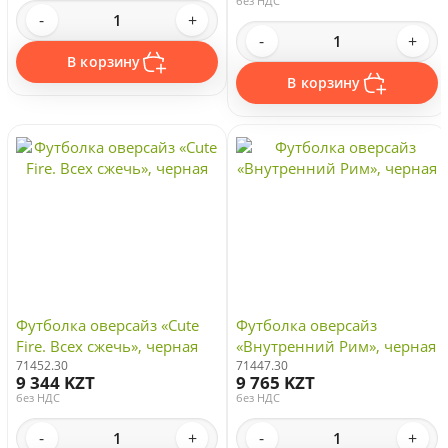
без НДС
-
+
-
+
В корзину
В корзину
Футболка оверсайз «Cute
Футболка оверсайз
Fire. Всех сжечь», черная
«Внутренний Рим», черная
71452.30
71447.30
9 344 KZT
9 765 KZT
без НДС
без НДС
-
+
-
+