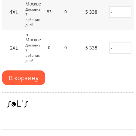
Москве
Доставка
4XL
5 338
83
0
7
рабочих
дней
в
Москве
Доставка
5XL
5 338
0
0
7
рабочих
дней
В корзину