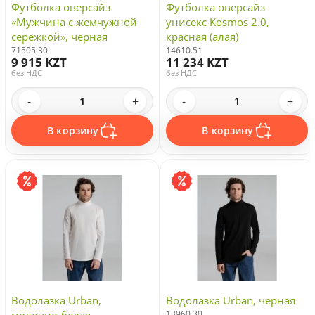
Футболка оверсайз
Футболка оверсайз
«Мужчина с жемчужной
унисекс Kosmos 2.0,
сережкой», черная
красная (алая)
71505.30
14610.51
9 915 KZT
11 234 KZT
без НДС
без НДС
-
+
-
+
В корзину
В корзину
Водолазка Urban,
Водолазка Urban, черная
13960.30