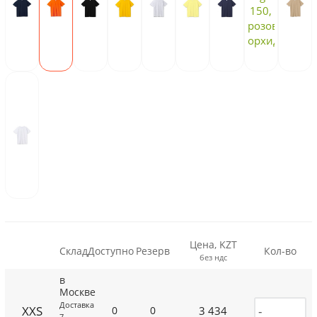
Цена, KZT
Склад
Доступно
Резерв
Кол-во
без ндс
в
Москве
Доставка
XXS
3 434
0
0
7