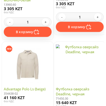
молочно-белая
3 305 KZT
13960.60
без НДС
3 305 KZT
без НДС
-
+
-
+
В корзину
В корзину
Advantage Polo Ls (beige)
Футболка оверсайз
354438-02
Deadline, черная
41 160 KZT
71450.30
без НДС
15 640 KZT