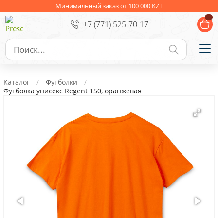
Ежедневники
Новогодние подарки
Минимальный заказ от 100 000 KZT
-
+7 (771) 525-70-17
Сувениры к праздникам
Упаковка
Подарочные наборы
Личные аксессуары
Каталог
Футболки
Деловые подарки
Футболка унисекс Regent 150, оранжевая
Съедобные подарки с логотипом