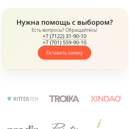
другое.
флисовая куртка James
Harvest, ручки Senator и
Prodir и многое другое,
Нужна помощь с выбором?
все это говорит о том,
что компания, не
Есть вопросы? Обращайтесь!
+7 (7122) 31-90-10
жалеет средств для
+7 (701) 559-90-10
своих сотрудников.
Оставить заявку