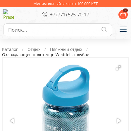
Ежедневники
Новогодние подарки
Минимальный заказ от 100 000 KZT
-
+7 (771) 525-70-17
Сувениры к праздникам
Упаковка
Подарочные наборы
Личные аксессуары
Каталог
Отдых
Пляжный отдых
Деловые подарки
Охлаждающее полотенце Weddell, голубое
Съедобные подарки с логотипом