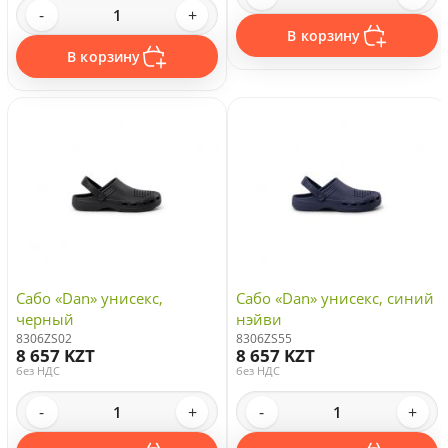
-
+
В корзину
В корзину
Сабо «Dan» унисекс,
Сабо «Dan» унисекс, синий
черный
нэйви
8306ZS02
8306ZS55
8 657 KZT
8 657 KZT
без НДС
без НДС
-
+
-
+