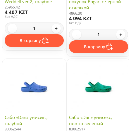
Weddell ver.2, голубое
покупок Bagari с черной
25965.42
отделкой
4 407 KZT
4866.30
без НДС
4 094 KZT
без НДС
-
+
-
+
В корзину
В корзину
Сабо «Dan» унисекс,
Сабо «Dan» унисекс,
голубой
нежно-зеленый
8306ZS44
8306ZS17