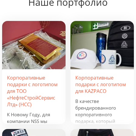
Наше портфолио
Корпоративные
Корпоративные
подарки с логотипом
подарки с логотипом
для ТОО
для KAZPACO
«НефтеСтройСервис
В качестве
Лтд» (НСС)
брендированного
К Новому Году, для
корпоративного
компании NSS мы
подарка, который
разработали
можно использовать в
креативную подборку
течение всего года, мы