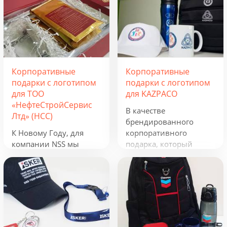
Корпоративные
Корпоративные
подарки с логотипом
подарки с логотипом
для ТОО
для KAZPACO
«НефтеСтройСервис
В качестве
Лтд» (НСС)
брендированного
К Новому Году, для
корпоративного
компании NSS мы
подарка, который
разработали
можно использовать в
креативную подборку
течение всего года, мы
из наборов «Кофеист»,
предложили набор из
«Christmas Sky» и
рюкзака, фонарика,
«Adora». Вглядываться
термокружки и
в черное, как смоль,
беспроводного
зимнее небо и
зарядного устройства.