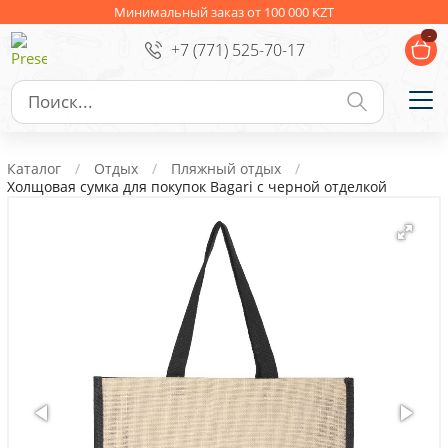
Ежедневники
Новогодние подарки
Минимальный заказ от 100 000 KZT
-
+7 (771) 525-70-17
Сувениры к праздникам
Упаковка
Подарочные наборы
Личные аксессуары
Каталог
Отдых
Пляжный отдых
Деловые подарки
Холщовая сумка для покупок Bagari с черной отделкой
Съедобные подарки с логотипом