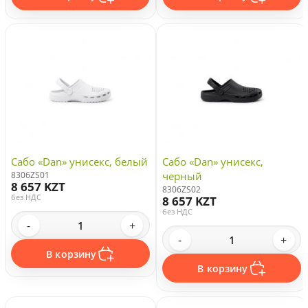
Сабо «Dan» унисекс, белый
Сабо «Dan» унисекс,
8306ZS01
черный
8 657 KZT
8306ZS02
без НДС
8 657 KZT
без НДС
-
+
-
+
В корзину
В корзину