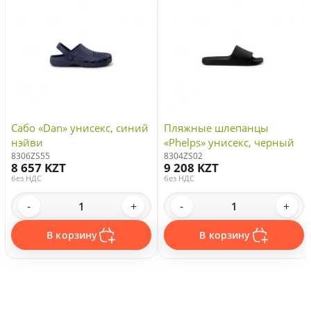
Сабо «Dan» унисекс, синий
Пляжные шлепанцы
нэйви
«Phelps» унисекс, черный
8306ZS55
8304ZS02
8 657 KZT
9 208 KZT
без НДС
без НДС
-
+
-
+
В корзину
В корзину