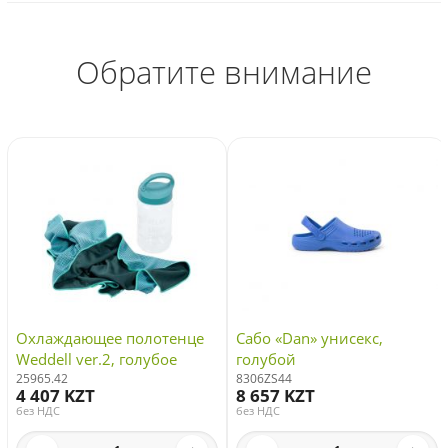
Обратите внимание
Охлаждающее полотенце
Сабо «Dan» унисекс,
Weddell ver.2, голубое
голубой
25965.42
8306ZS44
4 407 KZT
8 657 KZT
без НДС
без НДС