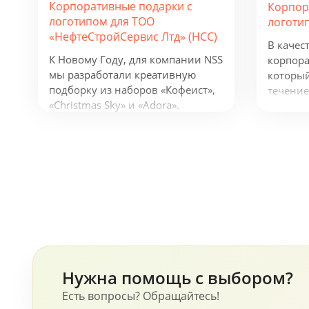
Корпоративные подарки с
Корпор
логотипом для ТОО
логоти
«НефтеСтройСервис Лтд» (НСС)
В качес
К Новому Году, для компании NSS
корпора
мы разработали креативную
который
подборку из наборов «Кофеист»,
течение
«Christmas Sky» и «Adora».
предлож
Вглядываться в черное, как
фонарик
смоль, зимнее небо и
беспров
подмигивать в ответ
устройс
серебристым звездам. Вдыхать
логотип
ягодный аромат чая и ощущать
деятель
кислинку варенья на языке.
будут п
Остановись, мгновение! В
активну
предпраздничной городской
суете моменты покоя становятся
еще ценнее!
Нужна помощь с выбором?
Есть вопросы? Обращайтесь!