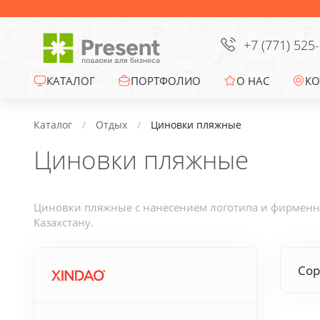
Сумки
Офисные сувениры
+7 (771) 525
Зонты
КАТАЛОГ
ПОРТФОЛИО
О НАС
КО
Промо-сувениры
Каталог
Отдых
Циновки пляжные
Циновки пляжные
Электроника
Ежедневники
Циновки пляжные с нанесением логотипа и фирменно
Казахстану.
Новогодние подарки
Сор
Сувениры к
праздникам