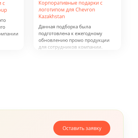
Корпоративные подарки с
 с
логотипом для Chevron
oup
Kazakhstan
это
Данная подборка была
его
подготовлена к ежегодному
омпании
обновлению промо продукции
для сотрудников компании.
Рюкзаки таких фирм как
окнот и
Samsonite и Wenger, флисовая
куртка James Harvest, ручки
Senator и Prodir и многое другое,
все это говорит о том, что
компания, не жалеет средств для
своих сотрудников.
Оставить заявку