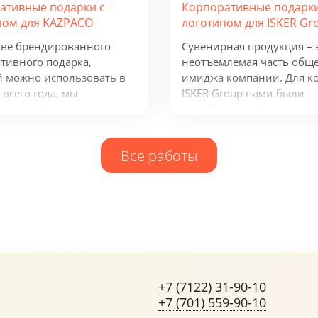
ативные подарки с
Корпоративные подарки
пом для KAZPACO
логотипом для ISKER Gr
тве брендированного
Сувенирная продукция – 
тивного подарка,
неотъемлемая часть общ
 можно использовать в
имиджа компании. Для к
 всего года, мы
ISKER Group нами были
или набор из рюкзака,
разработаны фирменный
а, термокружки и
ежедневник, кружка и бл
одного зарядного
многое другое.
Все работы
тва. Эти сувениры с
ом отражают сферу
ности группы компаний и
олезны всем, кто ведет
ю бизнес-деятельность.
+7 (7122) 31-90-10
+7 (701) 559-90-10