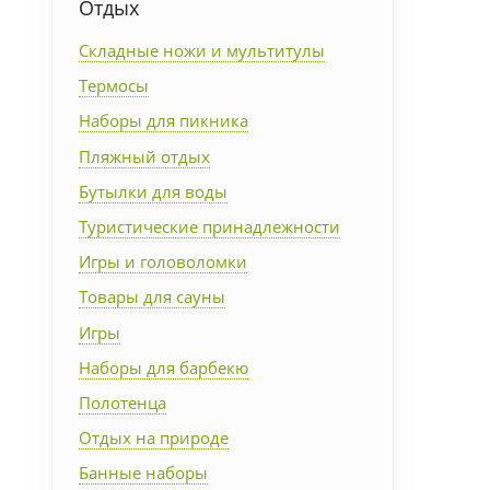
Отдых
Упаковка
Складные ножи и мультитулы
Термосы
Подарочные наборы
Наборы для пикника
Личные аксессуары
Пляжный отдых
Бутылки для воды
Деловые подарки
Туристические принадлежности
Игры и головоломки
Съедобные подарки с
логотипом
Товары для сауны
Игры
Наборы для барбекю
Полотенца
Отдых на природе
Банные наборы