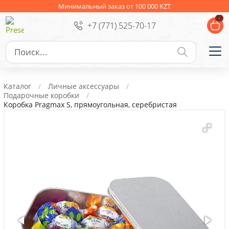
Ежедневники
Новогодние подарки
Минимальный заказ от 100 000 KZT
-
+7 (771) 525-70-17
Сувениры к праздникам
Упаковка
Подарочные наборы
Личные аксессуары
Каталог
Личные аксессуары
Деловые подарки
Подарочные коробки
Коробка Pragmax S, прямоугольная, серебристая
Съедобные подарки с логотипом