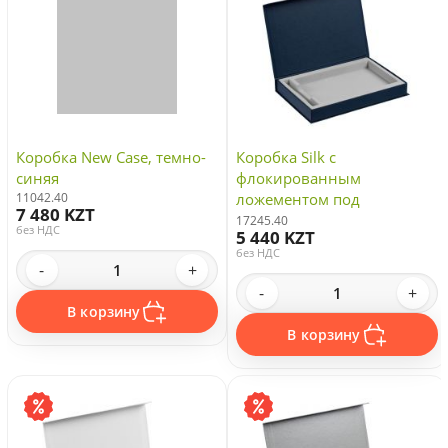
Коробка New Case, темно-
Коробка Silk с
синяя
флокированным
11042.40
ложементом под
7 480 KZT
ежедневник и ручку, ver. 2,
17245.40
без НДС
5 440 KZT
темно-синяя
без НДС
-
+
-
+
В корзину
В корзину