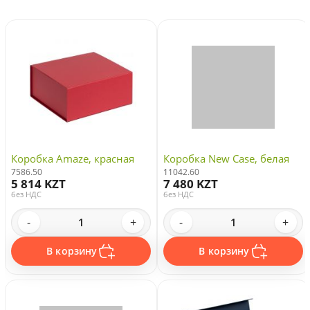
Коробка Amaze, красная
Коробка New Case, белая
7586.50
11042.60
5 814 KZT
7 480 KZT
без НДС
без НДС
-
+
-
+
В корзину
В корзину