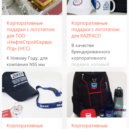
Корпоративные
Корпоративные
подарки с логотипом
подарки с логотипом
для ТОО
для KAZPACO
«НефтеСтройСервис
В качестве
Лтд» (НСС)
брендированного
К Новому Году, для
корпоративного
компании NSS мы
подарка, который
разработали
можно использовать в
креативную подборку
течение всего года, мы
из наборов «Кофеист»,
предложили набор из
«Christmas Sky» и
рюкзака, фонарика,
«Adora». Вглядываться
термокружки и
в черное, как смоль,
беспроводного
зимнее небо и
зарядного устройства.
подмигивать в ответ
Эти сувениры с
серебристым звездам.
логотипом отражают
Корпоративные
Корпоративные
Вдыхать ягодный
сферу деятельности