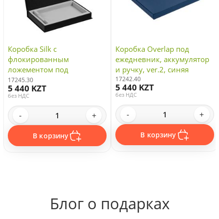
Коробка Silk с
Коробка Overlap под
флокированным
ежедневник, аккумулятор
ложементом под
и ручку, ver.2, синяя
ежедневник и ручку, ver. 2,
17242.40
17245.30
5 440 KZT
5 440 KZT
черная
без НДС
без НДС
-
+
-
+
В корзину
В корзину
Блог о подарках