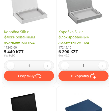
Коробка Silk с
Коробка Silk с
флокированным
флокированным
ложементом под
ложементом под
ежедневник и ручку, ver. 2,
ежедневник и ручку, ver. 2,
17245.60
17245.10
5 440 KZT
6 290 KZT
белая
серая
без НДС
без НДС
-
+
-
+
В корзину
В корзину