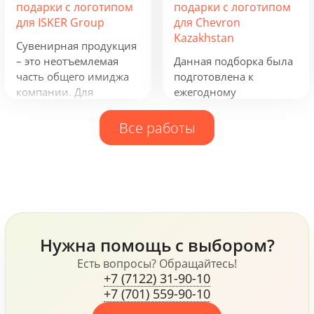
подарки с логотипом
подарки с логотипом
аромат чая и ощущать
группы компаний и
для ISKER Group
для Chevron
кислинку варенья на
будут полезны всем,
Kazakhstan
языке. Остановись,
кто ведет активную
Сувенирная продукция
мгновение! В
бизнес-деятельность.
– это неотъемлемая
Данная подборка была
предпраздничной
часть общего имиджа
подготовлена к
городской суете
компании. Для
ежегодному
моменты покоя
компании ISKER Group
обновлению промо
становятся еще ценнее!
нами были
продукции для
Все работы
разработаны
сотрудников
фирменный
компании. Рюкзаки
ежедневник, кружка и
таких фирм как
блокнот и многое
Samsonite и Wenger,
другое.
флисовая куртка James
Harvest, ручки Senator и
Prodir и многое другое,
Нужна помощь с выбором?
все это говорит о том,
что компания, не
Есть вопросы? Обращайтесь!
+7 (7122) 31-90-10
жалеет средств для
+7 (701) 559-90-10
своих сотрудников.