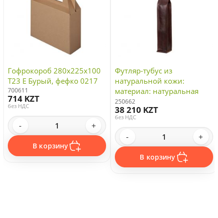
Гофрокороб 280х225х100
Футляр-тубус из
Т23 E Бурый, фефко 0217
натуральной кожи:
700611
материал: натуральная
714 KZT
кожа КРС, цвет
250662
без НДС
38 210 KZT
коричневый
без НДС
-
+
-
+
В корзину
В корзину