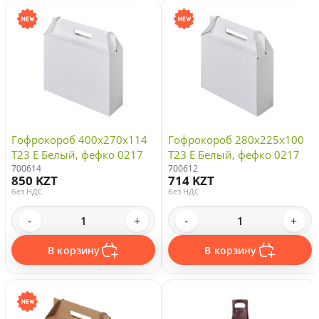
Гофрокороб 400х270х114
Гофрокороб 280х225х100
Т23 E Белый, фефко 0217
Т23 E Белый, фефко 0217
700614
700612
850 KZT
714 KZT
без НДС
без НДС
-
+
-
+
В корзину
В корзину