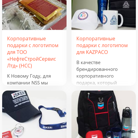
Корпоративные
Корпоративные
подарки с логотипом
подарки с логотипом
для ТОО
для KAZPACO
«НефтеСтройСервис
В качестве
Лтд» (НСС)
брендированного
К Новому Году, для
корпоративного
компании NSS мы
подарка, который
разработали
можно использовать в
креативную подборку
течение всего года, мы
из наборов «Кофеист»,
предложили набор из
«Christmas Sky» и
рюкзака, фонарика,
«Adora». Вглядываться
термокружки и
в черное, как смоль,
беспроводного
зимнее небо и
зарядного устройства.
подмигивать в ответ
Эти сувениры с