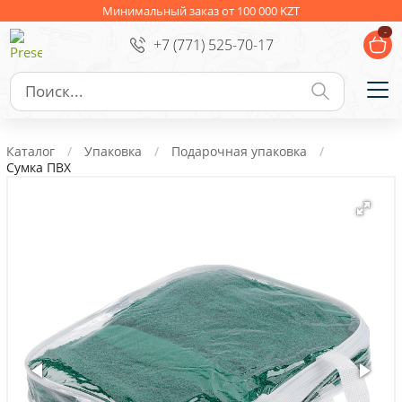
Ежедневники
Новогодние подарки
Минимальный заказ от 100 000 KZT
-
+7 (771) 525-70-17
Сувениры к праздникам
Упаковка
Подарочные наборы
Личные аксессуары
Каталог
Упаковка
Подарочная упаковка
Деловые подарки
Сумка ПВХ
Съедобные подарки с логотипом