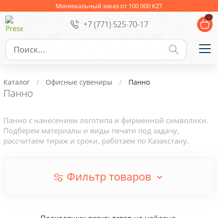
Ежедневники
Новогодние подарки
Минимальный заказ от 100 000 KZT
-
+7 (771) 525-70-17
Сувениры к праздникам
Упаковка
Подарочные наборы
Личные аксессуары
Каталог
Офисные сувениры
Панно
Деловые подарки
Панно
Съедобные подарки с логотипом
Панно с нанесением логотипа и фирменной символики.
Подберем материалы и виды печати под задачу,
рассчитаем тираж и сроки, работаем по Казахстану.
Фильтр товаров