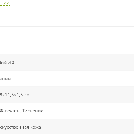
ссии
665.40
иний
8х11,5х1,5 см
Ф-печать, Тиснение
скусственная кожа