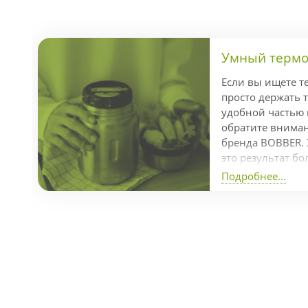
Умный термос
Если вы ищете т
просто держать т
удобной частью
обратите внимани
бренда BOBBER. 
это результат бо
разработки кома
Подробнее...
отмеченный пре
Dot Awards за л
продуманный диз
часов, холод — д
справляется с з
температуры бла
изоляции и проч
нержавеющей стал