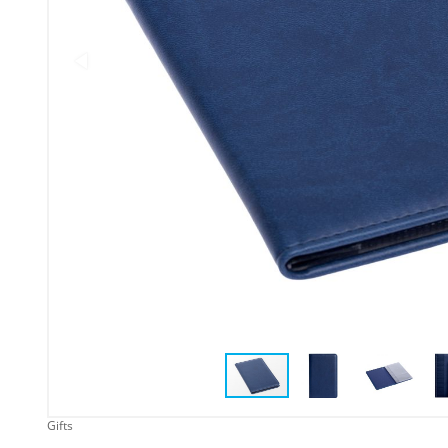
Упаковка
Подарочные наборы
Личные аксессуары
Деловые подарки
Съедобные подарки с
логотипом
Gifts