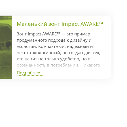
Маленький зонт Impact AWARE™
Зонт Impact AWARE™ — это пример
продуманного подхода к дизайну и
экологии. Компактный, надежный и
честно экологичный, он создан для тех,
кто ценит не только удобство, но и
осознанность в потреблении. Никакого
гринвошинга — только реальные
Подробнее...
действия Коллекция Impact включает
индикатор AWARE™, который
подтверждает использование
переработанных материалов и
отслеживает экономию ресурсов в
производстве. В частности, на
изготовление одного зонта пошло 7,7
переработанных пластиковых бутылок