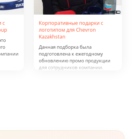
Корпоративные подарки с
 с
логотипом для Chevron
oup
Kazakhstan
это
Данная подборка была
его
подготовлена к ежегодному
омпании
обновлению промо продукции
для сотрудников компании.
Рюкзаки таких фирм как
окнот и
Samsonite и Wenger, флисовая
куртка James Harvest, ручки
Senator и Prodir и многое другое,
все это говорит о том, что
компания, не жалеет средств для
своих сотрудников.