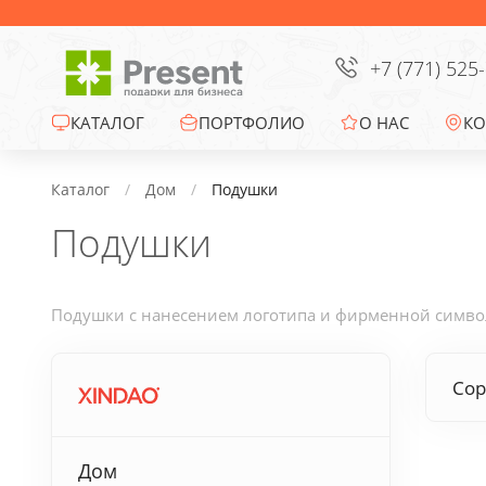
Сумки
Офисные сувениры
+7 (771) 525
Зонты
КАТАЛОГ
ПОРТФОЛИО
О НАС
КО
Промо-сувениры
Каталог
Дом
Подушки
Подушки
Электроника
Ежедневники
Подушки с нанесением логотипа и фирменной символи
Новогодние подарки
Сор
Сувениры к
праздникам
Дом