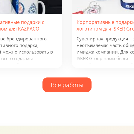
ативные подарки с
Корпоративные подарки
пом для KAZPACO
логотипом для ISKER Gr
тве брендированного
Сувенирная продукция – 
тивного подарка,
неотъемлемая часть общ
 можно использовать в
имиджа компании. Для к
 всего года, мы
ISKER Group нами были
или набор из рюкзака,
разработаны фирменный
а, термокружки и
ежедневник, кружка и бл
одного зарядного
многое другое.
Все работы
тва. Эти сувениры с
ом отражают сферу
ности группы компаний и
олезны всем, кто ведет
ю бизнес-деятельность.