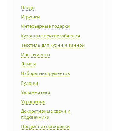
Упаковка
Пледы
Игрушки
Подарочные наборы
Интерьерные подарки
Кухонные приспособления
Личные аксессуары
Текстиль для кухни и ванной
Инструменты
Деловые подарки
Лампы
Съедобные подарки с
Наборы инструментов
логотипом
Рулетки
Увлажнители
Украшения
Декоративные свечи и
подсвечники
Предметы сервировки