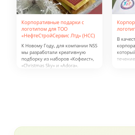
Корпоративные подарки с
Корпор
логотипом для ТОО
логоти
«НефтеСтройСервис Лтд» (НСС)
В качес
К Новому Году, для компании NSS
корпора
мы разработали креативную
который
подборку из наборов «Кофеист»,
течение
«Christmas Sky» и «Adora».
предлож
Вглядываться в черное, как
фонарик
смоль, зимнее небо и
беспров
подмигивать в ответ
устройс
серебристым звездам. Вдыхать
логотип
ягодный аромат чая и ощущать
деятель
кислинку варенья на языке.
будут п
Остановись, мгновение! В
активну
предпраздничной городской
суете моменты покоя становятся
еще ценнее!