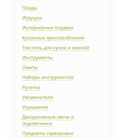
Упаковка
Пледы
Игрушки
Подарочные наборы
Интерьерные подарки
Кухонные приспособления
Личные аксессуары
Текстиль для кухни и ванной
Инструменты
Деловые подарки
Лампы
Съедобные подарки с
Наборы инструментов
логотипом
Рулетки
Увлажнители
Украшения
Декоративные свечи и
подсвечники
Предметы сервировки