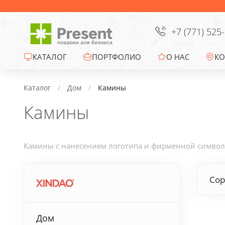
Сумки
Офисные сувениры
+7 (771) 525
Зонты
КАТАЛОГ
ПОРТФОЛИО
О НАС
КО
Промо-сувениры
Каталог
Дом
Камины
Камины
Электроника
Ежедневники
Камины с нанесением логотипа и фирменной символик
Новогодние подарки
Сор
Сувениры к
праздникам
Дом