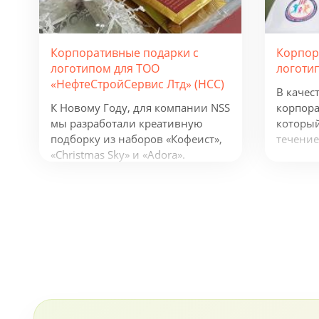
Корпоративные подарки с
Корпор
логотипом для ТОО
логоти
«НефтеСтройСервис Лтд» (НСС)
В качес
К Новому Году, для компании NSS
корпора
мы разработали креативную
который
подборку из наборов «Кофеист»,
течение
«Christmas Sky» и «Adora».
предлож
Вглядываться в черное, как
фонарик
смоль, зимнее небо и
беспров
подмигивать в ответ
устройс
серебристым звездам. Вдыхать
логотип
ягодный аромат чая и ощущать
деятель
кислинку варенья на языке.
будут п
Остановись, мгновение! В
активну
предпраздничной городской
суете моменты покоя становятся
еще ценнее!