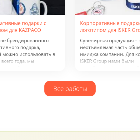
ативные подарки с
Корпоративные подарки
пом для KAZPACO
логотипом для ISKER Gr
тве брендированного
Сувенирная продукция – 
тивного подарка,
неотъемлемая часть общ
 можно использовать в
имиджа компании. Для к
 всего года, мы
ISKER Group нами были
или набор из рюкзака,
разработаны фирменный
а, термокружки и
ежедневник, кружка и бл
одного зарядного
многое другое.
Все работы
тва. Эти сувениры с
ом отражают сферу
ности группы компаний и
олезны всем, кто ведет
ю бизнес-деятельность.