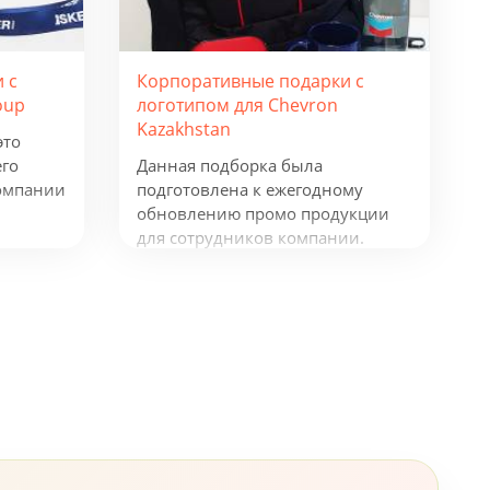
Корпоративные подарки с
 с
логотипом для Chevron
oup
Kazakhstan
это
Данная подборка была
его
подготовлена к ежегодному
омпании
обновлению промо продукции
для сотрудников компании.
Рюкзаки таких фирм как
окнот и
Samsonite и Wenger, флисовая
куртка James Harvest, ручки
Senator и Prodir и многое другое,
все это говорит о том, что
компания, не жалеет средств для
своих сотрудников.