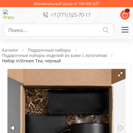
Ежедневники
Новогодние подарки
Минимальный заказ от 100 000 KZT
-
+7 (771) 525-70-17
Сувениры к праздникам
Упаковка
Подарочные наборы
Личные аксессуары
Каталог
Подарочные наборы
Деловые подарки
Подарочные наборы изделий из кожи с логотипом
Набор inStream Tea, черный
Съедобные подарки с логотипом