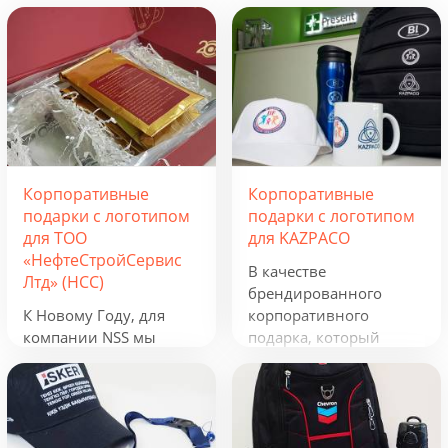
Корпоративные
Корпоративные
подарки с логотипом
подарки с логотипом
для ТОО
для KAZPACO
«НефтеСтройСервис
В качестве
Лтд» (НСС)
брендированного
К Новому Году, для
корпоративного
компании NSS мы
подарка, который
разработали
можно использовать в
креативную подборку
течение всего года, мы
из наборов «Кофеист»,
предложили набор из
«Christmas Sky» и
рюкзака, фонарика,
«Adora». Вглядываться
термокружки и