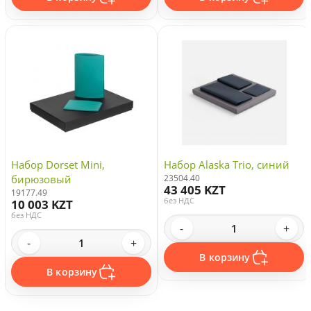
Набор Dorset Mini,
Набор Alaska Trio, синий
бирюзовый
23504.40
43 405 KZT
19177.49
без НДС
10 003 KZT
без НДС
-
+
-
+
В корзину
В корзину