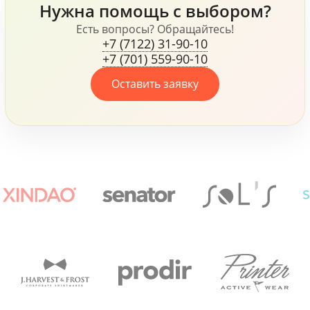
Нужна помощь с выбором?
все это говорит о том,
что компания, не
Есть вопросы? Обращайтесь!
+7 (7122) 31-90-10
жалеет средств для
+7 (701) 559-90-10
своих сотрудников.
Оставить заявку