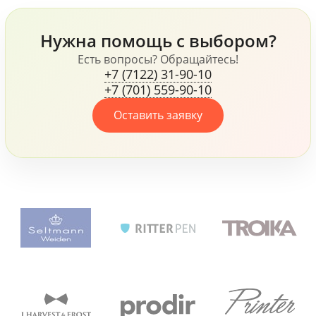
Harvest, ручки Senator и
Prodir и многое другое,
Нужна помощь с выбором?
все это говорит о том,
что компания, не
Есть вопросы? Обращайтесь!
+7 (7122) 31-90-10
жалеет средств для
+7 (701) 559-90-10
своих сотрудников.
Оставить заявку