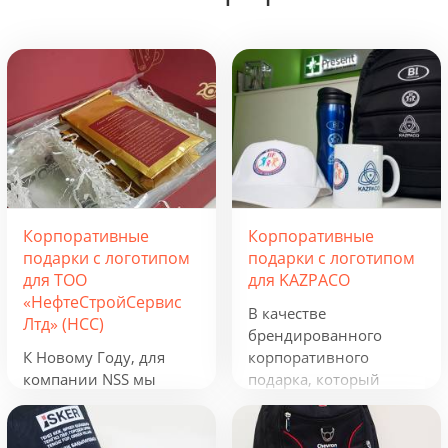
Корпоративные
Корпоративные
подарки с логотипом
подарки с логотипом
для ТОО
для KAZPACO
«НефтеСтройСервис
В качестве
Лтд» (НСС)
брендированного
К Новому Году, для
корпоративного
компании NSS мы
подарка, который
разработали
можно использовать в
креативную подборку
течение всего года, мы
из наборов «Кофеист»,
предложили набор из