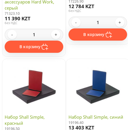
аксессуаров Hard Work,
17226.90
12 784 KZT
серый
без НДС
71323.10
11 390 KZT
-
+
без НДС
-
+
В корзину
В корзину
Набор Shall Simple,
Набор Shall Simple, синий
красный
19196.40
13 403 KZT
19196.50