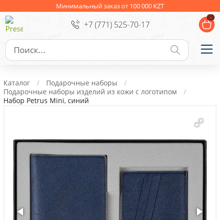
Ежедневники
Новогодние подарки
Минимальный заказ от 100 000 KZT
-
+7 (771) 525-70-17
Сувениры к праздникам
Упаковка
Подарочные наборы
Личные аксессуары
Каталог
Подарочные наборы
Деловые подарки
Подарочные наборы изделий из кожи с логотипом
Набор Petrus Mini, синий
Съедобные подарки с логотипом