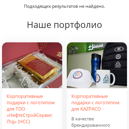
Подходящих результатов не найдено.
по дате обновления
0
Сортировать:
по дате появления
по цене
Наше портфолио
Для путешествий
Наборы для путешествий
Аксессуары для путешествий
Для активных путешествий
Для самолетов и поездов
Корпоративные
Корпоративные
подарки с логотипом
подарки с логотипом
для ТОО
для KAZPACO
«НефтеСтройСервис
В качестве
Лтд» (НСС)
брендированного