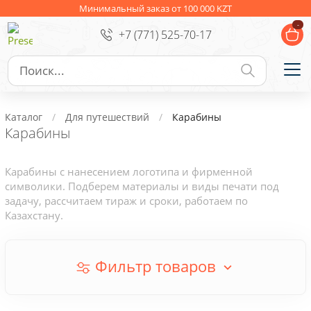
Ежедневники
Новогодние подарки
Минимальный заказ от 100 000 KZT
-
+7 (771) 525-70-17
Сувениры к праздникам
Упаковка
Подарочные наборы
Личные аксессуары
Каталог
Для путешествий
Карабины
Деловые подарки
Карабины
Съедобные подарки с логотипом
Карабины с нанесением логотипа и фирменной
символики. Подберем материалы и виды печати под
задачу, рассчитаем тираж и сроки, работаем по
Казахстану.
Фильтр товаров