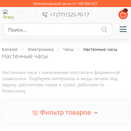
Ежедневники
Новогодние подарки
Минимальный заказ от 100 000 KZT
-
+7 (771) 525-70-17
Сувениры к праздникам
Упаковка
Подарочные наборы
Личные аксессуары
Каталог
Электроника
Часы
Настенные часы
Деловые подарки
Настенные часы
Съедобные подарки с логотипом
Настенные часы с нанесением логотипа и фирменной
символики. Подберем материалы и виды печати под
задачу, рассчитаем тираж и сроки, работаем по
Казахстану.
Фильтр товаров