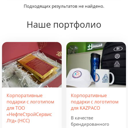
Подходящих результатов не найдено.
по дате обновления
0
Сортировать:
по дате появления
по цене
Наше портфолио
Корпоративные
Корпоративные
подарки с логотипом
подарки с логотипом
для ТОО
для KAZPACO
«НефтеСтройСервис
В качестве
Лтд» (НСС)
брендированного