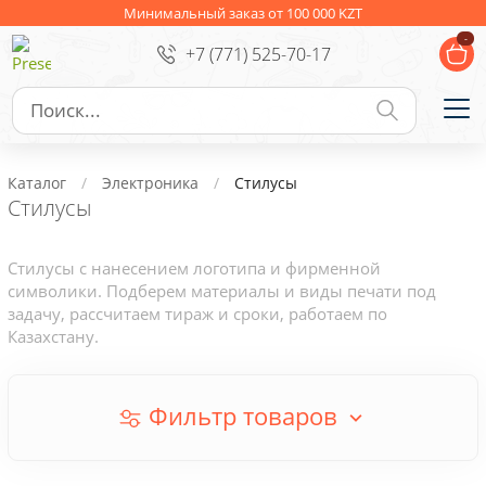
Ежедневники
Новогодние подарки
Минимальный заказ от 100 000 KZT
-
+7 (771) 525-70-17
Сувениры к праздникам
Упаковка
Подарочные наборы
Личные аксессуары
Каталог
Электроника
Стилусы
Деловые подарки
Стилусы
Съедобные подарки с логотипом
Стилусы с нанесением логотипа и фирменной
символики. Подберем материалы и виды печати под
задачу, рассчитаем тираж и сроки, работаем по
Казахстану.
Фильтр товаров