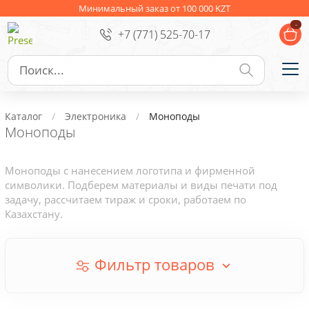
Ежедневники
Новогодние подарки
Минимальный заказ от 100 000 KZT
-
+7 (771) 525-70-17
Сувениры к праздникам
Упаковка
Подарочные наборы
Личные аксессуары
Каталог
Электроника
Моноподы
Деловые подарки
Моноподы
Съедобные подарки с логотипом
Моноподы с нанесением логотипа и фирменной
символики. Подберем материалы и виды печати под
задачу, рассчитаем тираж и сроки, работаем по
Казахстану.
Фильтр товаров