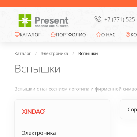
Сумки
Офисные сувениры
+7 (771) 525
Зонты
КАТАЛОГ
ПОРТФОЛИО
О НАС
КО
Промо-сувениры
Каталог
Электроника
Вспышки
Вспышки
Электроника
Ежедневники
Вспышки с нанесением логотипа и фирменной символи
Новогодние подарки
Сор
Сувениры к
праздникам
Электроника