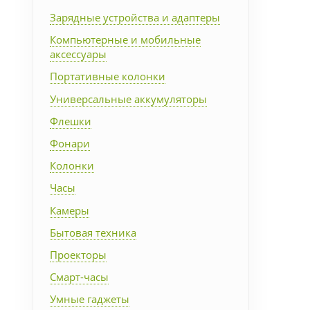
Упаковка
Зарядные устройства и адаптеры
Компьютерные и мобильные
аксессуары
Подарочные наборы
Портативные колонки
Личные аксессуары
Универсальные аккумуляторы
Флешки
Деловые подарки
Фонари
Колонки
Съедобные подарки с
логотипом
Часы
Камеры
Бытовая техника
Проекторы
Смарт-часы
Умные гаджеты