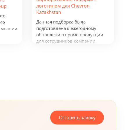
логотипом для Chevron
oup
Kazakhstan
это
Данная подборка была
его
подготовлена к ежегодному
омпании
обновлению промо продукции
для сотрудников компании.
Рюкзаки таких фирм как
окнот и
Samsonite и Wenger, флисовая
куртка James Harvest, ручки
Senator и Prodir и многое другое,
все это говорит о том, что
компания, не жалеет средств для
своих сотрудников.
Оставить заявку