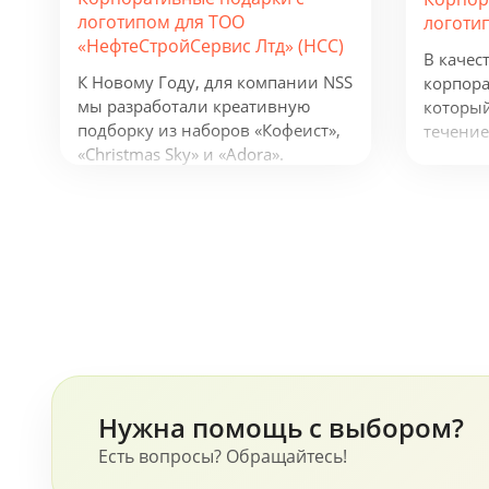
логотипом для ТОО
логоти
«НефтеСтройСервис Лтд» (НСС)
В качес
К Новому Году, для компании NSS
корпора
мы разработали креативную
который
подборку из наборов «Кофеист»,
течение
«Christmas Sky» и «Adora».
предлож
Вглядываться в черное, как
фонарик
смоль, зимнее небо и
беспров
подмигивать в ответ
устройс
серебристым звездам. Вдыхать
логотип
ягодный аромат чая и ощущать
деятель
кислинку варенья на языке.
будут п
Остановись, мгновение! В
активну
предпраздничной городской
суете моменты покоя становятся
еще ценнее!
Нужна помощь с выбором?
Есть вопросы? Обращайтесь!