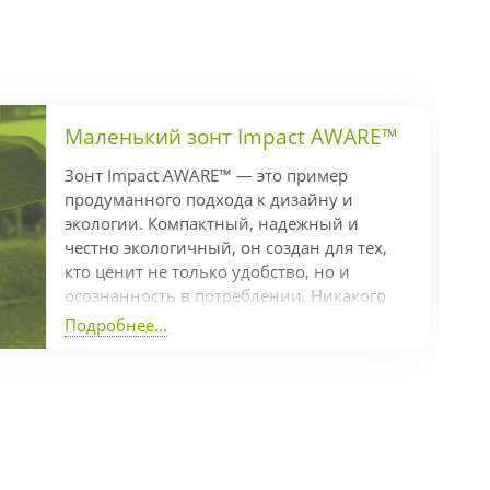
Маленький зонт Impact AWARE™
Зонт Impact AWARE™ — это пример
продуманного подхода к дизайну и
экологии. Компактный, надежный и
честно экологичный, он создан для тех,
кто ценит не только удобство, но и
осознанность в потреблении. Никакого
гринвошинга — только реальные
Подробнее...
действия Коллекция Impact включает
индикатор AWARE™, который
подтверждает использование
переработанных материалов и
отслеживает экономию ресурсов в
производстве. В частности, на
изготовление одного зонта пошло 7,7