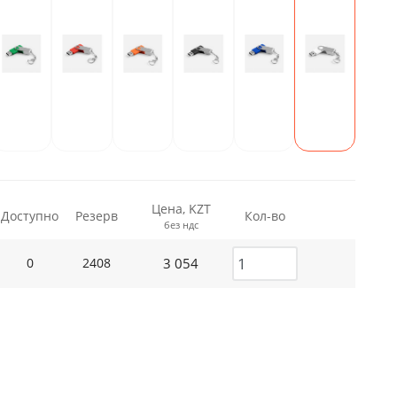
Цена, KZT
Доступно
Резерв
Кол-во
без ндс
3 054
0
2408