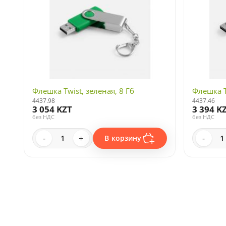
Флешка Twist, зеленая, 8 Гб
Флешка T
4437.98
4437.46
3 054 KZT
3 394 K
без НДС
без НДС
-
+
-
В корзину