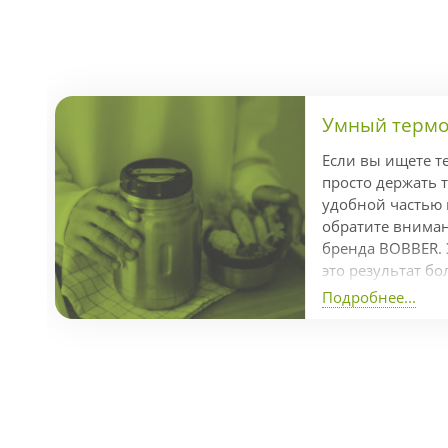
Умный термос
Если вы ищете т
просто держать т
удобной частью
обратите внимани
бренда BOBBER. 
это результат бо
разработки кома
Подробнее...
отмеченный пре
Dot Awards за л
продуманный диз
часов, холод — д
справляется с з
температуры бла
изоляции и проч