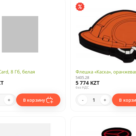
ard, 8 Гб, белая
Флешка «Каска», оранжевая
5405.28
ZT
5 774 KZT
без НДС
+
-
+
В корзину
В корз