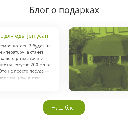
Блог о подарках
 для еды Jerrycan
ермос, который будет не
емпературу, а станет
 вашего ритма жизни —
е на Jerrycan 700 мл от
Это не просто посуда —
лее чем трёхлетней
ндой экспертов,
стижной наградой Red
аконичный и
айн. Держит тепло до 14
Наш блог
о 20 Jerrycan легко
адачей поддержания
годаря вакуумной
ной колбе из