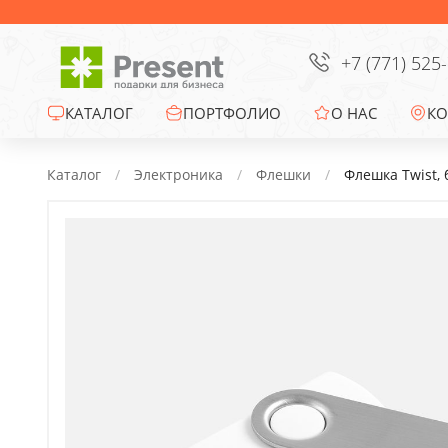
Сумки
Офисные сувениры
+7 (771) 525
Зонты
КАТАЛОГ
ПОРТФОЛИО
О НАС
КО
Промо-сувениры
Каталог
Электроника
Флешки
Флешка Twist, 
Электроника
Ежедневники
Новогодние подарки
Сувениры к
праздникам