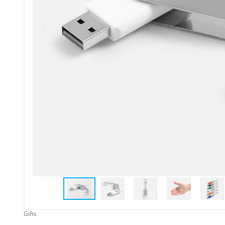
Упаковка
Подарочные наборы
Личные аксессуары
Деловые подарки
Съедобные подарки с
логотипом
Gifts