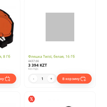
, 8 Гб
Флешка Twist, белая, 16 Гб
4437.66
3 394 KZT
без НДС
-
+
ину
В корзину