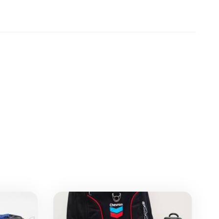
переработанных пластиковых бутылок
объемом 500 мл, а экономия...