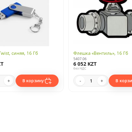
wist, синяя, 16 Гб
Флешка «Вентиль», 16 Гб
5407.06
ZT
6 052 KZT
без НДС
+
-
+
В корзину
В корз