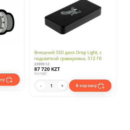
Внешний SSD диск Drop Light, с
подсветкой гравировки, 512 Гб
23999.12
87 720 KZT
без НДС
ину
-
+
В корзину