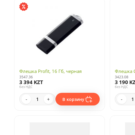
Флешка Profit, 16 Гб, черная
Флешка C
3547.36
3423.08
3 394 KZT
3 190 K
без НДС
без НДС
-
+
-
В корзину