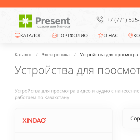
Сумки
Офисные сувениры
+7 (771) 525
Зонты
КАТАЛОГ
ПОРТФОЛИО
О НАС
КО
Промо-сувениры
Каталог
Электроника
Устройства для просмотра 
Устройства для просмот
Электроника
Ежедневники
Устройства для просмотра видео и аудио с нанесени
работаем по Казахстану.
Новогодние подарки
Сор
Сувениры к
праздникам