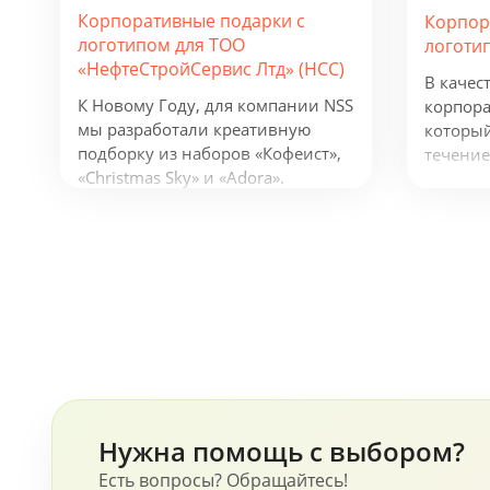
Корпоративные подарки с
Корпор
логотипом для ТОО
логоти
«НефтеСтройСервис Лтд» (НСС)
В качес
К Новому Году, для компании NSS
корпора
мы разработали креативную
который
подборку из наборов «Кофеист»,
течение
«Christmas Sky» и «Adora».
предлож
Вглядываться в черное, как
фонарик
смоль, зимнее небо и
беспров
подмигивать в ответ
устройс
серебристым звездам. Вдыхать
логотип
ягодный аромат чая и ощущать
деятель
кислинку варенья на языке.
будут п
Остановись, мгновение! В
активну
предпраздничной городской
суете моменты покоя становятся
еще ценнее!
Нужна помощь с выбором?
Есть вопросы? Обращайтесь!