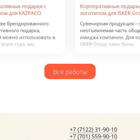
ативные подарки с
Корпоративные подарки
пом для KAZPACO
логотипом для ISKER Gr
тве брендированного
Сувенирная продукция – 
тивного подарка,
неотъемлемая часть общ
 можно использовать в
имиджа компании. Для к
 всего года, мы
ISKER Group нами были
или набор из рюкзака,
разработаны фирменный
а, термокружки и
ежедневник, кружка и бл
одного зарядного
многое другое.
Все работы
тва. Эти сувениры с
ом отражают сферу
ности группы компаний и
олезны всем, кто ведет
ю бизнес-деятельность.
+7 (7122) 31-90-10
+7 (701) 559-90-10