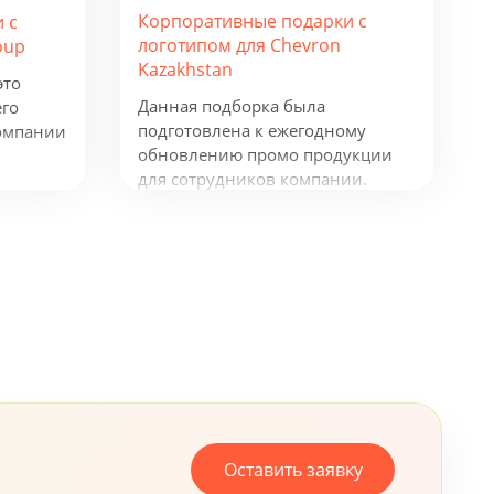
Корпоративные подарки с
 с
логотипом для Chevron
oup
Kazakhstan
это
Данная подборка была
его
подготовлена к ежегодному
омпании
обновлению промо продукции
для сотрудников компании.
Рюкзаки таких фирм как
окнот и
Samsonite и Wenger, флисовая
куртка James Harvest, ручки
Senator и Prodir и многое другое,
все это говорит о том, что
компания, не жалеет средств для
своих сотрудников.
Оставить заявку