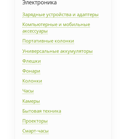
Электроника
Упаковка
Зарядные устройства и адаптеры
Компьютерные и мобильные
Подарочные наборы
аксессуары
Портативные колонки
Личные аксессуары
Универсальные аккумуляторы
Деловые подарки
Флешки
Фонари
Съедобные подарки с
Колонки
логотипом
Часы
Камеры
Бытовая техника
Проекторы
Смарт-часы