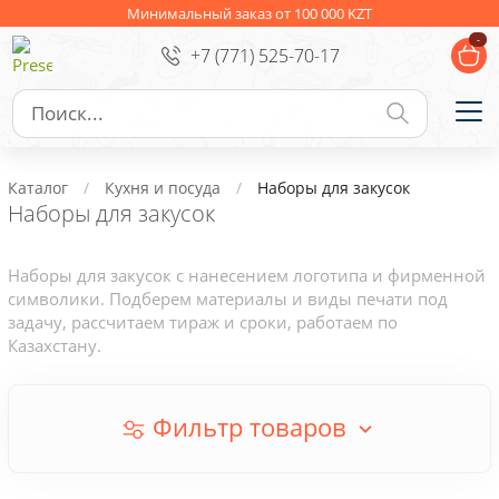
Ежедневники
Новогодние подарки
Минимальный заказ от 100 000 KZT
-
+7 (771) 525-70-17
Сувениры к праздникам
Упаковка
Подарочные наборы
Личные аксессуары
Каталог
Кухня и посуда
Наборы для закусок
Деловые подарки
Наборы для закусок
Съедобные подарки с логотипом
Наборы для закусок с нанесением логотипа и фирменной
символики. Подберем материалы и виды печати под
задачу, рассчитаем тираж и сроки, работаем по
Казахстану.
Фильтр товаров